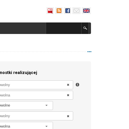
nostki realizującej
owolne
owolna