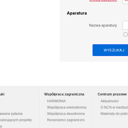
Aparatura
Nazwa aparatury
uki
Współpraca zagraniczna
Centrum prasowe
HARMONIA
Aktualności
Współpraca wielostronna
O NCN w mediac
dawane pytania
Współpraca dwustronna
Materiały do pob
ealizujących projekty
Recenzenci zagraniczni
na