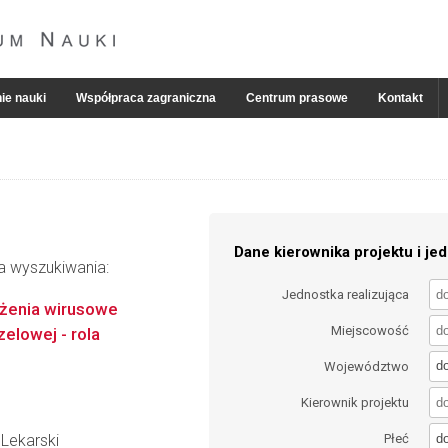
ie nauki
Współpraca zagraniczna
Centrum prasowe
Kontakt
Dane kierownika projektu i jed
ia wyszukiwania:
Jednostka realizująca
żenia wirusowe
Miejscowość
elowej - rola
d
Województwo
Kierownik projektu
d
Lekarski
Płeć