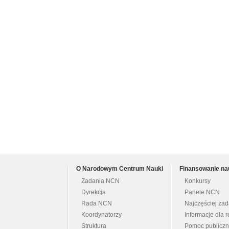
O Narodowym Centrum Nauki
Finansowanie na
Zadania NCN
Konkursy
Dyrekcja
Panele NCN
Rada NCN
Najczęściej za
Koordynatorzy
Informacje dla r
Struktura
Pomoc publicz