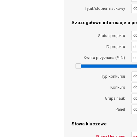
d
Tytuł/stopień naukowy
Szczegółowe informacje o pro
d
Status projektu
ID projektu
Kwota przyznana (PLN)
d
Typ konkursu
d
Konkurs
d
Grupa nauk
d
Panel
Słowa kluczowe
Słowa kluczowe