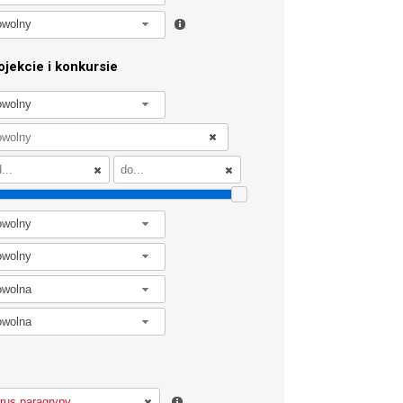
owolny
jekcie i konkursie
owolny
owolny
owolny
owolna
owolna