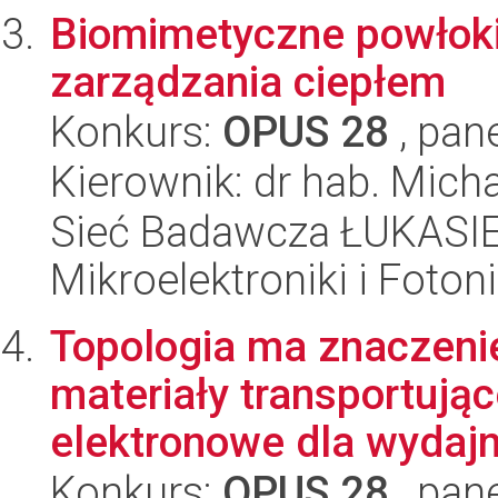
Biomimetyczne powłoki
zarządzania ciepłem
Konkurs:
OPUS 28
, pan
Kierownik: dr hab. Mic
Sieć Badawcza ŁUKASIEW
Mikroelektroniki i Fotoni
Topologia ma znaczenie
materiały transportując
elektronowe dla wydajn
Konkurs:
OPUS 28
, pan