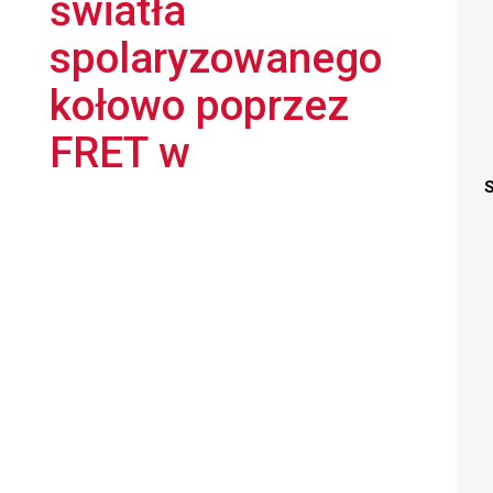
światła
spolaryzowanego
kołowo poprzez
FRET w
S