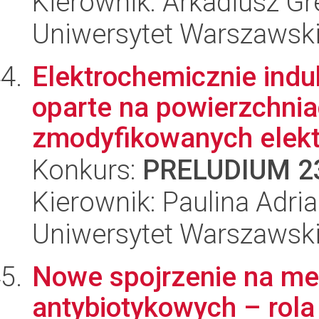
Kierownik: Arkadiusz G
Uniwersytet Warszawsk
Elektrochemicznie ind
oparte na powierzchni
zmodyfikowanych elekt
Konkurs:
PRELUDIUM 2
Kierownik: Paulina Adr
Uniwersytet Warszawsk
Nowe spojrzenie na me
antybiotykowych – rol