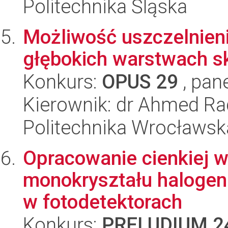
Politechnika Śląska
Możliwość uszczelnie
głębokich warstwach s
Konkurs:
OPUS 29
, pan
Kierownik: dr Ahmed R
Politechnika Wrocławsk
Opracowanie cienkiej w
monokryształu halogen
w fotodetektorach
Konkurs:
PRELUDIUM 2