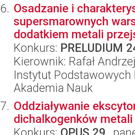
Osadzanie i charaktery
supersmarownych wars
dodatkiem metali przej
Konkurs:
PRELUDIUM 2
Kierownik: Rafał Andrze
Instytut Podstawowych 
Akademia Nauk
Oddziaływanie ekscyto
dichalkogenków metali
Konkurs:
OPUS 29
, pan