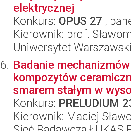
elektrycznej
Konkurs:
OPUS 27
, pan
Kierownik: prof. Sławom
Uniwersytet Warszawsk
Badanie mechanizmów 
kompozytów ceramiczn
smarem stałym w wysok
Konkurs:
PRELUDIUM 2
Kierownik: Maciej Sław
Sieć Badawcza ŁUKASIEW