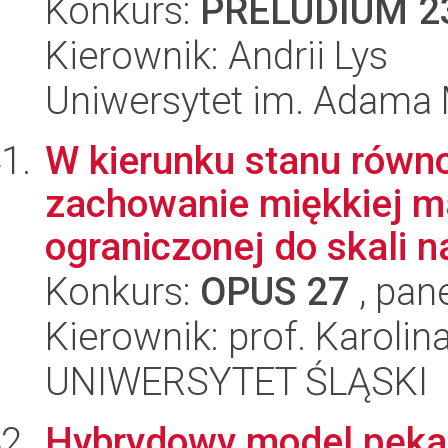
Konkurs:
PRELUDIUM 2
Kierownik: Andrii Lys
Uniwersytet im. Adama 
W kierunku stanu równ
zachowanie miękkiej m
ograniczonej do skali n
Konkurs:
OPUS 27
, pan
Kierownik: prof. Karoli
UNIWERSYTET ŚLĄSKI
Hybrydowy model pękan