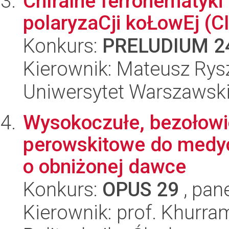
ChIralne ferronematyk
polaryzaCji koŁowEj (C
Konkurs:
PRELUDIUM 2
Kierownik: Mateusz Rys
Uniwersytet Warszawsk
Wysokoczułe, bezołow
perowskitowe do medy
o obniżonej dawce
Konkurs:
OPUS 29
, pan
Kierownik: prof. Khurr