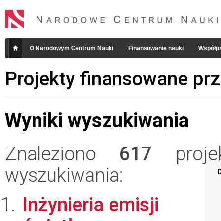
O Narodowym Centrum Nauki
Finansowanie nauki
Współpr
Projekty finansowane pr
Wyniki wyszukiwania
Znaleziono
617
projek
wyszukiwania:
D
Inżynieria emisji