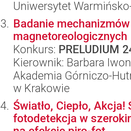
Uniwersytet Warmińsko-
Badanie mechanizmów 
magnetoreologicznych
Konkurs:
PRELUDIUM 2
Kierownik: Barbara Iwon
Akademia Górniczo-Hutn
w Krakowie
Światło, Ciepło, Akcja
fotodetekcja w szeroki
na efekcie piro-fot...