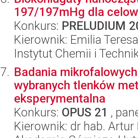
197/197mHg dla celowa
Konkurs:
PRELUDIUM 2
Kierownik: Emilia Teres
Instytut Chemii i Techni
Badania mikrofalowych
wybranych tlenków metal
eksperymentalna
Konkurs:
OPUS 21
, pan
Kierownik: dr hab. Artu