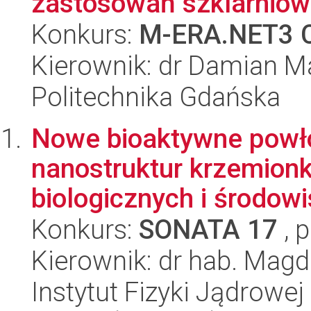
zastosowań szklarnio
Konkurs:
M-ERA.NET3 C
Kierownik: dr Damian M
Politechnika Gdańska
Nowe bioaktywne powł
nanostruktur krzemion
biologicznych i środow
Konkurs:
SONATA 17
, 
Kierownik: dr hab. Mag
Instytut Fizyki Jądrowej