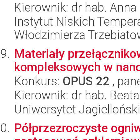
Kierownik: dr hab. Anna
Instytut Niskich Tempera
Włodzimierza Trzebiat
Materiały przełączniko
kompleksowych w nano- 
Konkurs:
OPUS 22
, pan
Kierownik: dr hab. Beat
Uniwersytet Jagiellońsk
Półprzezroczyste ogniw