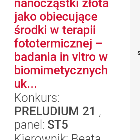
nanocząstki złota
jako obiecujące
środki w terapii
fototermicznej –
badania in vitro w
S
biomimetycznych
uk...
Konkurs:
PRELUDIUM 21
,
panel:
ST5
Kierownik: Beata