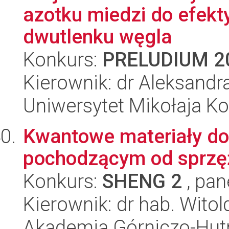
azotku miedzi do efekty
dwutlenku węgla
Konkurs:
PRELUDIUM 2
Kierownik: dr Aleksandr
Uniwersytet Mikołaja Ko
Kwantowe materiały do
pochodzącym od sprzęż
Konkurs:
SHENG 2
, pan
Kierownik: dr hab. Wito
Akademia Górniczo-Hutn