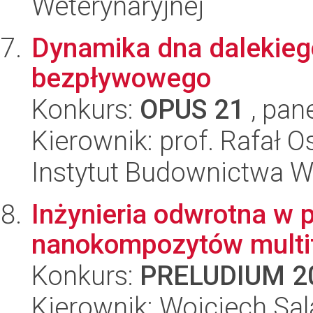
Weterynaryjnej
Dynamika dna dalekieg
bezpływowego
Konkurs:
OPUS 21
, pan
Kierownik: prof. Rafał O
Instytut Budownictwa 
Inżynieria odwrotna w 
nanokompozytów multif
Konkurs:
PRELUDIUM 2
Kierownik: Wojciech Sa