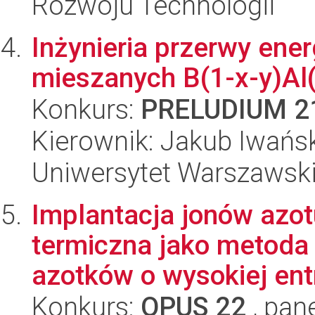
Rozwoju Technologii
Inżynieria przerwy ene
mieszanych B(1-x-y)Al
Konkurs:
PRELUDIUM 2
Kierownik: Jakub Iwańs
Uniwersytet Warszawski,
Implantacja jonów azot
termiczna jako metoda
azotków o wysokiej entr
Konkurs:
OPUS 22
, pan