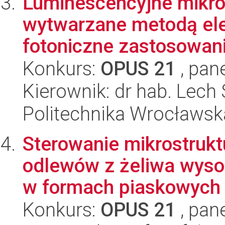
Luminescencyjne mikro
wytwarzane metodą ele
fotoniczne zastosowania
Konkurs:
OPUS 21
, pan
Kierownik: dr hab. Lech 
Politechnika Wrocławsk
Sterowanie mikrostrukt
odlewów z żeliwa wys
w formach piaskowych z
Konkurs:
OPUS 21
, pan