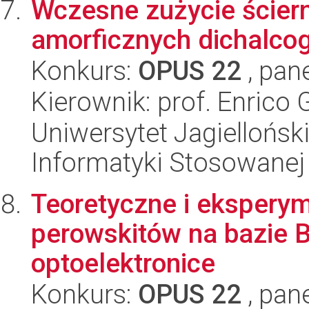
Wczesne zużycie ściern
amorficznych dichalco
Konkurs:
OPUS 22
, pan
Kierownik: prof. Enrico
Uniwersytet Jagielloński
Informatyki Stosowanej
Teoretyczne i ekspery
perowskitów na bazie 
optoelektronice
Konkurs:
OPUS 22
, pan