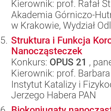
Kierownik: prof. Rafał 
Akademia Górniczo-Hutn
w Krakowie, Wydział Od
Struktura i Funkcja Ko
Nanocząsteczek
Konkurs:
OPUS 21
, pan
Kierownik: prof. Barbar
Instytut Katalizy i Fizy
Jerzego Habera PAN
Biokoniugaty nanocząs