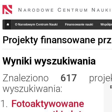
O Narodowym Centrum Nauki
Finansowanie nauki
Współpr
Projekty finansowane pr
Wyniki wyszukiwania
Znaleziono
617
projek
wyszukiwania:
D
Fotoaktywowane