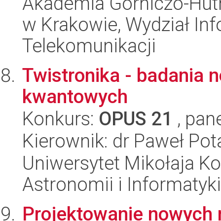
Akademia Górniczo-Hutn
w Krakowie, Wydział Info
Telekomunikacji
Twistronika - badania
kwantowych
Konkurs:
OPUS 21
, pan
Kierownik: dr Paweł Pot
Uniwersytet Mikołaja Kop
Astronomii i Informatyk
Projektowanie nowych 