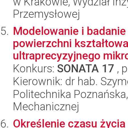
w Krakowie, Wydział Inży
Przemysłowej
Modelowanie i badanie 
powierzchni kształtow
ultraprecyzyjnego mikr
Konkurs:
SONATA 17
, 
Kierownik: dr hab. Szy
Politechnika Poznańska, 
Mechanicznej
Określenie czasu życi