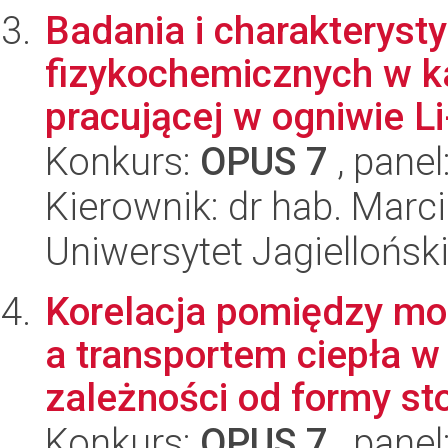
Badania i charakteryst
fizykochemicznych w k
pracującej w ogniwie Li
Konkurs:
OPUS 7
, panel
Kierownik: dr hab. Marc
Uniwersytet Jagiellońsk
Korelacja pomiędzy mor
a transportem ciepła 
zależności od formy sto
Konkurs:
OPUS 7
, panel