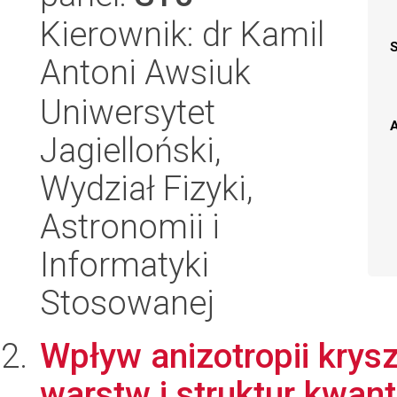
Kierownik: dr Kamil
Antoni Awsiuk
Uniwersytet
A
Jagielloński,
Wydział Fizyki,
Astronomii i
Informatyki
Stosowanej
Wpływ anizotropii krys
warstw i struktur kwan