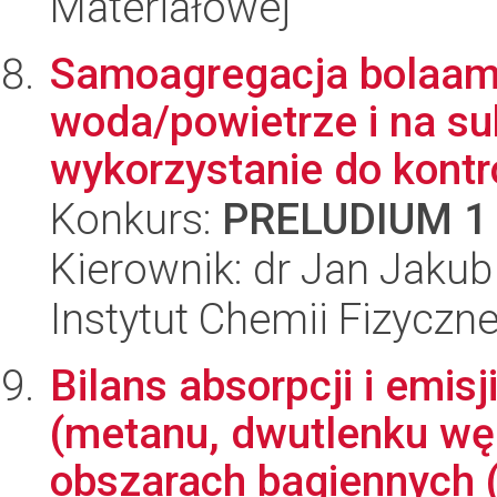
Materiałowej
Samoagregacja bolaamfi
woda/powietrze i na sub
wykorzystanie do kontr
Konkurs:
PRELUDIUM 1
Kierownik: dr Jan Jaku
Instytut Chemii Fizyczn
Bilans absorpcji i emis
(metanu, dwutlenku węg
obszarach bagiennych (