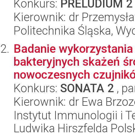
Konkurs:
PRELUDIUM 2
Kierownik: dr Przemysł
Politechnika Śląska, Wy
Badanie wykorzystania
bakteryjnych skażeń ś
nowoczesnych czujnikó
Konkurs:
SONATA 2
, pa
Kierownik: dr Ewa Brzo
Instytut Immunologii i T
Ludwika Hirszfelda Pols