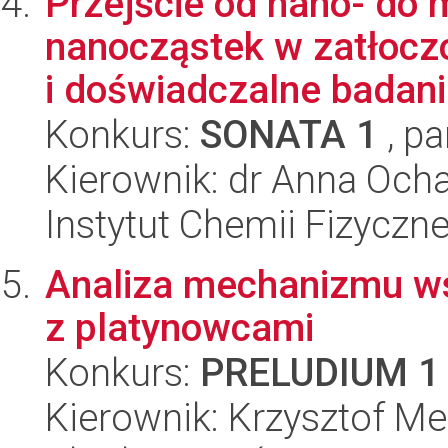
Przejście od nano- do 
nanocząstek w zatłocz
i doświadczalne badania
Konkurs:
SONATA 1
, pa
Kierownik: dr Anna Och
Instytut Chemii Fizyczn
Analiza mechanizmu ws
z platynowcami
Konkurs:
PRELUDIUM 1
Kierownik: Krzysztof M