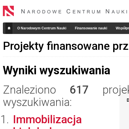
O Narodowym Centrum Nauki
Finansowanie nauki
Współpr
Projekty finansowane pr
Wyniki wyszukiwania
Znaleziono
617
projek
wyszukiwania:
D
Immobilizacja