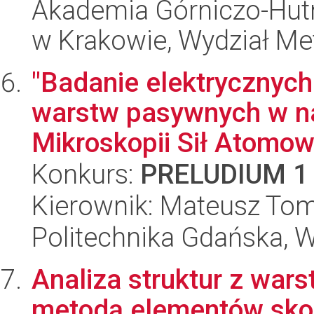
Akademia Górniczo-Hutn
w Krakowie, Wydział Met
"Badanie elektrycznyc
warstw pasywnych w na
Mikroskopii Sił Atomowy
Konkurs:
PRELUDIUM 1
Kierownik: Mateusz To
Politechnika Gdańska, 
Analiza struktur z war
metodą elementów sko