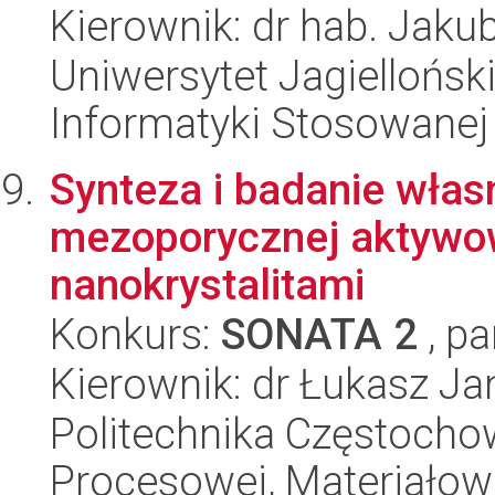
Kierownik: dr hab. Jaku
Uniwersytet Jagielloński
Informatyki Stosowanej
Synteza i badanie włas
mezoporycznej aktywow
nanokrystalitami
Konkurs:
SONATA 2
, pa
Kierownik: dr Łukasz J
Politechnika Częstochow
Procesowej, Materiałowe