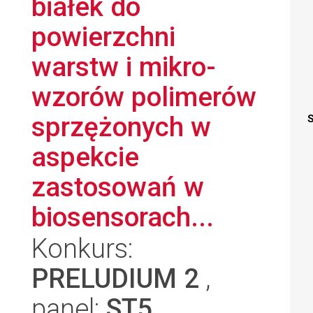
białek do
powierzchni
warstw i mikro-
wzorów polimerów
sprzężonych w
S
aspekcie
zastosowań w
biosensorach...
Konkurs:
PRELUDIUM 2
,
panel:
ST5