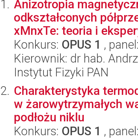
Anizotropia magnetyczn
odkształconych półpr
xMnxTe: teoria i ekspe
Konkurs:
OPUS 1
, panel
Kierownik: dr hab. Andr
Instytut Fizyki PAN
Charakterystyka termo
w żarowytrzymałych w
podłożu niklu
Konkurs:
OPUS 1
, panel