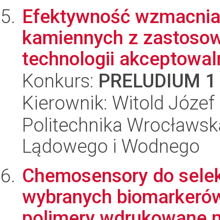
Efektywność wzmacnia
kamiennych z zastoso
technologii akceptowaln
Konkurs:
PRELUDIUM 1
Kierownik: Witold Józef 
Politechnika Wrocławsk
Lądowego i Wodnego
Chemosensory do sele
wybranych biomarkerów
polimery wdrukowane m