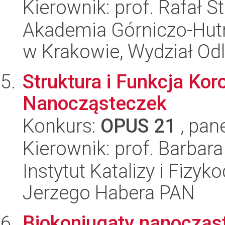
Kierownik: prof. Rafał 
Akademia Górniczo-Hutn
w Krakowie, Wydział Od
Struktura i Funkcja Ko
Nanocząsteczek
Konkurs:
OPUS 21
, pan
Kierownik: prof. Barbar
Instytut Katalizy i Fizy
Jerzego Habera PAN
Biokoniugaty nanocząs