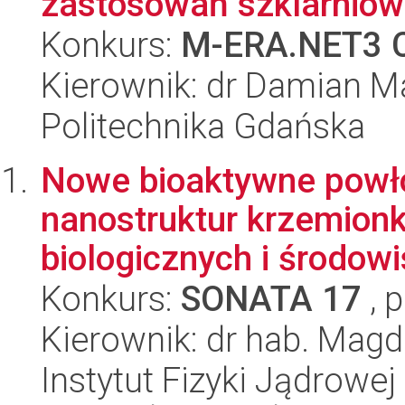
zastosowań szklarnio
Konkurs:
M-ERA.NET3 C
Kierownik: dr Damian M
Politechnika Gdańska
Nowe bioaktywne powł
nanostruktur krzemion
biologicznych i środow
Konkurs:
SONATA 17
, 
Kierownik: dr hab. Mag
Instytut Fizyki Jądrowej