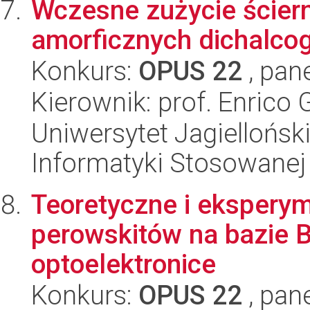
Wczesne zużycie ściern
amorficznych dichalco
Konkurs:
OPUS 22
, pan
Kierownik: prof. Enrico
Uniwersytet Jagielloński
Informatyki Stosowanej
Teoretyczne i ekspery
perowskitów na bazie 
optoelektronice
Konkurs:
OPUS 22
, pan