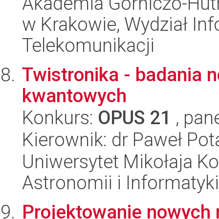
Akademia Górniczo-Hutn
w Krakowie, Wydział Info
Telekomunikacji
Twistronika - badania
kwantowych
Konkurs:
OPUS 21
, pan
Kierownik: dr Paweł Pot
Uniwersytet Mikołaja Kop
Astronomii i Informatyk
Projektowanie nowych 