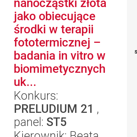
nanocząstki złota
jako obiecujące
środki w terapii
fototermicznej –
badania in vitro w
S
biomimetycznych
uk...
Konkurs:
PRELUDIUM 21
,
panel:
ST5
Kierownik: Beata