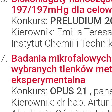
197/197mHg dla celowa
Konkurs:
PRELUDIUM 2
Kierownik: Emilia Teres
Instytut Chemii i Techni
Badania mikrofalowych
wybranych tlenków metal
eksperymentalna
Konkurs:
OPUS 21
, pan
Kierownik: dr hab. Artu