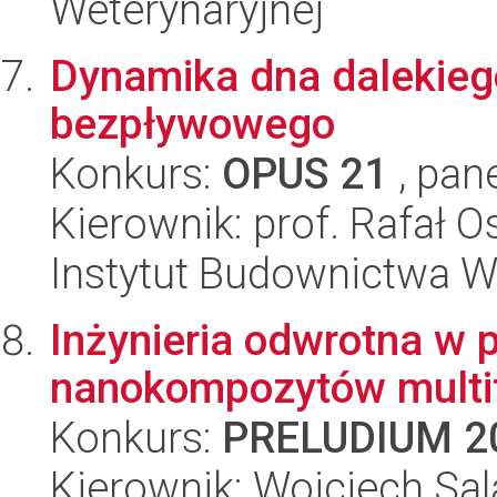
Weterynaryjnej
Dynamika dna dalekieg
bezpływowego
Konkurs:
OPUS 21
, pan
Kierownik: prof. Rafał O
Instytut Budownictwa 
Inżynieria odwrotna w 
nanokompozytów multif
Konkurs:
PRELUDIUM 2
Kierownik: Wojciech Sa