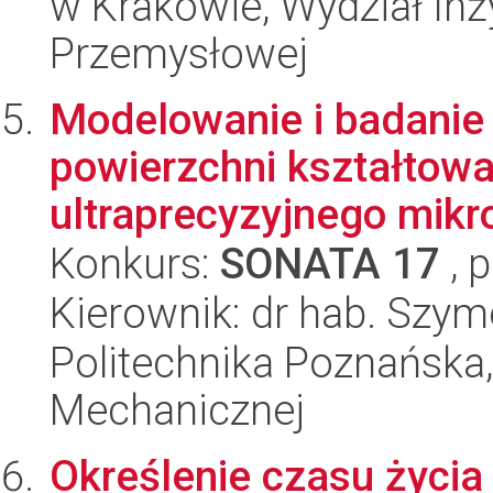
w Krakowie, Wydział Inży
Przemysłowej
Modelowanie i badanie 
powierzchni kształtow
ultraprecyzyjnego mikr
Konkurs:
SONATA 17
, 
Kierownik: dr hab. Szy
Politechnika Poznańska, 
Mechanicznej
Określenie czasu życi