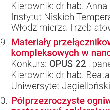
Kierownik: dr hab. Anna
Instytut Niskich Tempera
Włodzimierza Trzebiat
Materiały przełączniko
kompleksowych w nano- 
Konkurs:
OPUS 22
, pan
Kierownik: dr hab. Beat
Uniwersytet Jagiellońsk
Półprzezroczyste ogniw