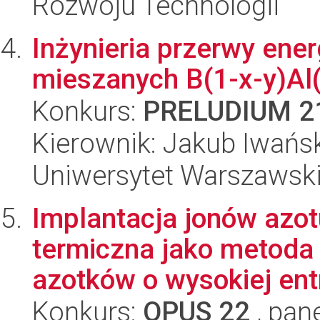
Rozwoju Technologii
Inżynieria przerwy ene
mieszanych B(1-x-y)Al
Konkurs:
PRELUDIUM 2
Kierownik: Jakub Iwańs
Uniwersytet Warszawski,
Implantacja jonów azot
termiczna jako metoda
azotków o wysokiej entr
Konkurs:
OPUS 22
, pan