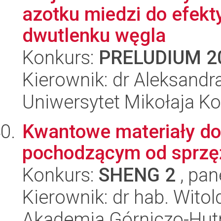
azotku miedzi do efekty
dwutlenku węgla
Konkurs:
PRELUDIUM 2
Kierownik: dr Aleksandr
Uniwersytet Mikołaja Ko
Kwantowe materiały do
pochodzącym od sprzęż
Konkurs:
SHENG 2
, pan
Kierownik: dr hab. Wito
Akademia Górniczo-Hutn