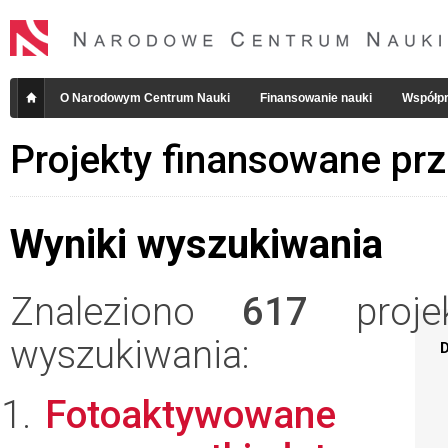
O Narodowym Centrum Nauki
Finansowanie nauki
Współpr
Projekty finansowane pr
Wyniki wyszukiwania
Znaleziono
617
projek
wyszukiwania:
D
Fotoaktywowane