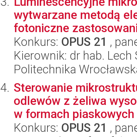
Luminescencyjne mikro
wytwarzane metodą ele
fotoniczne zastosowania
Konkurs:
OPUS 21
, pan
Kierownik: dr hab. Lech 
Politechnika Wrocławsk
Sterowanie mikrostrukt
odlewów z żeliwa wys
w formach piaskowych z
Konkurs:
OPUS 21
, pan