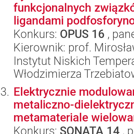
funkcjonalnych związk
ligandami podfosforyno
Konkurs:
OPUS 16
, pan
Kierownik: prof. Miros
Instytut Niskich Tempera
Włodzimierza Trzebiat
Elektrycznie modulowa
metaliczno-dielektryc
metamateriale wielow
Konkurs:
SONATA 14
, 