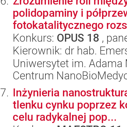
Zrozumienie roli międz
polidopaminy i półprze
fotokatalitycznego rozs
Konkurs:
OPUS 18
, pan
Kierownik: dr hab. Eme
Uniwersytet im. Adama 
Centrum NanoBioMedy
Inżynieria nanostruktu
tlenku cynku poprzez ko
celu radykalnej pop...