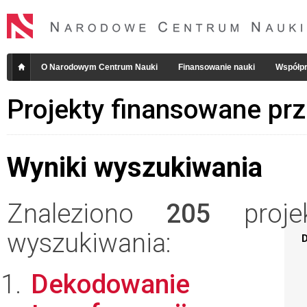
O Narodowym Centrum Nauki
Finansowanie nauki
Współpr
Projekty finansowane pr
Wyniki wyszukiwania
Znaleziono
205
projek
wyszukiwania:
D
Dekodowanie