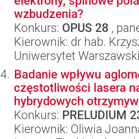
elektrony, spinowe po
wzbudzenia?
Konkurs:
OPUS 28
, pan
Kierownik: dr hab. Krzys
Uniwersytet Warszawsk
Badanie wpływu aglome
częstotliwości lasera n
hybrydowych otrzymywa
Konkurs:
PRELUDIUM 2
Kierownik: Oliwia Joanna