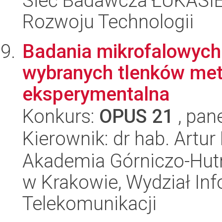
Sieć Badawcza ŁUKASIE
Rozwoju Technologii
Badania mikrofalowych
wybranych tlenków metal
eksperymentalna
Konkurs:
OPUS 21
, pan
Kierownik: dr hab. Artu
Akademia Górniczo-Hutn
w Krakowie, Wydział Info
Telekomunikacji