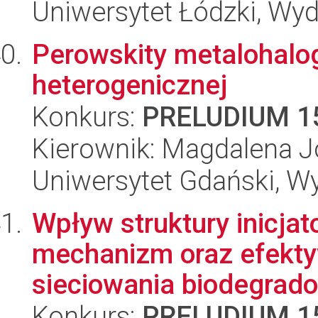
Uniwersytet Łódzki, Wyd
Perowskity metalohalo
heterogenicznej
Konkurs:
PRELUDIUM 1
Kierownik: Magdalena 
Uniwersytet Gdański, W
Wpływ struktury inicja
mechanizm oraz efekt
sieciowania biodegrado
Konkurs:
PRELUDIUM 1