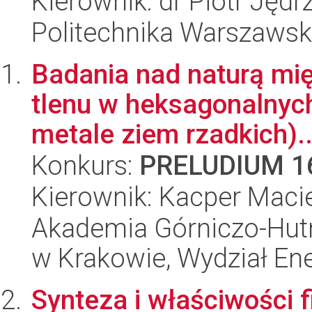
Kierownik: dr Piotr Jędr
Politechnika Warszawska
Badania nad naturą mi
tlenu w heksagonalnyc
metale ziem rzadkich)..
Konkurs:
PRELUDIUM 1
Kierownik: Kacper Macie
Akademia Górniczo-Hutn
w Krakowie, Wydział Ener
Synteza i właściwości