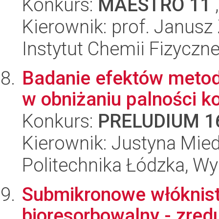
Konkurs:
MAESTRO 11
,
Kierownik: prof. Janusz
Instytut Chemii Fizyczn
Badanie efektów metod
w obniżaniu palności 
Konkurs:
PRELUDIUM 1
Kierownik: Justyna Mie
Politechnika Łódzka, W
Submikronowe włóknis
bioresorbowalny - zred