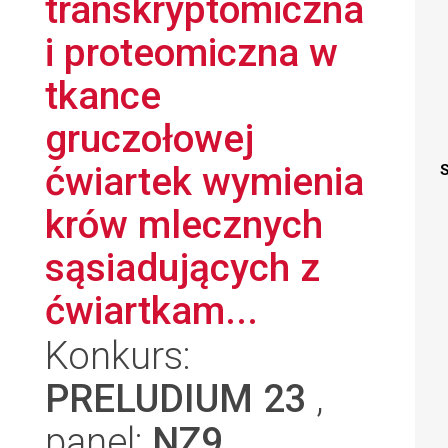
transkryptomiczna
i proteomiczna w
tkance
gruczołowej
ćwiartek wymienia
S
krów mlecznych
sąsiadujących z
ćwiartkam...
Konkurs:
PRELUDIUM 23
,
panel:
NZ9