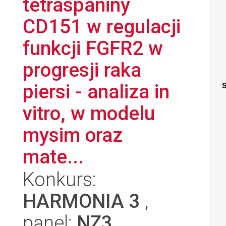
tetraspaniny
CD151 w regulacji
funkcji FGFR2 w
progresji raka
piersi - analiza in
S
vitro, w modelu
mysim oraz
mate...
Konkurs:
HARMONIA 3
,
panel:
NZ3