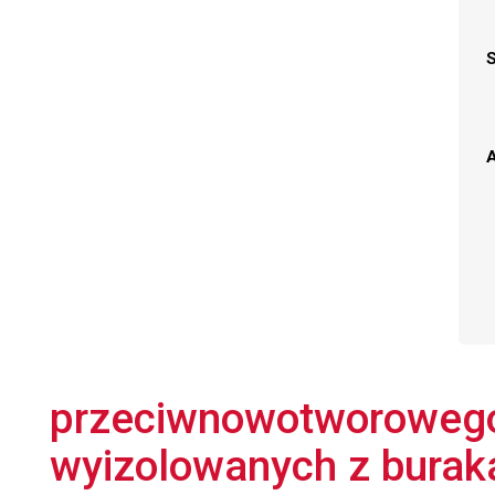
A
przeciwnowotworowego
wyizolowanych z buraka