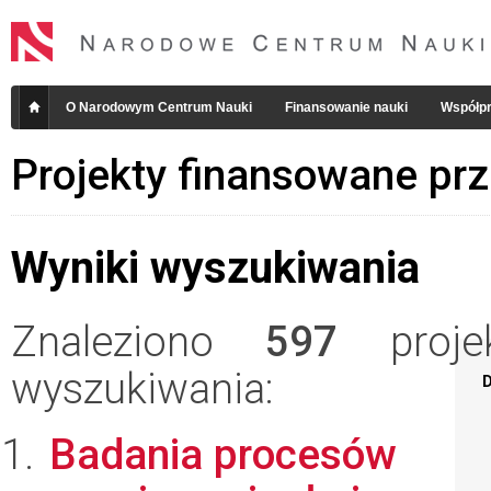
O Narodowym Centrum Nauki
Finansowanie nauki
Współpr
Projekty finansowane pr
Wyniki wyszukiwania
Znaleziono
597
projek
wyszukiwania:
D
Badania procesów