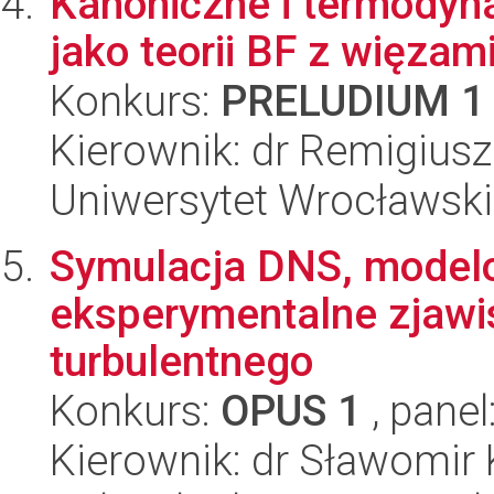
Kanoniczne i termodyna
jako teorii BF z więzam
Konkurs:
PRELUDIUM 1
Kierownik: dr Remigius
Uniwersytet Wrocławski,
Symulacja DNS, modelo
eksperymentalne zjawis
turbulentnego
Konkurs:
OPUS 1
, panel
Kierownik: dr Sławomir