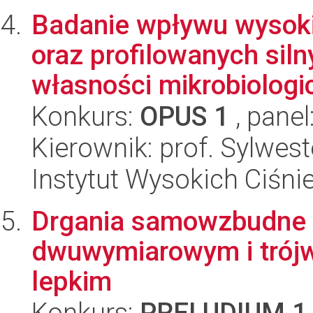
Badanie wpływu wysoki
oraz profilowanych siln
własności mikrobiologic
Konkurs:
OPUS 1
, panel
Kierownik: prof. Sylwes
Instytut Wysokich Ciśni
Drgania samowzbudne 
dwuwymiarowym i trój
lepkim
Konkurs:
PRELUDIUM 1