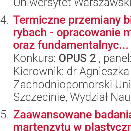
Uniwersytet Warszawski
Termiczne przemiany bia
rybach - opracowanie m
oraz fundamentalnyc...
Konkurs:
OPUS 2
, panel
Kierownik: dr Agnieszka
Zachodniopomorski Uni
Szczecinie, Wydział Na
Zaawansowane badania 
martenzytu w plastycz