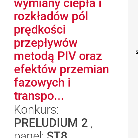
wymiany ciepła i
rozkładów pól
prędkości
przepływów
metodą PIV oraz
S
efektów przemian
fazowych i
transpo...
Konkurs:
PRELUDIUM 2
,
panel:
ST8