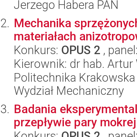
Jerzego Habera PAN
Mechanika sprzężonyc
materiałach anizotrop
Konkurs:
OPUS 2
, panel
Kierownik: dr hab. Artu
Politechnika Krakowska 
Wydział Mechaniczny
Badania eksperymenta
przepływie pary mokrej
Konkurs:
OPUS 2
, panel