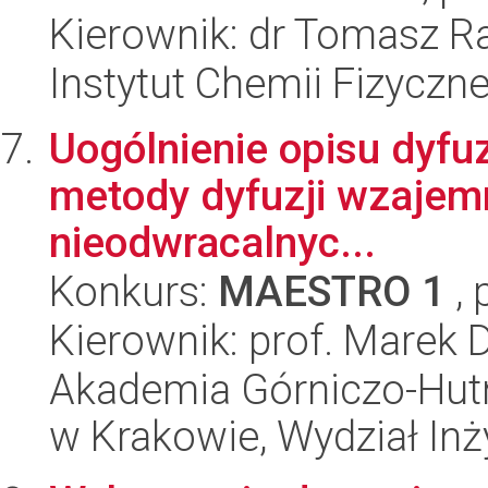
Kierownik: dr Tomasz R
Instytut Chemii Fizyczn
Uogólnienie opisu dyfuzj
metody dyfuzji wzajem
nieodwracalnyc...
Konkurs:
MAESTRO 1
, 
Kierownik: prof. Marek 
Akademia Górniczo-Hutn
w Krakowie, Wydział Inży