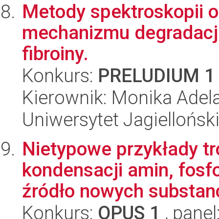
Metody spektroskopii op
mechanizmu degradacji
fibroiny.
Konkurs:
PRELUDIUM 1
Kierownik: Monika Adel
Uniwersytet Jagiellońsk
Nietypowe przykłady tr
kondensacji amin, fos
źródło nowych substancj
Konkurs:
OPUS 1
, panel