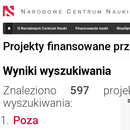
O Narodowym Centrum Nauki
Finansowanie nauki
Współpr
Projekty finansowane pr
Wyniki wyszukiwania
Znaleziono
597
projek
wyszukiwania:
D
Poza