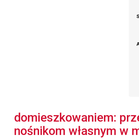
A
domieszkowaniem: prze
nośnikom własnym w m