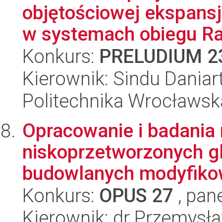
objętościowej ekspans
w systemach obiegu Ra
Konkurs:
PRELUDIUM 2
Kierownik: Sindu Daniar
Politechnika Wrocławsk
Opracowanie i badania
niskoprzetworzonych g
budowlanych modyfikow
Konkurs:
OPUS 27
, pan
Kierownik: dr Przemysła