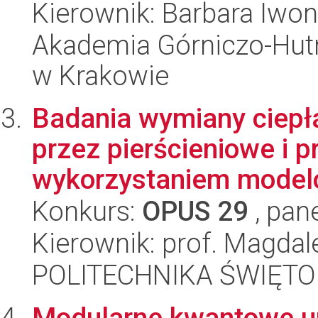
Kierownik: Barbara Iwon
Akademia Górniczo-Hutn
w Krakowie
Badania wymiany ciepła
przez pierścieniowe i p
wykorzystaniem model
Konkurs:
OPUS 29
, pan
Kierownik: prof. Magdal
POLITECHNIKA ŚWIĘT
Modularne kwantowe ur