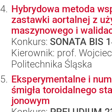
Hybrydowa metoda wsp
zastawki aortalnej z u
maszynowego i walidacj
Konkurs:
SONATA BIS 1
Kierownik: prof. Wojcie
Politechnika Śląska
Eksperymentalne i num
śmigła toroidalnego s
jonowym
Konkurs:
PRELUDIUM 2