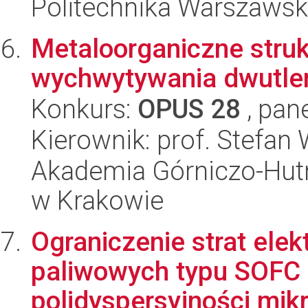
Politechnika Warszaws
Metaloorganiczne stru
wychwytywania dwutle
Konkurs:
OPUS 28
, pan
Kierownik: prof. Stefan
Akademia Górniczo-Hutn
w Krakowie
Ograniczenie strat el
paliwowych typu SOFC 
polidyspersyjności mikr