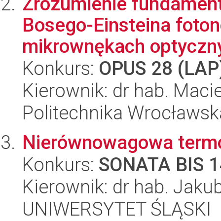
Zrozumienie fundament
Bosego-Einsteina foto
mikrownękach optyczn
Konkurs:
OPUS 28 (LAP
Kierownik: dr hab. Maci
Politechnika Wrocławsk
Nierównowagowa termod
Konkurs:
SONATA BIS 1
Kierownik: dr hab. Jak
UNIWERSYTET ŚLĄSKI