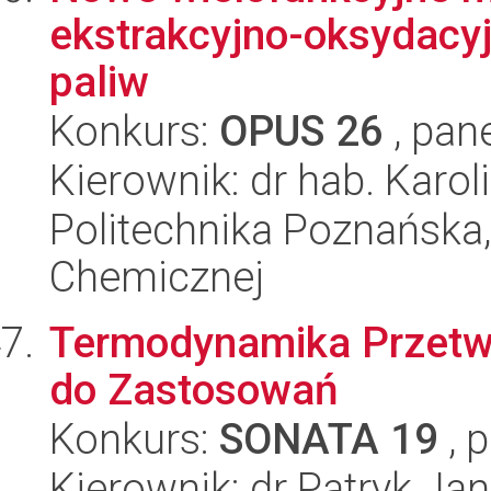
ekstrakcyjno-oksydacyj
paliw
Konkurs:
OPUS 26
, pan
Kierownik: dr hab. Karo
Politechnika Poznańska,
Chemicznej
Termodynamika Przetwar
do Zastosowań
Konkurs:
SONATA 19
, 
Kierownik: dr Patryk Jan