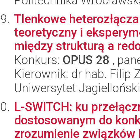
Politechnika Wrocławsk
Tlenkowe heterozłącza
teoretyczny i eksperym
między strukturą a red
Konkurs:
OPUS 28
, pan
Kierownik: dr hab. Filip
Uniwersytet Jagiellońsk
L-SWITCH: ku przełąc
dostosowanym do konk
zrozumienie związków 