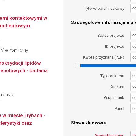
d
Tytuł/stopień naukowy
kami kontaktowymi w
Szczegółowe informacje o pro
gradientowym
d
Status projektu
i
ID projektu
 Mechaniczny
Kwota przyznana (PLN)
oksydacji lipidów
enolowych - badania
d
Typ konkursu
d
Konkurs
inienko
d
Grupa nauk
i
d
Panel
 w mięsie i rybach -
terystyki oraz
Słowa kluczowe
Słowa kluczowe