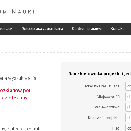
ie nauki
Współpraca zagraniczna
Centrum prasowe
Kontakt
Dane kierownika projektu i jed
eria wyszukiwania:
Jednostka realizująca
rozkładów pól
Miejscowość
oraz efektów
d
Województwo
Kierownik projektu
d
ny; Katedra Techniki
Płeć