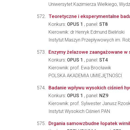
Uniwersytet Kazimierza Wielkiego, Wydzia
Teoretyczne i eksperymentalne bada
Konkurs:
OPUS 1
, panel:
ST8
Kierownik: dr Henryk Edmund Bieliński
Instytut Maszyn Przepływowych im. Ro
Enzymy żelazowe zaangażowane w s
Konkurs:
OPUS 1
, panel:
ST4
Kierownik: prof. Ewa Brocławik
POLSKA AKADEMIA UMIEJĘTNOŚCI
Badanie wpływu wysokich ciśnień hyd
Konkurs:
OPUS 1
, panel:
NZ9
Kierownik: prof. Sylwester Janusz Rzos
Instytut Wysokich Ciśnień PAN
Drgania samowzbudne łopatek wirn