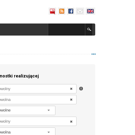
nostki realizującej
owolne
owolna