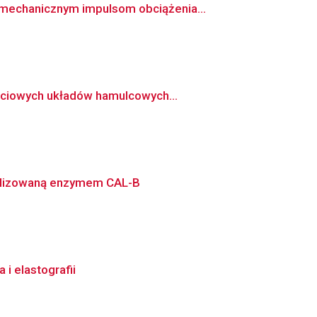
mechanicznym impulsom obciążenia...
rciowych układów hamulcowych...
talizowaną enzymem CAL-B
i elastografii