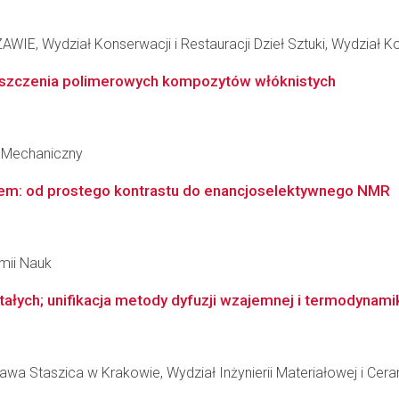
Wydział Konserwacji i Restauracji Dzieł Sztuki, Wydział Konse
szczenia polimerowych kompozytów włóknistych
 Mechaniczny
em: od prostego kontrastu do enancjoselektywnego NMR
emii Nauk
stałych; unifikacja metody dyfuzji wzajemnej i termodynam
wa Staszica w Krakowie, Wydział Inżynierii Materiałowej i Cera