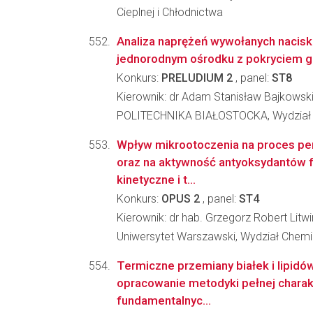
Cieplnej i Chłodnictwa
Analiza naprężeń wywołanych nacis
jednorodnym ośrodku z pokryciem 
Konkurs:
PRELUDIUM 2
, panel:
ST8
Kierownik: dr Adam Stanisław Bajkowsk
POLITECHNIKA BIAŁOSTOCKA, Wydział
Wpływ mikrootoczenia na proces per
oraz na aktywność antyoksydantów f
kinetyczne i t...
Konkurs:
OPUS 2
, panel:
ST4
Kierownik: dr hab. Grzegorz Robert Litw
Uniwersytet Warszawski, Wydział Chemi
Termiczne przemiany białek i lipidów
opracowanie metodyki pełnej charak
fundamentalnyc...