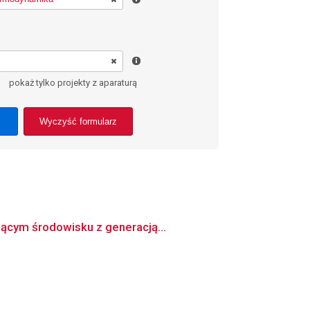
pokaż tylko projekty z aparaturą
Wyczyść formularz
jącym środowisku z generacją...