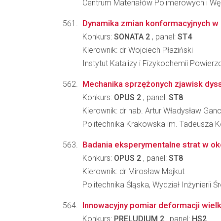
Centrum Materiałów Polimerowych i W
Dynamika zmian konformacyjnych w
Konkurs:
SONATA 2
, panel:
ST4
Kierownik: dr Wojciech Płaziński
Instytut Katalizy i Fizykochemii Powier
Mechanika sprzężonych zjawisk dys
Konkurs:
OPUS 2
, panel:
ST8
Kierownik: dr hab. Artur Władysław Ganc
Politechnika Krakowska im. Tadeusza K
Badania eksperymentalne strat w o
Konkurs:
OPUS 2
, panel:
ST8
Kierownik: dr Mirosław Majkut
Politechnika Śląska, Wydział Inżynierii 
Innowacyjny pomiar deformacji wiel
Konkurs:
PRELUDIUM 2
, panel:
HS2