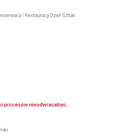
rwacji i Restauracji Dzieł Sztuki
iki procesów nieodwracalnyc...
miki