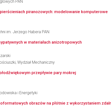
ęglowych PAN
 pierścieniach piranozowych: modelowanie komputerowe
zchni im. Jerzego Habera PAN
sypatywnych w materiałach anizotropowych
zarski
ościuszki, Wydział Mechaniczny
kołodźwiękowym przepływie pary mokrej
Środowiska i Energetyki
koformatowych obrazów na płótnie z wykorzystaniem zdalny