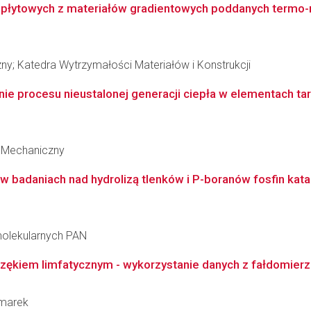
 płytowych z materiałów gradientowych poddanych termo-
ny; Katedra Wytrzymałości Materiałów i Konstrukcji
ie procesu nieustalonej generacji ciepła w elementach ta
 Mechaniczny
w badaniach nad hydrolizą tlenków i P-boranów fosfin ka
molekularnych PAN
zękiem limfatycznym - wykorzystanie danych z fałdomierza 
zmarek