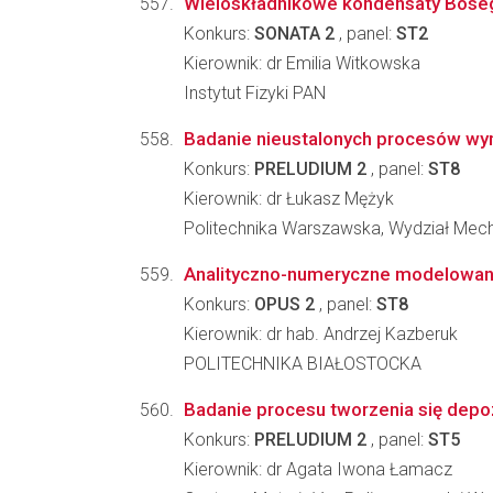
Wieloskładnikowe kondensaty Boseg
Konkurs:
SONATA 2
, panel:
ST2
Kierownik: dr Emilia Witkowska
Instytut Fizyki PAN
Badanie nieustalonych procesów wy
Konkurs:
PRELUDIUM 2
, panel:
ST8
Kierownik: dr Łukasz Mężyk
Politechnika Warszawska, Wydział Mecha
Analityczno-numeryczne modelowanie
Konkurs:
OPUS 2
, panel:
ST8
Kierownik: dr hab. Andrzej Kazberuk
POLITECHNIKA BIAŁOSTOCKA
Badanie procesu tworzenia się depo
Konkurs:
PRELUDIUM 2
, panel:
ST5
Kierownik: dr Agata Iwona Łamacz