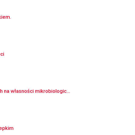
kiem.
ci
 na własności mikrobiologic...
lepkim