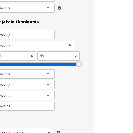
owolny
jekcie i konkursie
owolny
owolny
owolny
owolna
owolna