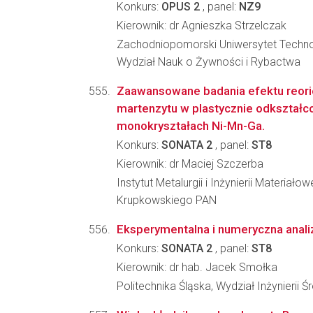
Konkurs:
OPUS 2
, panel:
NZ9
Kierownik: dr Agnieszka Strzelczak
Zachodniopomorski Uniwersytet Techno
Wydział Nauk o Żywności i Rybactwa
Zaawansowane badania efektu reorie
martenzytu w plastycznie odkształc
monokryształach Ni-Mn-Ga.
Konkurs:
SONATA 2
, panel:
ST8
Kierownik: dr Maciej Szczerba
Instytut Metalurgii i Inżynierii Materiało
Krupkowskiego PAN
Eksperymentalna i numeryczna analiz
Konkurs:
SONATA 2
, panel:
ST8
Kierownik: dr hab. Jacek Smołka
Politechnika Śląska, Wydział Inżynierii 