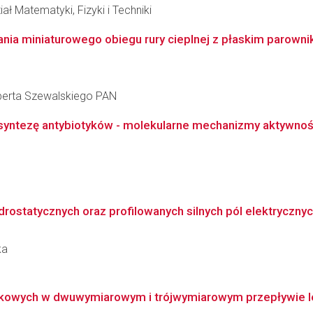
ł Matematyki, Fizyki i Techniki
nia miniaturowego obiegu rury cieplnej z płaskim parowni
berta Szewalskiego PAN
yntezę antybiotyków - molekularne mechanizmy aktywnoś
rostatycznych oraz profilowanych silnych pól elektrycznych
ka
ikowych w dwuwymiarowym i trójwymiarowym przepływie 