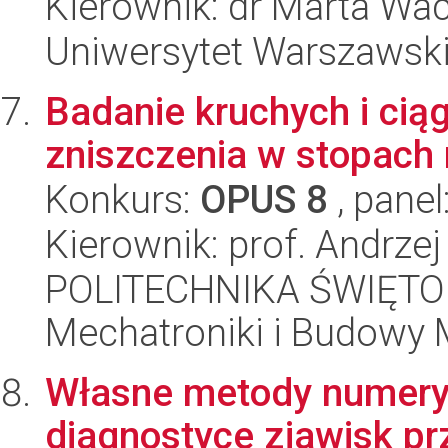
Kierownik: dr Marta Wa
Uniwersytet Warszawsk
Badanie kruchych i ci
zniszczenia w stopach 
Konkurs:
OPUS 8
, panel
Kierownik: prof. Andrzej
POLITECHNIKA ŚWIĘTO
Mechatroniki i Budowy
Własne metody numery
diagnostyce zjawisk p