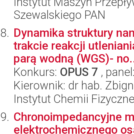
Instytut Maszyn Przepł
Szewalskiego PAN
Dynamika struktury nan
trakcie reakcji utlenia
parą wodną (WGS)- no..
Konkurs:
OPUS 7
, panel
Kierownik: dr hab. Zbig
Instytut Chemii Fizyczn
Chronoimpedancyjne m
elektrochemicznego os