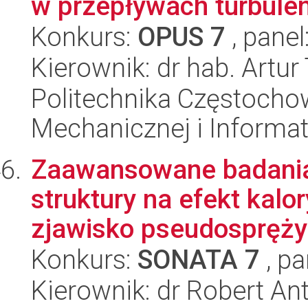
w przepływach turbule
Konkurs:
OPUS 7
, panel
Kierownik: dr hab. Artu
Politechnika Częstochow
Mechanicznej i Informat
Zaawansowane badania
struktury na efekt kal
zjawisko pseudosprężys
Konkurs:
SONATA 7
, pa
Kierownik: dr Robert Ant