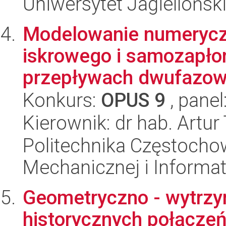
Uniwersytet Jagiellońsk
Modelowanie numeryczn
iskrowego i samozapło
przepływach dwufazow
Konkurs:
OPUS 9
, panel
Kierownik: dr hab. Artu
Politechnika Częstochow
Mechanicznej i Informat
Geometryczno - wytrzy
historycznych połączeń