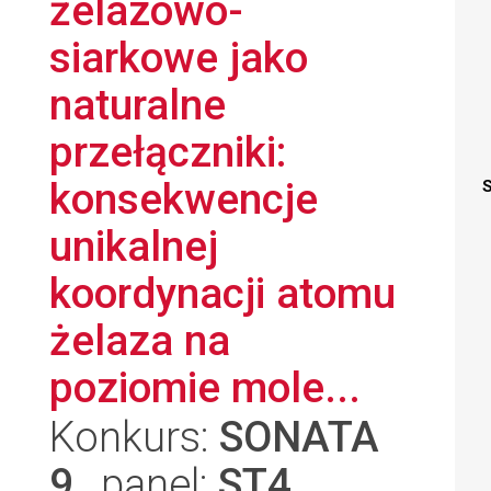
żelazowo-
siarkowe jako
naturalne
przełączniki:
konsekwencje
S
unikalnej
koordynacji atomu
żelaza na
poziomie mole...
Konkurs:
SONATA
9
, panel:
ST4