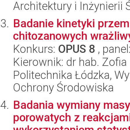
Architektury i Inżynieri
Badanie kinetyki prze
chitozanowych wrażliw
Konkurs:
OPUS 8
, panel
Kierownik: dr hab. Zofi
Politechnika Łódzka, Wyd
Ochrony Środowiska
Badania wymiany masy 
porowatych z reakcjam
wykorzystaniem statys