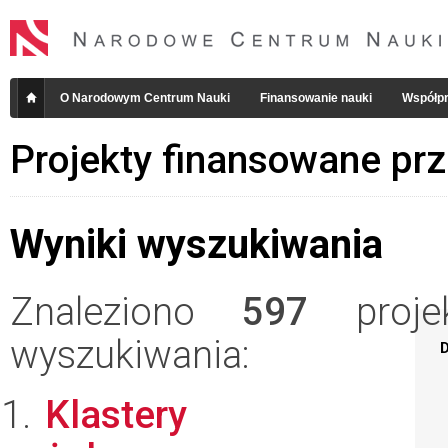
O Narodowym Centrum Nauki
Finansowanie nauki
Współpr
Projekty finansowane pr
Wyniki wyszukiwania
Znaleziono
597
projek
wyszukiwania:
D
Klastery