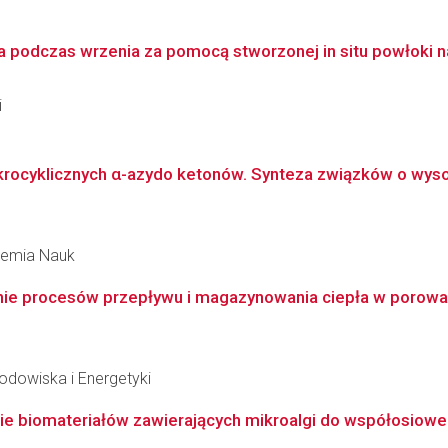
 podczas wrzenia za pomocą stworzonej in situ powłoki 
i
cyklicznych α-azydo ketonów. Synteza związków o wysoki
ademia Nauk
e procesów przepływu i magazynowania ciepła w porowat
Środowiska i Energetyki
ie biomateriałów zawierających mikroalgi do współosioweg