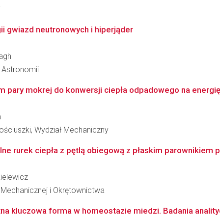
i
i gwiazd neutronowych i hiperjąder
lagh
i Astronomii
 pary mokrej do konwersji ciepła odpadowego na energię
a
ościuszki, Wydział Mechaniczny
ne rurek ciepła z pętlą obiegową z płaskim parownikiem p
ielewicz
i Mechanicznej i Okrętownictwa
na kluczowa forma w homeostazie miedzi. Badania analityc