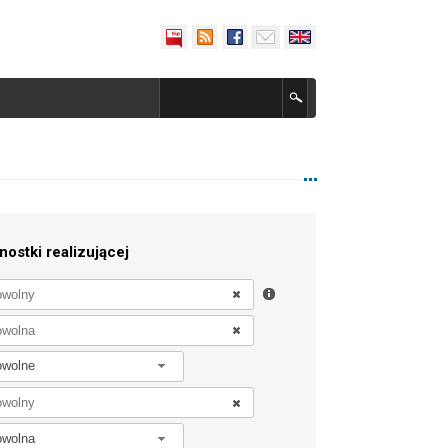
nostki realizującej
owolne
owolna