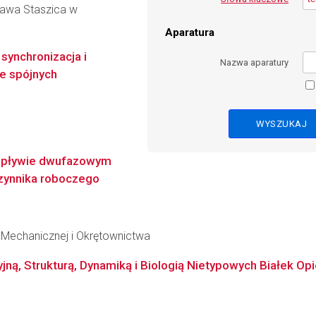
ława Staszica w
Aparatura
ynchronizacja i
Nazwa aparatury
e spójnych
rzepływie dwufazowym
czynnika roboczego
i Mechanicznej i Okrętownictwa
ną, Strukturą, Dynamiką i Biologią Nietypowych Białek O