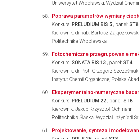
Uniwersytet Wrocławski, Wydział Chemii
Poprawa parametrów wymiany ciepła
Konkurs:
PRELUDIUM BIS 5
, panel:
ST8
Kierownik: dr hab. Bartosz Zajączkowsk
Politechnika Wrocławska
Fotochemiczne przegrupowanie makro
Konkurs:
SONATA BIS 13
, panel:
ST4
Kierownik: dr Piotr Grzegorz Szcześniak
Instytut Chemii Organicznej Polska Ak
Eksperymentalno-numeryczne badani
Konkurs:
PRELUDIUM 22
, panel:
ST8
Kierownik: Jakub Krzysztof Ochmann
Politechnika Śląska, Wydział Inżynierii 
Projektowanie, synteza i modelowan
Konkurs:
OPUS 25
, panel:
ST8