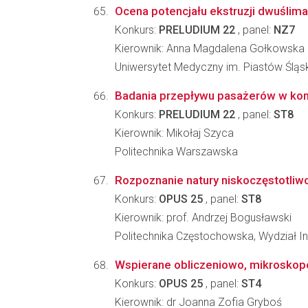
Ocena potencjału ekstruzji dwuślima
Konkurs:
PRELUDIUM 22
, panel:
NZ7
Kierownik: Anna Magdalena Gołkowska
Uniwersytet Medyczny im. Piastów Śląs
Badania przepływu pasażerów w komun
Konkurs:
PRELUDIUM 22
, panel:
ST8
Kierownik: Mikołaj Szyca
Politechnika Warszawska
Rozpoznanie natury niskoczęstotliwo
Konkurs:
OPUS 25
, panel:
ST8
Kierownik: prof. Andrzej Bogusławski
Politechnika Częstochowska, Wydział In
Wspierane obliczeniowo, mikroskopo
Konkurs:
OPUS 25
, panel:
ST4
Kierownik: dr Joanna Zofia Gryboś