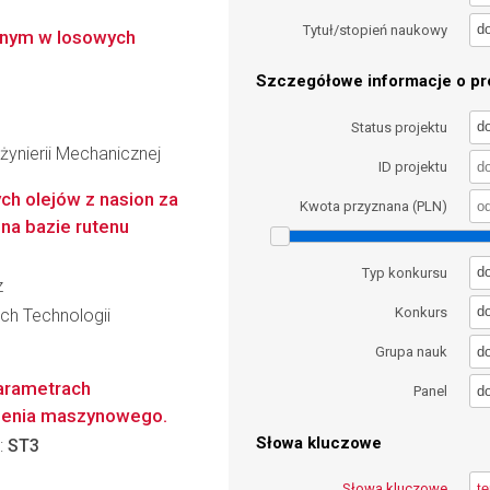
d
Tytuł/stopień naukowy
nnym w losowych
Szczegółowe informacje o pro
d
Status projektu
żynierii Mechanicznej
ID projektu
h olejów z nasion za
Kwota przyznana (PLN)
na bazie rutenu
d
Typ konkursu
z
d
Konkurs
ch Technologii
d
Grupa nauk
arametrach
d
Panel
czenia maszynowego.
Słowa kluczowe
:
ST3
Słowa kluczowe