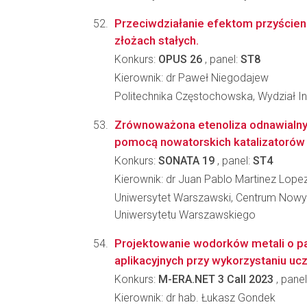
Przeciwdziałanie efektom przyście
złożach stałych.
Konkurs:
OPUS 26
, panel:
ST8
Kierownik: dr Paweł Niegodajew
Politechnika Częstochowska, Wydział In
Zrównoważona etenoliza odnawialnyc
pomocą nowatorskich katalizatorów 
Konkurs:
SONATA 19
, panel:
ST4
Kierownik: dr Juan Pablo Martinez Lope
Uniwersytet Warszawski, Centrum Nowy
Uniwersytetu Warszawskiego
Projektowanie wodorków metali o p
aplikacyjnych przy wykorzystaniu u
Konkurs:
M-ERA.NET 3 Call 2023
, panel
Kierownik: dr hab. Łukasz Gondek