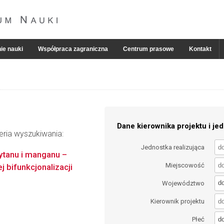
ie nauki
Współpraca zagraniczna
Centrum prasowe
Kontakt
Dane kierownika projektu i jed
eria wyszukiwania:
Jednostka realizująca
ytanu i manganu –
Miejscowość
j bifunkcjonalizacji
d
Województwo
Kierownik projektu
d
Płeć