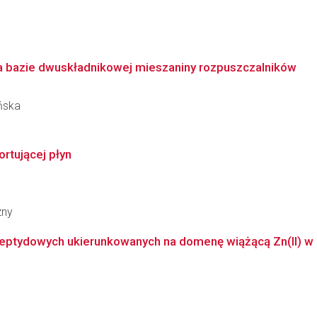
na bazie dwuskładnikowej mieszaniny rozpuszczalników
ńska
ortującej płyn
zny
 peptydowych ukierunkowanych na domenę wiążącą Zn(II) w 