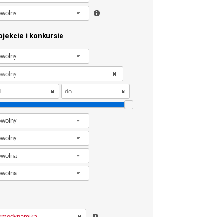
owolny
jekcie i konkursie
owolny
owolny
owolny
owolna
owolna