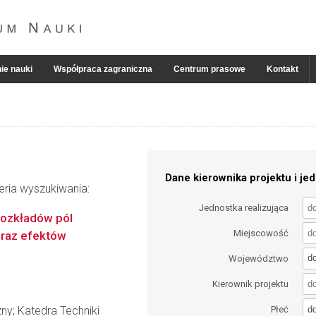
ie nauki
Współpraca zagraniczna
Centrum prasowe
Kontakt
Dane kierownika projektu i jed
eria wyszukiwania:
Jednostka realizująca
rozkładów pól
Miejscowość
oraz efektów
d
Województwo
Kierownik projektu
d
ny; Katedra Techniki
Płeć