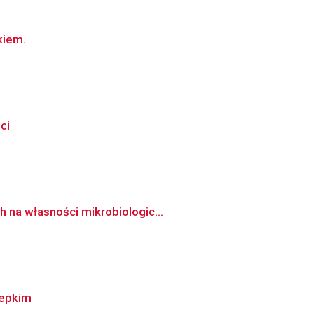
kiem.
ci
 na własności mikrobiologic...
lepkim