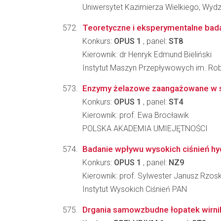
Uniwersytet Kazimierza Wielkiego, Wydzia
Teoretyczne i eksperymentalne bada
Konkurs:
OPUS 1
, panel:
ST8
Kierownik: dr Henryk Edmund Bieliński
Instytut Maszyn Przepływowych im. Ro
Enzymy żelazowe zaangażowane w s
Konkurs:
OPUS 1
, panel:
ST4
Kierownik: prof. Ewa Brocławik
POLSKA AKADEMIA UMIEJĘTNOŚCI
Badanie wpływu wysokich ciśnień hyd
Konkurs:
OPUS 1
, panel:
NZ9
Kierownik: prof. Sylwester Janusz Rzos
Instytut Wysokich Ciśnień PAN
Drgania samowzbudne łopatek wirn