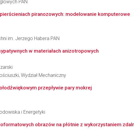
ęglowych PAN
 pierścieniach piranozowych: modelowanie komputerowe
zchni im. Jerzego Habera PAN
sypatywnych w materiałach anizotropowych
zarski
ościuszki, Wydział Mechaniczny
kołodźwiękowym przepływie pary mokrej
Środowiska i Energetyki
koformatowych obrazów na płótnie z wykorzystaniem zdalny