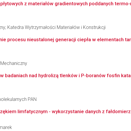
 płytowych z materiałów gradientowych poddanych termo-
ny; Katedra Wytrzymałości Materiałów i Konstrukcji
ie procesu nieustalonej generacji ciepła w elementach ta
 Mechaniczny
w badaniach nad hydrolizą tlenków i P-boranów fosfin ka
molekularnych PAN
zękiem limfatycznym - wykorzystanie danych z fałdomierza 
zmarek