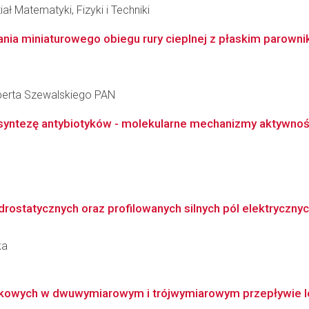
ł Matematyki, Fizyki i Techniki
nia miniaturowego obiegu rury cieplnej z płaskim parowni
berta Szewalskiego PAN
yntezę antybiotyków - molekularne mechanizmy aktywnoś
rostatycznych oraz profilowanych silnych pól elektrycznych
ka
ikowych w dwuwymiarowym i trójwymiarowym przepływie 