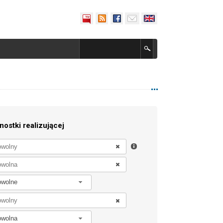
nostki realizującej
owolne
owolna