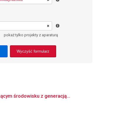
pokaż tylko projekty z aparaturą
Wyczyść formularz
jącym środowisku z generacją...