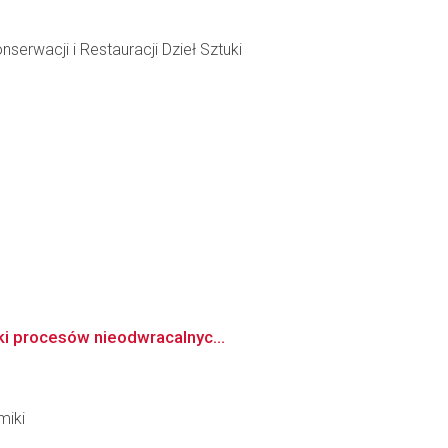
rwacji i Restauracji Dzieł Sztuki
iki procesów nieodwracalnyc...
miki