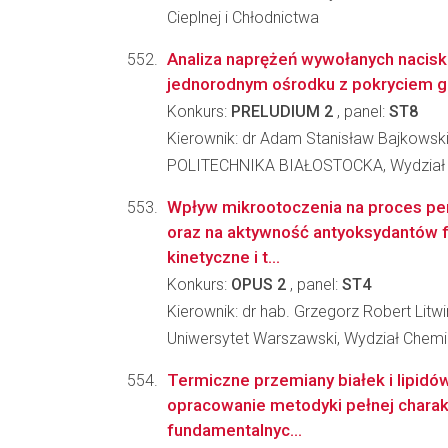
Cieplnej i Chłodnictwa
Analiza naprężeń wywołanych nacis
jednorodnym ośrodku z pokryciem 
Konkurs:
PRELUDIUM 2
, panel:
ST8
Kierownik: dr Adam Stanisław Bajkowsk
POLITECHNIKA BIAŁOSTOCKA, Wydział
Wpływ mikrootoczenia na proces per
oraz na aktywność antyoksydantów f
kinetyczne i t...
Konkurs:
OPUS 2
, panel:
ST4
Kierownik: dr hab. Grzegorz Robert Litw
Uniwersytet Warszawski, Wydział Chemi
Termiczne przemiany białek i lipidów
opracowanie metodyki pełnej charak
fundamentalnyc...