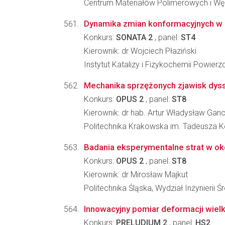
Centrum Materiałów Polimerowych i W
Dynamika zmian konformacyjnych w
Konkurs:
SONATA 2
, panel:
ST4
Kierownik: dr Wojciech Płaziński
Instytut Katalizy i Fizykochemii Powier
Mechanika sprzężonych zjawisk dys
Konkurs:
OPUS 2
, panel:
ST8
Kierownik: dr hab. Artur Władysław Ganc
Politechnika Krakowska im. Tadeusza K
Badania eksperymentalne strat w o
Konkurs:
OPUS 2
, panel:
ST8
Kierownik: dr Mirosław Majkut
Politechnika Śląska, Wydział Inżynierii 
Innowacyjny pomiar deformacji wiel
Konkurs:
PRELUDIUM 2
, panel:
HS2