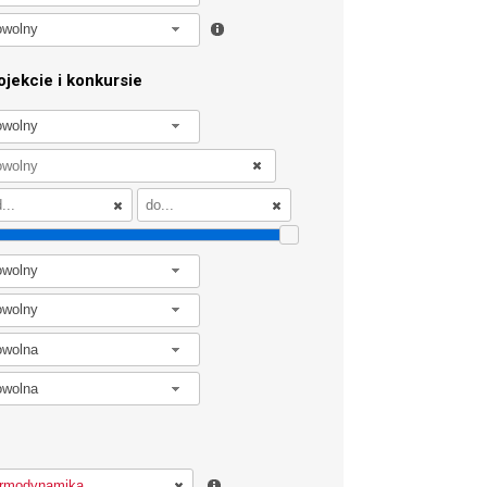
owolny
jekcie i konkursie
owolny
owolny
owolny
owolna
owolna