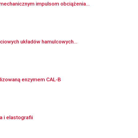
mechanicznym impulsom obciążenia...
rciowych układów hamulcowych...
talizowaną enzymem CAL-B
i elastografii