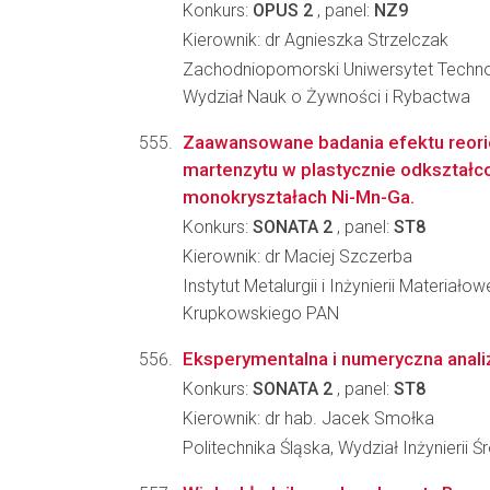
Konkurs:
OPUS 2
, panel:
NZ9
Kierownik: dr Agnieszka Strzelczak
Zachodniopomorski Uniwersytet Techno
Wydział Nauk o Żywności i Rybactwa
Zaawansowane badania efektu reorie
martenzytu w plastycznie odkształc
monokryształach Ni-Mn-Ga.
Konkurs:
SONATA 2
, panel:
ST8
Kierownik: dr Maciej Szczerba
Instytut Metalurgii i Inżynierii Materiało
Krupkowskiego PAN
Eksperymentalna i numeryczna analiz
Konkurs:
SONATA 2
, panel:
ST8
Kierownik: dr hab. Jacek Smołka
Politechnika Śląska, Wydział Inżynierii 