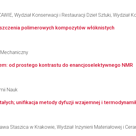
Wydział Konserwacji i Restauracji Dzieł Sztuki, Wydział Konse
szczenia polimerowych kompozytów włóknistych
 Mechaniczny
em: od prostego kontrastu do enancjoselektywnego NMR
emii Nauk
stałych; unifikacja metody dyfuzji wzajemnej i termodynam
wa Staszica w Krakowie, Wydział Inżynierii Materiałowej i Cera