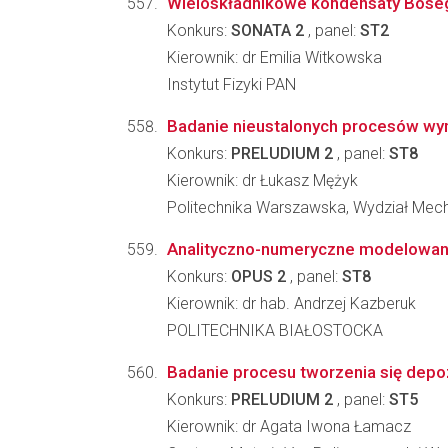
Wieloskładnikowe kondensaty Boseg
Konkurs:
SONATA 2
, panel:
ST2
Kierownik: dr Emilia Witkowska
Instytut Fizyki PAN
Badanie nieustalonych procesów wy
Konkurs:
PRELUDIUM 2
, panel:
ST8
Kierownik: dr Łukasz Mężyk
Politechnika Warszawska, Wydział Mecha
Analityczno-numeryczne modelowanie
Konkurs:
OPUS 2
, panel:
ST8
Kierownik: dr hab. Andrzej Kazberuk
POLITECHNIKA BIAŁOSTOCKA
Badanie procesu tworzenia się depo
Konkurs:
PRELUDIUM 2
, panel:
ST5
Kierownik: dr Agata Iwona Łamacz