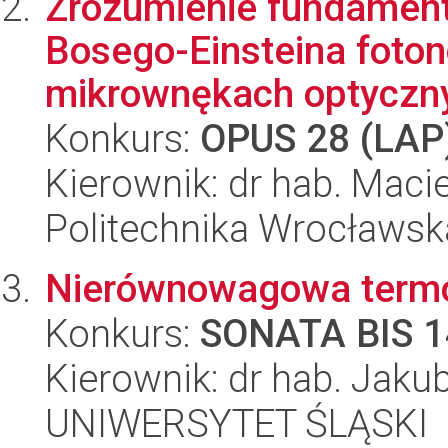
Zrozumienie fundament
Bosego-Einsteina foto
mikrownękach optyczn
Konkurs:
OPUS 28 (LAP
Kierownik: dr hab. Maci
Politechnika Wrocławsk
Nierównowagowa termod
Konkurs:
SONATA BIS 1
Kierownik: dr hab. Jak
UNIWERSYTET ŚLĄSKI