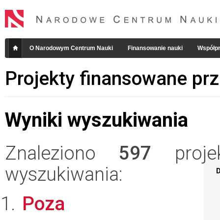
O Narodowym Centrum Nauki
Finansowanie nauki
Współpr
Projekty finansowane pr
Wyniki wyszukiwania
Znaleziono
597
projek
wyszukiwania:
D
Poza