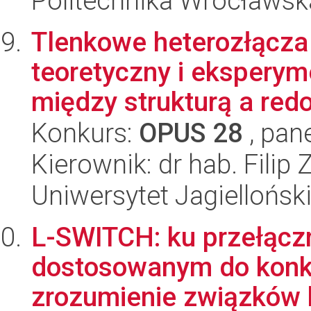
Politechnika Wrocławsk
Tlenkowe heterozłącza
teoretyczny i eksperym
między strukturą a red
Konkurs:
OPUS 28
, pan
Kierownik: dr hab. Filip
Uniwersytet Jagiellońsk
L-SWITCH: ku przełąc
dostosowanym do konk
zrozumienie związków 