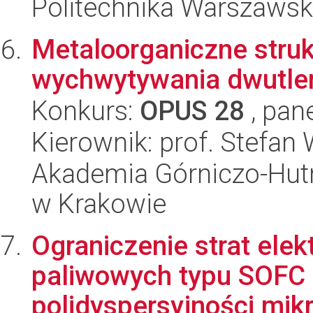
Politechnika Warszaws
Metaloorganiczne stru
wychwytywania dwutle
Konkurs:
OPUS 28
, pan
Kierownik: prof. Stefan
Akademia Górniczo-Hutn
w Krakowie
Ograniczenie strat el
paliwowych typu SOFC 
polidyspersyjności mikr