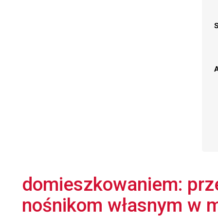
A
domieszkowaniem: prze
nośnikom własnym w m