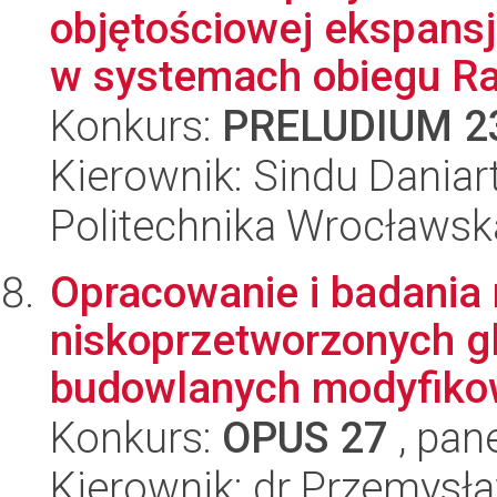
objętościowej ekspans
w systemach obiegu Ra
Konkurs:
PRELUDIUM 2
Kierownik: Sindu Daniar
Politechnika Wrocławsk
Opracowanie i badania
niskoprzetworzonych g
budowlanych modyfikow
Konkurs:
OPUS 27
, pan
Kierownik: dr Przemysła