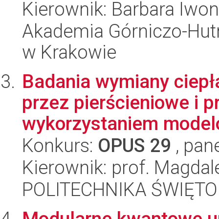
Kierownik: Barbara Iwon
Akademia Górniczo-Hutn
w Krakowie
Badania wymiany ciepła
przez pierścieniowe i p
wykorzystaniem model
Konkurs:
OPUS 29
, pan
Kierownik: prof. Magdal
POLITECHNIKA ŚWIĘT
Modularne kwantowe ur