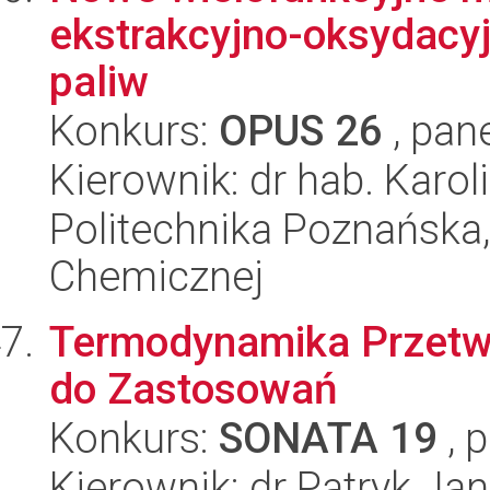
ekstrakcyjno-oksydacyj
paliw
Konkurs:
OPUS 26
, pan
Kierownik: dr hab. Karo
Politechnika Poznańska,
Chemicznej
Termodynamika Przetwar
do Zastosowań
Konkurs:
SONATA 19
, 
Kierownik: dr Patryk Jan