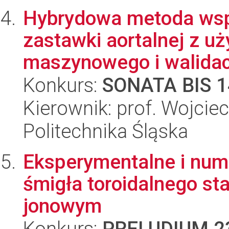
Hybrydowa metoda wsp
zastawki aortalnej z u
maszynowego i walidacj
Konkurs:
SONATA BIS 1
Kierownik: prof. Wojcie
Politechnika Śląska
Eksperymentalne i num
śmigła toroidalnego s
jonowym
Konkurs:
PRELUDIUM 2