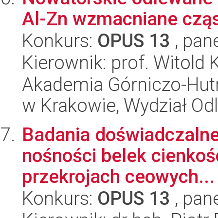
Al-Zn wzmacniane czą
Konkurs:
OPUS 13
, pan
Kierownik: prof. Witold 
Akademia Górniczo-Hutn
w Krakowie, Wydział Od
Badania doświadczalne
nośności belek cienko
przekrojach ceowych...
Konkurs:
OPUS 13
, pan