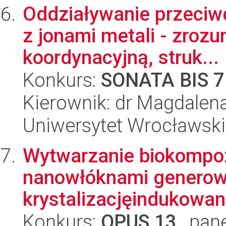
Oddziaływanie przeci
z jonami metali - zrozu
koordynacyjną, struk...
Konkurs:
SONATA BIS 7
Kierownik: dr Magdalen
Uniwersytet Wrocławski
Wytwarzanie biokomp
nanowłóknami generowa
krystalizacjęindukowa
Konkurs:
OPUS 13
, pan