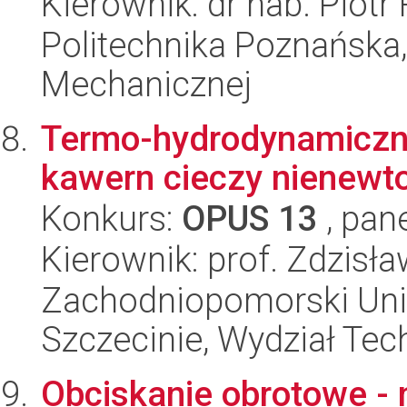
Kierownik: dr hab. Piotr
Politechnika Poznańska, 
Mechanicznej
Termo-hydrodynamiczna
kawern cieczy nienewt
Konkurs:
OPUS 13
, pan
Kierownik: prof. Zdzisł
Zachodniopomorski Uni
Szczecinie, Wydział Tech
Obciskanie obrotowe -