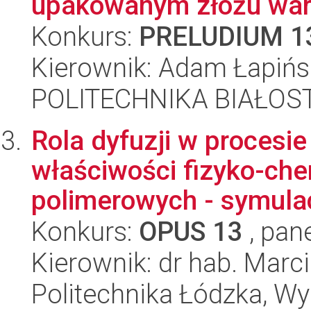
upakowanym złożu war
Konkurs:
PRELUDIUM 1
Kierownik: Adam Łapińs
POLITECHNIKA BIAŁOST
Rola dyfuzji w procesie
właściwości fizyko-che
polimerowych - symulacj
Konkurs:
OPUS 13
, pan
Kierownik: dr hab. Marc
Politechnika Łódzka, W