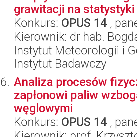
grawitacji na statystyki r
Konkurs:
OPUS 14
, pan
Kierownik: dr hab. Bog
Instytut Meteorologii i
Instytut Badawczy
Analiza procesów fizy
zapłonowi paliw wzbog
węglowymi
Konkurs:
OPUS 14
, pan
Kierownik: prof. Krzysz