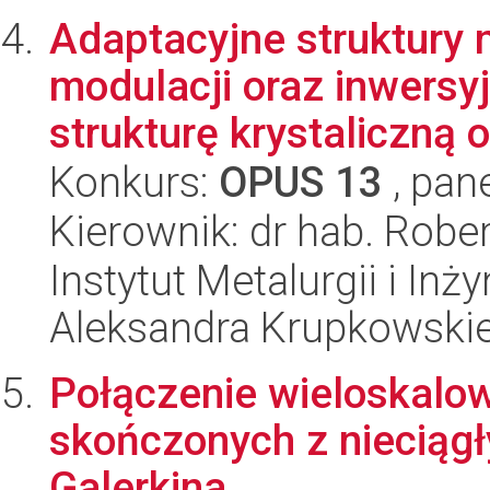
Adaptacyjne struktury
modulacji oraz inwersy
strukturę krystaliczną or
Konkurs:
OPUS 13
, pan
Kierownik: dr hab. Rober
Instytut Metalurgii i Inż
Aleksandra Krupkowski
Połączenie wieloskalo
skończonych z nieciąg
Galerkina