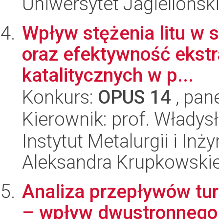
Uniwersytet Jagiellońsk
Wpływ stężenia litu w 
oraz efektywność ekstr
katalitycznych w p...
Konkurs:
OPUS 14
, pan
Kierownik: prof. Władys
Instytut Metalurgii i Inż
Aleksandra Krupkowski
Analiza przepływów tur
– wpływ dwustronnego 