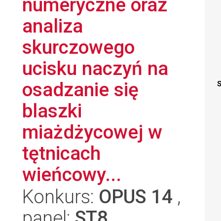
numeryczne oraz
analiza
skurczowego
ucisku naczyń na
osadzanie się
S
blaszki
miażdżycowej w
tętnicach
wieńcowy...
Konkurs:
OPUS 14
,
panel:
ST8