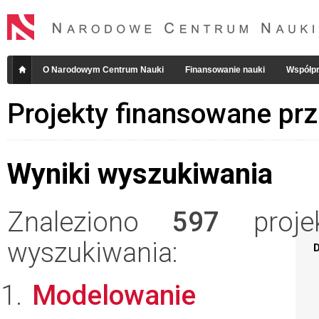
O Narodowym Centrum Nauki
Finansowanie nauki
Współpr
Projekty finansowane pr
Wyniki wyszukiwania
Znaleziono
597
projek
wyszukiwania:
D
Modelowanie