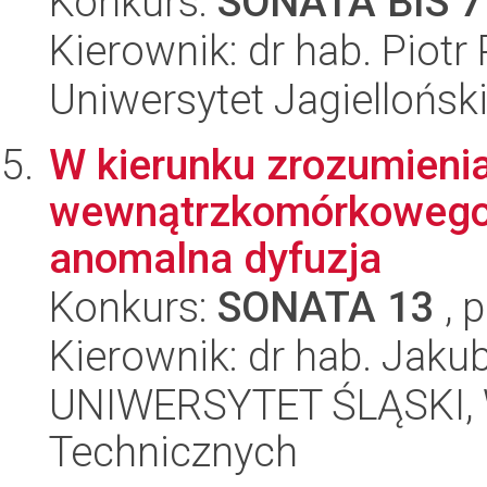
Konkurs:
SONATA BIS 7
Kierownik: dr hab. Piotr 
Uniwersytet Jagiellońsk
W kierunku zrozumienia
wewnątrzkomórkowego:
anomalna dyfuzja
Konkurs:
SONATA 13
, 
Kierownik: dr hab. Jak
UNIWERSYTET ŚLĄSKI, W
Technicznych