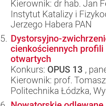
Kierownik: dr hab. Jan 
Instytut Katalizy i Fizy
Jerzego Habera PAN
Dystorsyjno-zwichrzen
cienkościennych profil
otwartych
Konkurs:
OPUS 13
, pan
Kierownik: prof. Tomasz
Politechnika Łódzka, W
Nowatorskie odlewane 