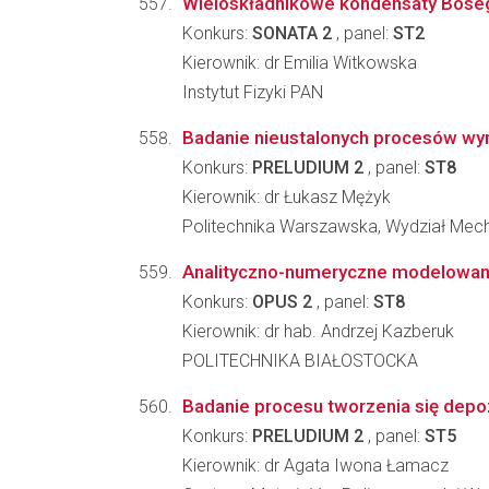
Wieloskładnikowe kondensaty Boseg
Konkurs:
SONATA 2
, panel:
ST2
Kierownik: dr Emilia Witkowska
Instytut Fizyki PAN
Badanie nieustalonych procesów wy
Konkurs:
PRELUDIUM 2
, panel:
ST8
Kierownik: dr Łukasz Mężyk
Politechnika Warszawska, Wydział Mecha
Analityczno-numeryczne modelowanie
Konkurs:
OPUS 2
, panel:
ST8
Kierownik: dr hab. Andrzej Kazberuk
POLITECHNIKA BIAŁOSTOCKA
Badanie procesu tworzenia się depo
Konkurs:
PRELUDIUM 2
, panel:
ST5
Kierownik: dr Agata Iwona Łamacz