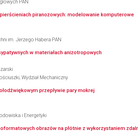
ęglowych PAN
 pierścieniach piranozowych: modelowanie komputerowe
zchni im. Jerzego Habera PAN
sypatywnych w materiałach anizotropowych
zarski
ościuszki, Wydział Mechaniczny
kołodźwiękowym przepływie pary mokrej
Środowiska i Energetyki
koformatowych obrazów na płótnie z wykorzystaniem zdalny