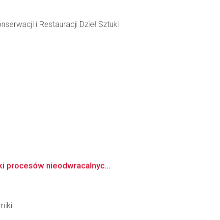
rwacji i Restauracji Dzieł Sztuki
iki procesów nieodwracalnyc...
miki