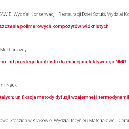
Wydział Konserwacji i Restauracji Dzieł Sztuki, Wydział Konse
szczenia polimerowych kompozytów włóknistych
 Mechaniczny
em: od prostego kontrastu do enancjoselektywnego NMR
emii Nauk
stałych; unifikacja metody dyfuzji wzajemnej i termodynam
wa Staszica w Krakowie, Wydział Inżynierii Materiałowej i Cera