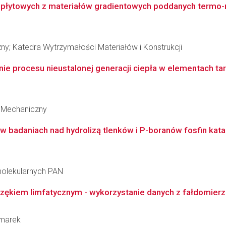
 płytowych z materiałów gradientowych poddanych termo-
ny; Katedra Wytrzymałości Materiałów i Konstrukcji
ie procesu nieustalonej generacji ciepła w elementach ta
 Mechaniczny
w badaniach nad hydrolizą tlenków i P-boranów fosfin ka
molekularnych PAN
zękiem limfatycznym - wykorzystanie danych z fałdomierza 
zmarek