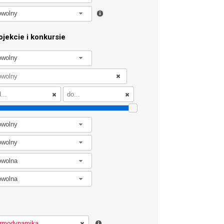
owolny
jekcie i konkursie
owolny
owolny
owolny
owolna
owolna