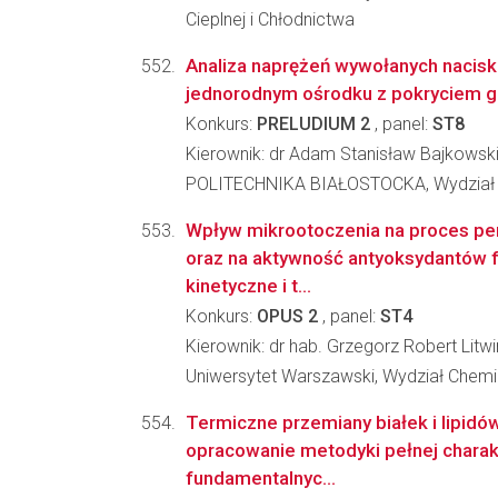
Cieplnej i Chłodnictwa
Analiza naprężeń wywołanych nacis
jednorodnym ośrodku z pokryciem 
Konkurs:
PRELUDIUM 2
, panel:
ST8
Kierownik: dr Adam Stanisław Bajkowsk
POLITECHNIKA BIAŁOSTOCKA, Wydział
Wpływ mikrootoczenia na proces per
oraz na aktywność antyoksydantów f
kinetyczne i t...
Konkurs:
OPUS 2
, panel:
ST4
Kierownik: dr hab. Grzegorz Robert Litw
Uniwersytet Warszawski, Wydział Chemi
Termiczne przemiany białek i lipidów
opracowanie metodyki pełnej charak
fundamentalnyc...