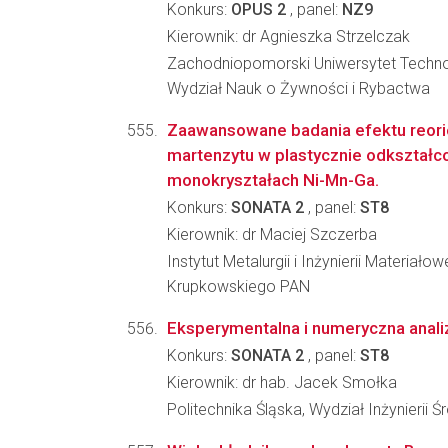
Konkurs:
OPUS 2
, panel:
NZ9
Kierownik: dr Agnieszka Strzelczak
Zachodniopomorski Uniwersytet Techno
Wydział Nauk o Żywności i Rybactwa
Zaawansowane badania efektu reorie
martenzytu w plastycznie odkształc
monokryształach Ni-Mn-Ga.
Konkurs:
SONATA 2
, panel:
ST8
Kierownik: dr Maciej Szczerba
Instytut Metalurgii i Inżynierii Materiało
Krupkowskiego PAN
Eksperymentalna i numeryczna analiz
Konkurs:
SONATA 2
, panel:
ST8
Kierownik: dr hab. Jacek Smołka
Politechnika Śląska, Wydział Inżynierii 