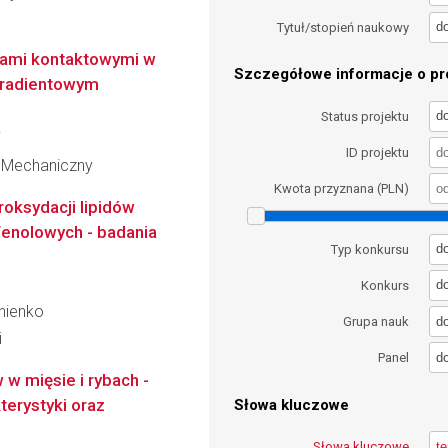
d
Tytuł/stopień naukowy
kami kontaktowymi w
Szczegółowe informacje o pro
gradientowym
d
Status projektu
i
ID projektu
 Mechaniczny
Kwota przyznana (PLN)
oksydacji lipidów
enolowych - badania
d
Typ konkursu
d
Konkurs
inienko
d
Grupa nauk
i
d
Panel
 w mięsie i rybach -
terystyki oraz
Słowa kluczowe
Słowa kluczowe