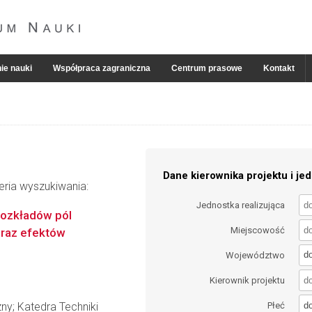
ie nauki
Współpraca zagraniczna
Centrum prasowe
Kontakt
Dane kierownika projektu i jed
eria wyszukiwania:
Jednostka realizująca
rozkładów pól
Miejscowość
oraz efektów
d
Województwo
Kierownik projektu
d
ny; Katedra Techniki
Płeć