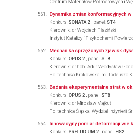
Centrum Materiałów Polimerowych i W
Dynamika zmian konformacyjnych w
Konkurs:
SONATA 2
, panel:
ST4
Kierownik: dr Wojciech Płaziński
Instytut Katalizy i Fizykochemii Powier
Mechanika sprzężonych zjawisk dys
Konkurs:
OPUS 2
, panel:
ST8
Kierownik: dr hab. Artur Władysław Ganc
Politechnika Krakowska im. Tadeusza K
Badania eksperymentalne strat w o
Konkurs:
OPUS 2
, panel:
ST8
Kierownik: dr Mirosław Majkut
Politechnika Śląska, Wydział Inżynierii 
Innowacyjny pomiar deformacji wiel
Konkurs:
PRELUDIUM 2
, panel:
HS2