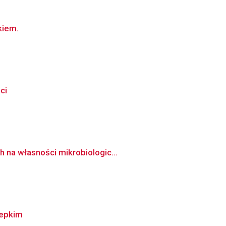
kiem.
ci
 na własności mikrobiologic...
lepkim