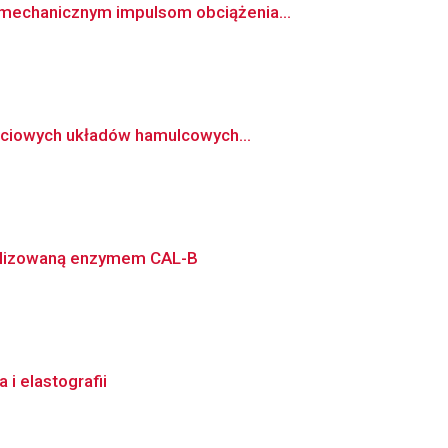
mechanicznym impulsom obciążenia...
rciowych układów hamulcowych...
talizowaną enzymem CAL-B
i elastografii