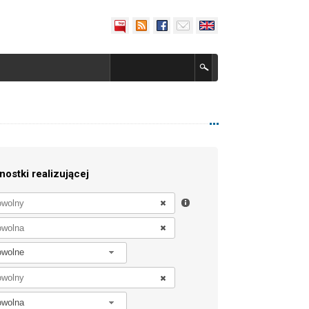
nostki realizującej
owolne
owolna