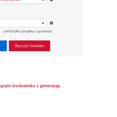
pokaż tylko projekty z aparaturą
Wyczyść formularz
jącym środowisku z generacją...