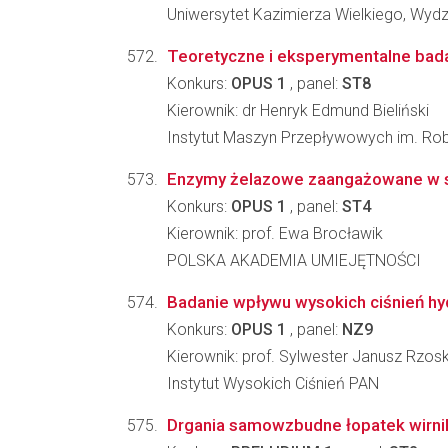
Uniwersytet Kazimierza Wielkiego, Wydzia
Teoretyczne i eksperymentalne bada
Konkurs:
OPUS 1
, panel:
ST8
Kierownik: dr Henryk Edmund Bieliński
Instytut Maszyn Przepływowych im. Ro
Enzymy żelazowe zaangażowane w s
Konkurs:
OPUS 1
, panel:
ST4
Kierownik: prof. Ewa Brocławik
POLSKA AKADEMIA UMIEJĘTNOŚCI
Badanie wpływu wysokich ciśnień hyd
Konkurs:
OPUS 1
, panel:
NZ9
Kierownik: prof. Sylwester Janusz Rzos
Instytut Wysokich Ciśnień PAN
Drgania samowzbudne łopatek wirn