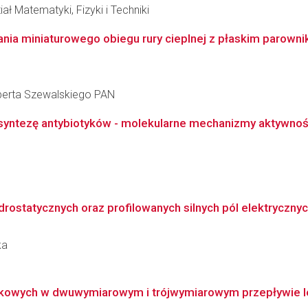
ł Matematyki, Fizyki i Techniki
nia miniaturowego obiegu rury cieplnej z płaskim parowni
berta Szewalskiego PAN
yntezę antybiotyków - molekularne mechanizmy aktywnoś
rostatycznych oraz profilowanych silnych pól elektrycznych
ka
ikowych w dwuwymiarowym i trójwymiarowym przepływie 