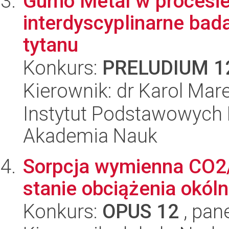
Gumo Metal w procesie 
interdyscyplinarne ba
tytanu
Konkurs:
PRELUDIUM 1
Kierownik: dr Karol Mar
Instytut Podstawowych 
Akademia Nauk
Sorpcja wymienna CO2
stanie obciążenia okól
Konkurs:
OPUS 12
, pan