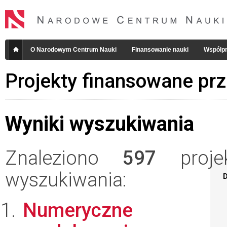
O Narodowym Centrum Nauki
Finansowanie nauki
Współpr
Projekty finansowane pr
Wyniki wyszukiwania
Znaleziono
597
projek
wyszukiwania:
D
Numeryczne