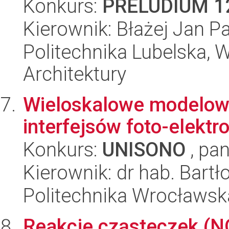
Konkurs:
PRELUDIUM 1
Kierownik: Błażej Jan 
Politechnika Lubelska, 
Architektury
Wieloskalowe modelowa
interfejsów foto-elekt
Konkurs:
UNISONO
, pan
Kierownik: dr hab. Bartł
Politechnika Wrocławsk
Reakcje cząsteczek (N