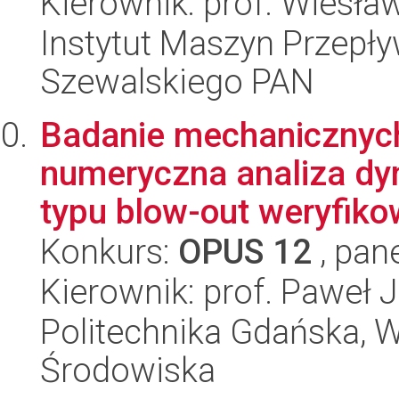
Kierownik: prof. Wiesł
Instytut Maszyn Przepł
Szewalskiego PAN
Badanie mechanicznych
numeryczna analiza dy
typu blow-out weryfikow
Konkurs:
OPUS 12
, pan
Kierownik: prof. Paweł 
Politechnika Gdańska, Wy
Środowiska