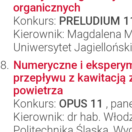
organicznych
Konkurs:
PRELUDIUM 1
Kierownik: Magdalena M
Uniwersytet Jagiellońsk
Numeryczne i eksperym
przepływu z kawitacją
powietrza
Konkurs:
OPUS 11
, pan
Kierownik: dr hab. Wło
Politechnika Śląska, Wyd