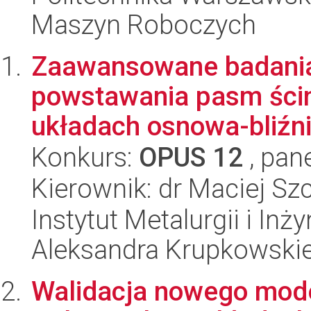
Maszyn Roboczych
Zaawansowane badania
powstawania pasm ści
układach osnowa-bliźnia
Konkurs:
OPUS 12
, pan
Kierownik: dr Maciej Sz
Instytut Metalurgii i Inż
Aleksandra Krupkowski
Walidacja nowego model