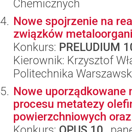
Chemicznych
Nowe spojrzenie na r
związków metaloorgan
Konkurs:
PRELUDIUM 1
Kierownik: Krzysztof W
Politechnika Warszawsk
Nowe uporządkowane na
procesu metatezy olefin
powierzchniowych oraz
Konkurs:
OPUS 10
, pan