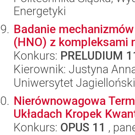
Energetyki
Badanie mechanizmów o
(HNO) z kompleksami m
Konkurs:
PRELUDIUM 1
Kierownik: Justyna Ann
Uniwersytet Jagiellońsk
Nierównowagowa Term
Układach Kropek Kwan
Konkurs:
OPUS 11
, pan