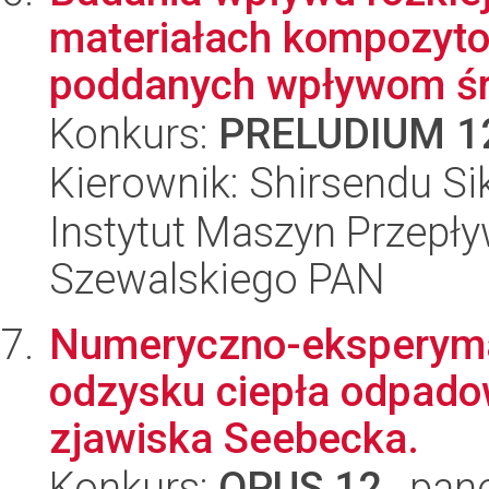
materiałach kompozyto
poddanych wpływom ś
Konkurs:
PRELUDIUM 1
Kierownik: Shirsendu Si
Instytut Maszyn Przepł
Szewalskiego PAN
Numeryczno-eksperyma
odzysku ciepła odpad
zjawiska Seebecka.
Konkurs:
OPUS 12
, pan