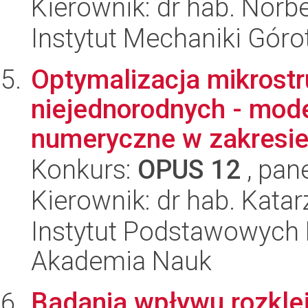
Kierownik: dr hab. Norb
Instytut Mechaniki Gór
Optymalizacja mikrostr
niejednorodnych - mod
numeryczne w zakresie n
Konkurs:
OPUS 12
, pan
Kierownik: dr hab. Kat
Instytut Podstawowych 
Akademia Nauk
Badania wpływu rozkle