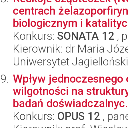
centrach żelazoporfiry
biologicznym i katalityc
Konkurs:
SONATA 12
, 
Kierownik: dr Maria Józ
Uniwersytet Jagiellońsk
Wpływ jednoczesnego o
wilgotności na struktur
badań doświadczalnyc.
Konkurs:
OPUS 12
, pan