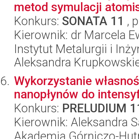
metod symulacji atomi
Konkurs:
SONATA 11
, 
Kierownik: dr Marcela E
Instytut Metalurgii i Inż
Aleksandra Krupkowski
Wykorzystanie własno
nanopłynów do intensyf
Konkurs:
PRELUDIUM 1
Kierownik: Aleksandra 
Akademia Górniczo-Hutn