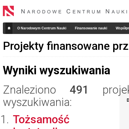
O Narodowym Centrum Nauki
Finansowanie nauki
Współpr
Projekty finansowane pr
Wyniki wyszukiwania
Znaleziono
491
projek
wyszukiwania:
D
Tożsamość