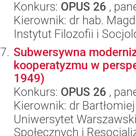
Konkurs:
OPUS 26
, pan
Kierownik: dr hab. Mag
Instytut Filozofii i Socj
Subwersywna moderniza
kooperatyzmu w perspe
1949)
Konkurs:
OPUS 26
, pan
Kierownik: dr Bartłomi
Uniwersytet Warszawsk
Społecznych i Resocjaliz