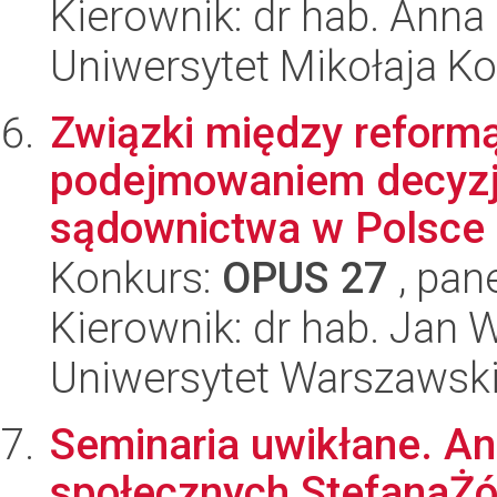
Kierownik: dr hab. Ann
Uniwersytet Mikołaja K
Związki między reform
podejmowaniem decyzj
sądownictwa w Polsce
Konkurs:
OPUS 27
, pan
Kierownik: dr hab. Jan 
Uniwersytet Warszawsk
Seminaria uwikłane. Ana
społecznych StefanaŻó