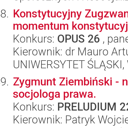
Konstytucyjny Zugzwang
momentum konstytucy
Konkurs:
OPUS 26
, pan
Kierownik: dr Mauro Art
UNIWERSYTET ŚLĄSKI, Wy
Zygmunt Ziembiński - 
socjologa prawa.
Konkurs:
PRELUDIUM 2
Kierownik: Patryk Wojci