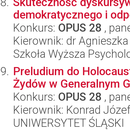
Skuteczność dyskursywn
demokratycznego i odp
Konkurs:
OPUS 28
, pan
Kierownik: dr Agnieszk
Szkoła Wyższa Psycholo
Preludium do Holocaus
Żydów w Generalnym G
Konkurs:
OPUS 28
, pan
Kierownik: Konrad Józe
UNIWERSYTET ŚLĄSKI