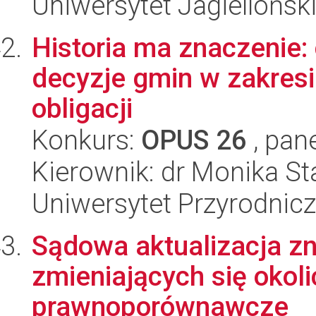
Uniwersytet Jagielloński
Historia ma znaczenie:
decyzje gmin w zakresie
obligacji
Konkurs:
OPUS 26
, pan
Kierownik: dr Monika S
Uniwersytet Przyrodnic
Sądowa aktualizacja z
zmieniających się okoli
prawnoporównawcze