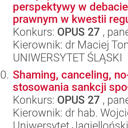
perspektywy w debacie
prawnym w kwestii regu
Konkurs:
OPUS 27
, pan
Kierownik: dr Maciej T
UNIWERSYTET ŚLĄSKI
Shaming, canceling, no
stosowania sankcji sp
Konkurs:
OPUS 27
, pan
Kierownik: dr hab. Wojc
Uniwersytet Jagiellońsk