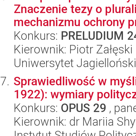
Znaczenie tezy o plural
mechanizmu ochrony p
Konkurs:
PRELUDIUM 2
Kierownik: Piotr Załęski
Uniwersytet Jagiellońsk
Sprawiedliwość w myśli
1922): wymiary polityc
Konkurs:
OPUS 29
, pan
Kierownik: dr Mariia Sh
Instytut Studiów Polity