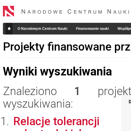
O Narodowym Centrum Nauki
Finansowanie nauki
Współpr
Projekty finansowane pr
Wyniki wyszukiwania
Znaleziono
1
projekt
wyszukiwania:
D
Relacje tolerancji