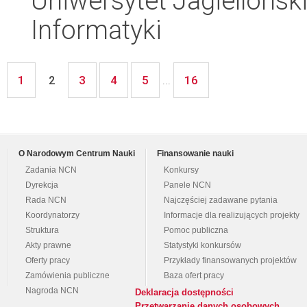
Uniwersytet Jagiellońsk
Informatyki
1
3
4
5
16
2
...
O Narodowym Centrum Nauki
Finansowanie nauki
Zadania NCN
Konkursy
Dyrekcja
Panele NCN
Rada NCN
Najczęściej zadawane pytania
Koordynatorzy
Informacje dla realizujących projekty
Struktura
Pomoc publiczna
Akty prawne
Statystyki konkursów
Oferty pracy
Przykłady finansowanych projektów
Zamówienia publiczne
Baza ofert pracy
Nagroda NCN
Deklaracja dostępności
Przetwarzanie danych osobowych