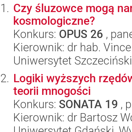
Czy śluzowce mogą na
kosmologiczne?
Konkurs:
OPUS 26
, pan
Kierownik: dr hab. Vinc
Uniwersytet Szczeciński,
Logiki wyższych rzędów
teorii mnogości
Konkurs:
SONATA 19
, 
Kierownik: dr Bartosz W
Uniwersytet Gdański, W