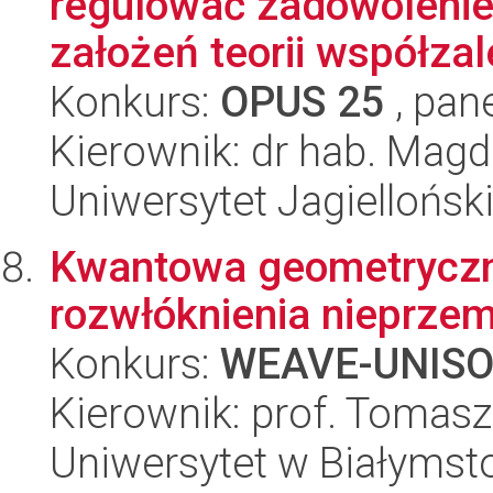
regulować zadowolenie
założeń teorii współzal
Konkurs:
OPUS 25
, pan
Kierownik: dr hab. Mag
Uniwersytet Jagielloński
Kwantowa geometryczna 
rozwłóknienia nieprze
Konkurs:
WEAVE-UNIS
Kierownik: prof. Tomasz
Uniwersytet w Białymst