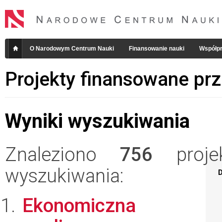
O Narodowym Centrum Nauki
Finansowanie nauki
Współpr
Projekty finansowane pr
Wyniki wyszukiwania
Znaleziono
756
projek
wyszukiwania:
D
Ekonomiczna