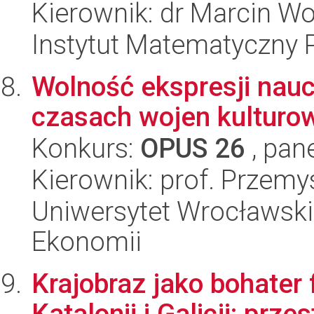
Kierownik: dr Marcin Wo
Instytut Matematyczny 
Wolność ekspresji nau
czasach wojen kulturo
Konkurs:
OPUS 26
, pan
Kierownik: prof. Przem
Uniwersytet Wrocławski,
Ekonomii
Krajobraz jako bohater
Katalonii i Galicji: prz