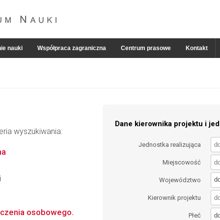
ie nauki
Współpraca zagraniczna
Centrum prasowe
Kontakt
Dane kierownika projektu i jed
eria wyszukiwania:
Jednostka realizująca
na
Miejscowość
i
d
Województwo
Kierownik projektu
dczenia osobowego.
d
Płeć