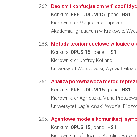
Daoizm i konfucjanizm w filozofii życ
Konkurs:
PRELUDIUM 15
, panel:
HS1
Kierownik: dr Magdalena Filipczuk
Akademia Ignatianum w Krakowie, Wydzi
Metody teoriomodelowe w logice or
Konkurs:
OPUS 15
, panel:
HS1
Kierownik: dr Jeffrey Ketland
Uniwersytet Warszawski, Wydział Filozof
Analiza porównawcza metod reprezen
Konkurs:
PRELUDIUM 15
, panel:
HS1
Kierownik: dr Agnieszka Maria Proszew
Uniwersytet Jagielloński, Wydział Filozo
Agentowe modele komunikacji symb
Konkurs:
OPUS 15
, panel:
HS1
Kierownik: prof. Joanna Karolina Rącza