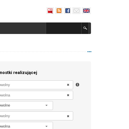
nostki realizującej
owolne
owolna