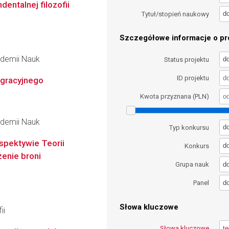
dentalnej filozofii
d
Tytuł/stopień naukowy
Szczegółowe informacje o pro
kademii Nauk
d
Status projektu
ID projektu
igracyjnego
Kwota przyznana (PLN)
kademii Nauk
d
Typ konkursu
pektywie Teorii
d
Konkurs
enie broni
d
Grupa nauk
d
Panel
Słowa kluczowe
ii
Słowa kluczowe