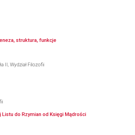
neza, struktura, funkcje
 II, Wydział Filozofii
ii
j Listu do Rzymian od Księgi Mądrości