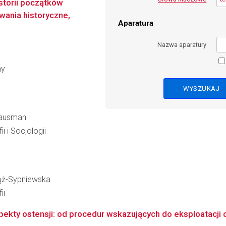
istorii początków
owania historyczne,
Aparatura
Nazwa aparatury
ny
Hausman
i i Socjologii
wąż-Sypniewska
ii
kty ostensji: od procedur wskazujących do eksploatacji o