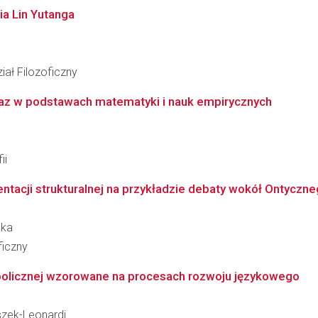
ia Lin Yutanga
ał Filozoficzny
az w podstawach matematyki i nauk empirycznych
ii
tacji strukturalnej na przykładzie debaty wokół Ontyczne
ska
ficzny
olicznej wzorowane na procesach rozwoju językowego
szek-Leonardi