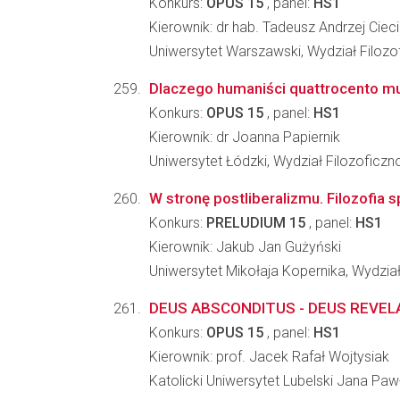
Konkurs:
OPUS 15
, panel:
HS1
Kierownik: dr hab. Tadeusz Andrzej Cieci
Uniwersytet Warszawski, Wydział Filozof
Dlaczego humaniści quattrocento mus
Konkurs:
OPUS 15
, panel:
HS1
Kierownik: dr Joanna Papiernik
Uniwersytet Łódzki, Wydział Filozoficzn
W stronę postliberalizmu. Filozofia 
Konkurs:
PRELUDIUM 15
, panel:
HS1
Kierownik: Jakub Jan Gużyński
Uniwersytet Mikołaja Kopernika, Wydział
DEUS ABSCONDITUS - DEUS REVE
Konkurs:
OPUS 15
, panel:
HS1
Kierownik: prof. Jacek Rafał Wojtysiak
Katolicki Uniwersytet Lubelski Jana Pawła