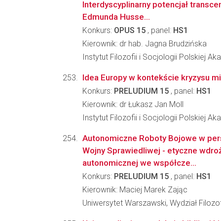
Interdyscyplinarny potencjał transcen
Edmunda Husse...
Konkurs:
OPUS 15
, panel:
HS1
Kierownik: dr hab. Jagna Brudzińska
Instytut Filozofii i Socjologii Polskiej A
Idea Europy w kontekście kryzysu m
Konkurs:
PRELUDIUM 15
, panel:
HS1
Kierownik: dr Łukasz Jan Moll
Instytut Filozofii i Socjologii Polskiej A
Autonomiczne Roboty Bojowe w pers
Wojny Sprawiedliwej - etyczne wdroż
autonomicznej we współcze...
Konkurs:
PRELUDIUM 15
, panel:
HS1
Kierownik: Maciej Marek Zając
Uniwersytet Warszawski, Wydział Filozof