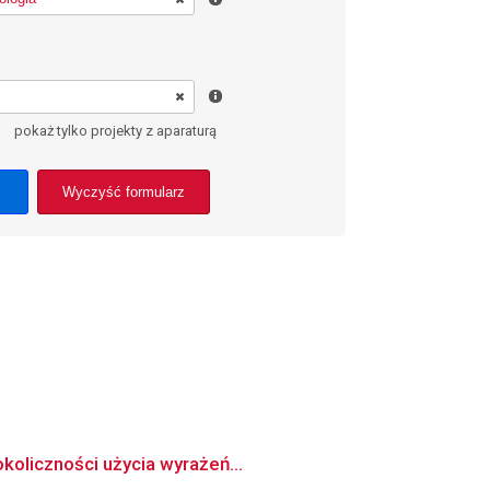
pokaż tylko projekty z aparaturą
Wyczyść formularz
koliczności użycia wyrażeń...