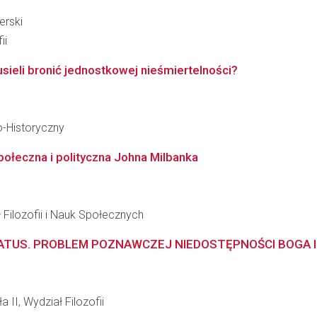
erski
ii
ieli bronić jednostkowej nieśmiertelności?
o-Historyczny
społeczna i polityczna Johna Milbanka
 Filozofii i Nauk Społecznych
LATUS. PROBLEM POZNAWCZEJ NIEDOSTĘPNOŚCI BOGA I
 II, Wydział Filozofii