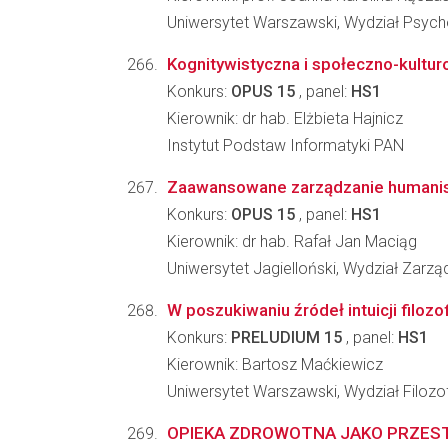
Uniwersytet Warszawski, Wydział Psycho
Kognitywistyczna i społeczno-kultur
Konkurs:
OPUS 15
, panel:
HS1
Kierownik: dr hab. Elżbieta Hajnicz
Instytut Podstaw Informatyki PAN
Zaawansowane zarządzanie humanis
Konkurs:
OPUS 15
, panel:
HS1
Kierownik: dr hab. Rafał Jan Maciąg
Uniwersytet Jagielloński, Wydział Zarzą
W poszukiwaniu źródeł intuicji filoz
Konkurs:
PRELUDIUM 15
, panel:
HS1
Kierownik: Bartosz Maćkiewicz
Uniwersytet Warszawski, Wydział Filozof
OPIEKA ZDROWOTNA JAKO PRZEST