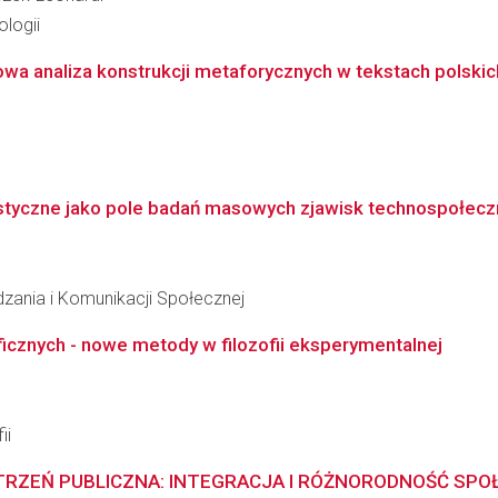
logii
owa analiza konstrukcji metaforycznych w tekstach polskic
tyczne jako pole badań masowych zjawisk technospołecz
dzania i Komunikacji Społecznej
oficznych - nowe metody w filozofii eksperymentalnej
ii
RZEŃ PUBLICZNA: INTEGRACJA I RÓŻNORODNOŚĆ SPO