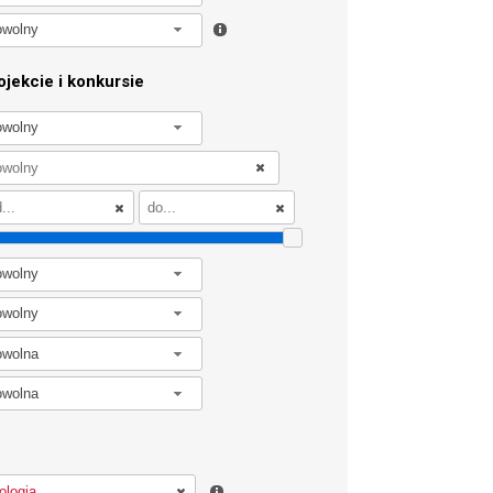
owolny
jekcie i konkursie
owolny
owolny
owolny
owolna
owolna