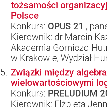
tożsamości organizacyj
Polsce
Konkurs:
OPUS 21
, pan
Kierownik: dr Marcin Ka
Akademia Górniczo-Hutn
w Krakowie, Wydział H
Związki między algebra
wielowartościowymi lo
Konkurs:
PRELUDIUM 2
Kierownik: Elżbieta Jen