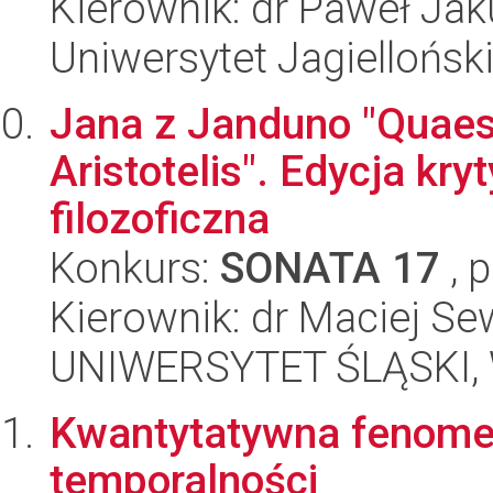
Kierownik: dr Paweł Jak
Uniwersytet Jagielloński
Jana z Janduno "Quaest
Aristotelis". Edycja kry
filozoficzna
Konkurs:
SONATA 17
, 
Kierownik: dr Maciej S
UNIWERSYTET ŚLĄSKI, 
Kwantytatywna fenome
temporalności