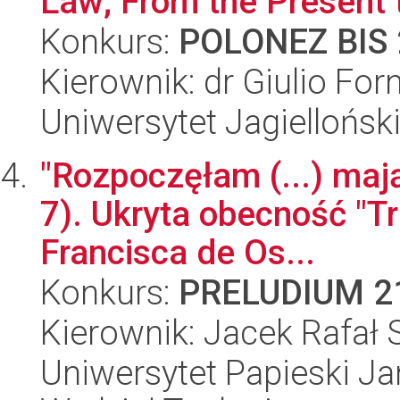
Law; From the Present 
Konkurs:
POLONEZ BIS 
Kierownik: dr Giulio Forn
Uniwersytet Jagielloński
"Rozpoczęłam (...) mają
7). Ukryta obecność "
Francisca de Os...
Konkurs:
PRELUDIUM 2
Kierownik: Jacek Rafał
Uniwersytet Papieski Ja