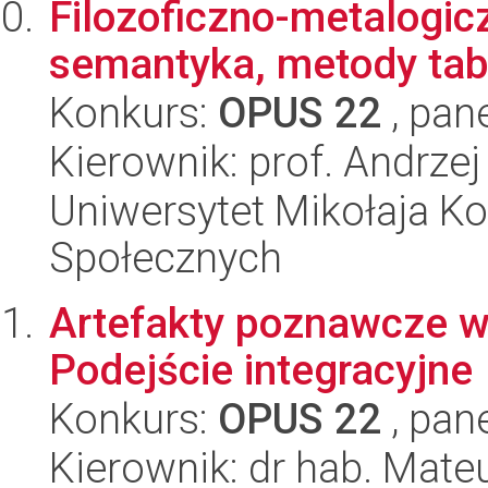
Filozoficzno-metalogic
semantyka, metody tab
Konkurs:
OPUS 22
, pan
Kierownik: prof. Andrzej
Uniwersytet Mikołaja Kop
Społecznych
Artefakty poznawcze w
Podejście integracyjne
Konkurs:
OPUS 22
, pan
Kierownik: dr hab. Mate