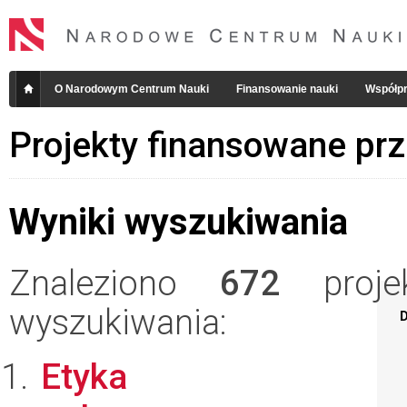
O Narodowym Centrum Nauki
Finansowanie nauki
Współpr
Projekty finansowane pr
Wyniki wyszukiwania
Znaleziono
672
projek
wyszukiwania:
D
Etyka