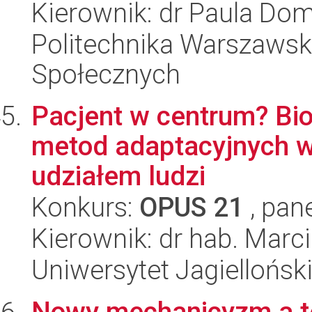
Kierownik: dr Paula Do
Politechnika Warszawska
Społecznych
Pacjent w centrum? Bi
metod adaptacyjnych w
udziałem ludzi
Konkurs:
OPUS 21
, pan
Kierownik: dr hab. Marc
Uniwersytet Jagiellońs
Nowy mechanicyzm a t