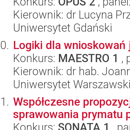
Konkurs:
OPUS 2
, panel
Kierownik: dr Lucyna Pr
Uniwersytet Gdański
Logiki dla wnioskowań
Konkurs:
MAESTRO 1
, 
Kierownik: dr hab. Joan
Uniwersytet Warszawski, 
Współczesne propozycj
sprawowania prymatu 
Konkurs:
SONATA 1
, pa