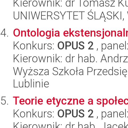
Kierownik: dr Tomasz K
UNIWERSYTET ŚLĄSKI, 
Ontologia ekstensjonaln
Konkurs:
OPUS 2
, panel
Kierownik: dr hab. Andrz
Wyższa Szkoła Przedsięb
Lublinie
Teorie etyczne a społe
Konkurs:
OPUS 2
, panel
Kierownik: dr hab. Jacek