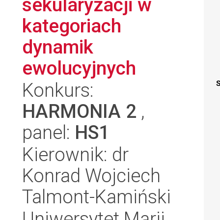
sekularyzacji w
kategoriach
dynamik
ewolucyjnych
Konkurs:
S
HARMONIA 2
,
panel:
HS1
Kierownik: dr
Konrad Wojciech
Talmont-Kamiński
Uniwersytet Marii