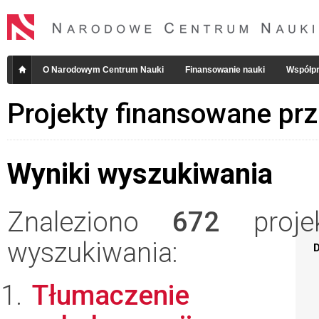
O Narodowym Centrum Nauki
Finansowanie nauki
Współpr
Projekty finansowane pr
Wyniki wyszukiwania
Znaleziono
672
projek
wyszukiwania:
D
Tłumaczenie