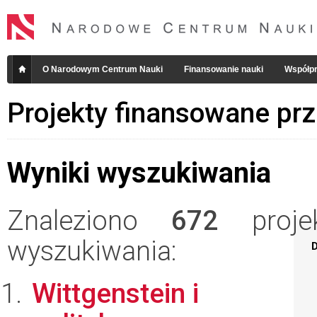
O Narodowym Centrum Nauki
Finansowanie nauki
Współpr
Projekty finansowane pr
Wyniki wyszukiwania
Znaleziono
672
projek
wyszukiwania:
D
Wittgenstein i