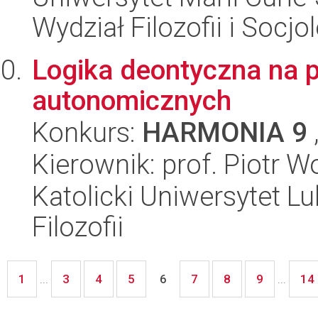
Wydział Filozofii i Socjol
Logika deontyczna na
autonomicznych
Konkurs:
HARMONIA 9
Kierownik: prof. Piotr W
Katolicki Uniwersytet Lu
Filozofii
1
3
4
5
7
8
9
14
...
6
...