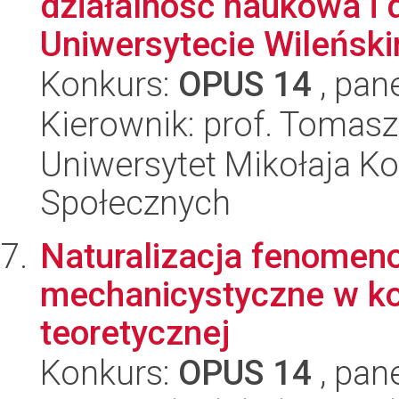
działalność naukowa i
Uniwersytecie Wileński
Konkurs:
OPUS 14
, pan
Kierownik: prof. Tomas
Uniwersytet Mikołaja Kop
Społecznych
Naturalizacja fenomeno
mechanicystyczne w kog
teoretycznej
Konkurs:
OPUS 14
, pan