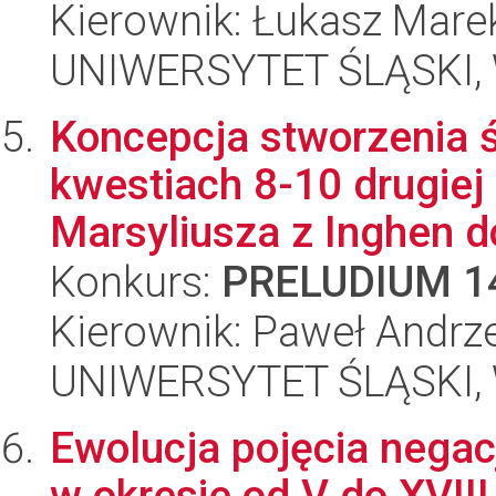
Kierownik: Łukasz Mar
UNIWERSYTET ŚLĄSKI, 
Koncepcja stworzenia 
kwestiach 8-10 drugiej
Marsyliusza z Inghen do
Konkurs:
PRELUDIUM 1
Kierownik: Paweł Andrze
UNIWERSYTET ŚLĄSKI, 
Ewolucja pojęcia negacji
w okresie od V do XVIII