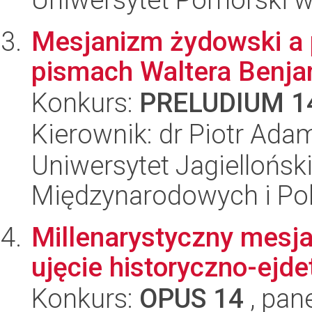
Mesjanizm żydowski a 
pismach Waltera Benja
Konkurs:
PRELUDIUM 1
Kierownik: dr Piotr Ad
Uniwersytet Jagiellońsk
Międzynarodowych i Pol
Millenarystyczny mesja
ujęcie historyczno-ejd
Konkurs:
OPUS 14
, pan