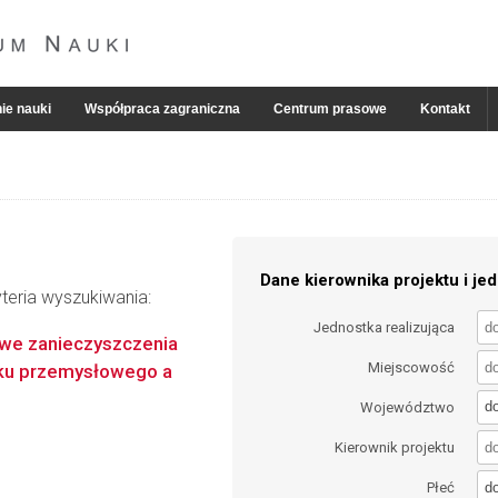
ie nauki
Współpraca zagraniczna
Centrum prasowe
Kontakt
Dane kierownika projektu i jed
teria wyszukiwania:
Jednostka realizująca
iwe zanieczyszczenia
Miejscowość
ytku przemysłowego a
d
Województwo
Kierownik projektu
d
Płeć