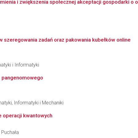
ienia i zwiększenia społecznej akceptacji gospodarki o
ów szeregowania zadań oraz pakowania kubełków online
tyki i Informatyki
lu pangenomowego
tyki, Informatyki i Mechaniki
ie operacji kwantowych
z Puchała