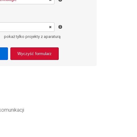
pokaż tylko projekty z aparaturą
Wyczyść formularz
ekomunikacji