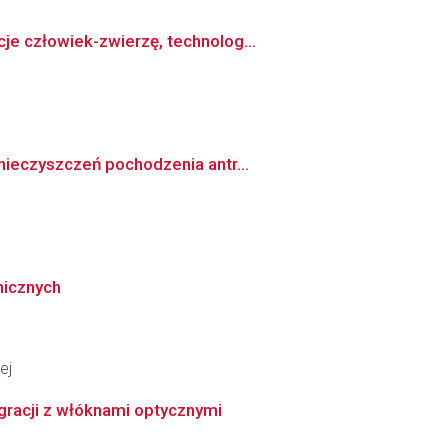
e człowiek-zwierzę, technolog...
nieczyszczeń pochodzenia antr...
nicznych
ej
gracji z włóknami optycznymi