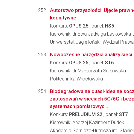
Autorstwo przyszłości. Ujęcie prawne,
kognitywne.
Konkurs:
OPUS 25
, panel:
HS5
Kierownik: dr Ewa Jadwiga Laskowska-L
Uniwersytet Jagielloński, Wydział Prawa 
Nowoczesne narzędzia analizy sieci
Konkurs:
OPUS 25
, panel:
ST6
Kierownik: dr Małgorzata Sulkowska
Politechnika Wrocławska
Biodegradowalne quasi-idealne soc
zastosowań w sieciach 5G/6G i be
systemach pomiarowyc...
Konkurs:
PRELUDIUM 22
, panel:
ST7
Kierownik: Andrzej Kazimierz Dudek
Akademia Górniczo-Hutnicza im. Stanis