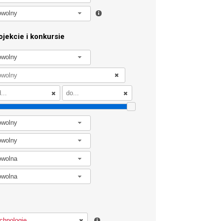
owolny
jekcie i konkursie
owolny
owolny
owolny
owolna
owolna