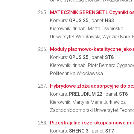
MATECZNIK SERENGETI. Czynniki ostat
Konkurs:
OPUS 25
, panel:
HS3
Kierownik: dr hab. Marta Osypińska
Uniwersytet Wrocławski, Wydział Nauk 
Moduły plazmowo-katalityczne jako n
Konkurs:
OPUS 25
, panel:
ST8
Kierownik: dr hab. Piotr Bernard Cygano
Politechnika Wrocławska
Hybrydowe złoża adsorpcyjne do ocz
Konkurs:
PRELUDIUM 22
, panel:
ST8
Kierownik: Martyna Maria Jurkiewicz
Zachodniopomorski Uniwersytet Technolo
Przestrajalne i szerokopasmowe mik
Konkurs:
SHENG 3
, panel:
ST7