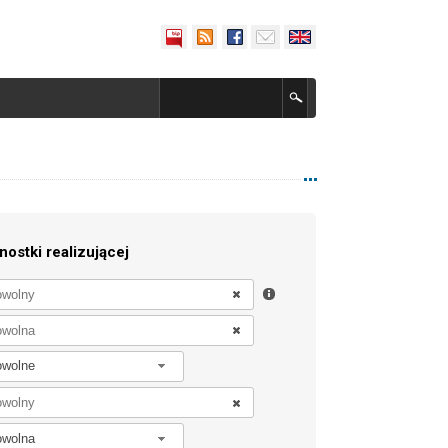
nostki realizującej
owolne
owolna