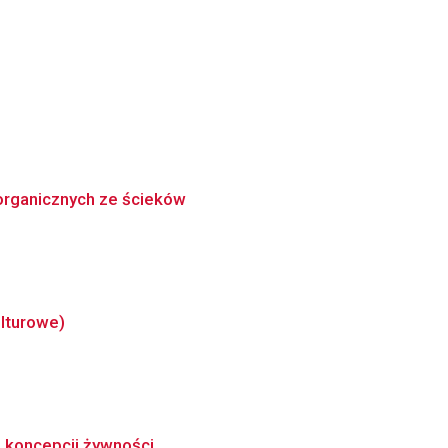
organicznych ze ścieków
ulturowe)
 koncepcji żywności