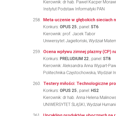
Kierownik: dr hab. Paweł Kacper Moraw
Instytut Podstaw Informatyki PAN
Meta-uczenie w głębokich sieciach
Konkurs:
OPUS 25
, panel:
ST6
Kierownik: prof. Jacek Tabor
Uniwersytet Jagielloński, Wydział Matem
Ocena wpływu zimnej plazmy (CP) n
Konkurs:
PRELUDIUM 22
, panel:
ST8
Kierownik: Aleksandra Anna Wypart-Paw
Politechnika Częstochowska, Wydział In
Testery miłości: Technologiczne prot
Konkurs:
OPUS 25
, panel:
HS2
Kierownik: dr hab. Anna Helena Malinow
UNIWERSYTET ŚLĄSKI, Wydział Humani
Upcykling produktów ubocznych na 