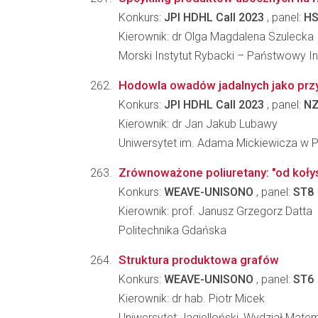
Konkurs:
JPI HDHL Call 2023
, panel:
HS
Kierownik: dr Olga Magdalena Szulecka
Morski Instytut Rybacki – Państwowy I
Hodowla owadów jadalnych jako przy
Konkurs:
JPI HDHL Call 2023
, panel:
N
Kierownik: dr Jan Jakub Lubawy
Uniwersytet im. Adama Mickiewicza w Po
Zrównoważone poliuretany: "od koły
Konkurs:
WEAVE-UNISONO
, panel:
ST8
Kierownik: prof. Janusz Grzegorz Datta
Politechnika Gdańska
Struktura produktowa grafów
Konkurs:
WEAVE-UNISONO
, panel:
ST6
Kierownik: dr hab. Piotr Micek
Uniwersytet Jagielloński, Wydział Matem