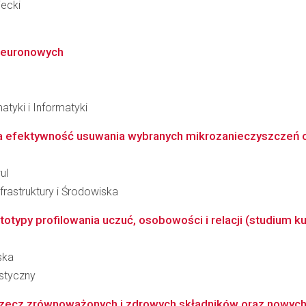
iecki
 neuronowych
atyki i Informatyki
a efektywność usuwania wybranych mikrozanieczyszczeń 
ul
frastruktury i Środowiska
otypy profilowania uczuć, osobowości i relacji (studium k
ska
styczny
rzecz zrównoważonych i zdrowych składników oraz nowych