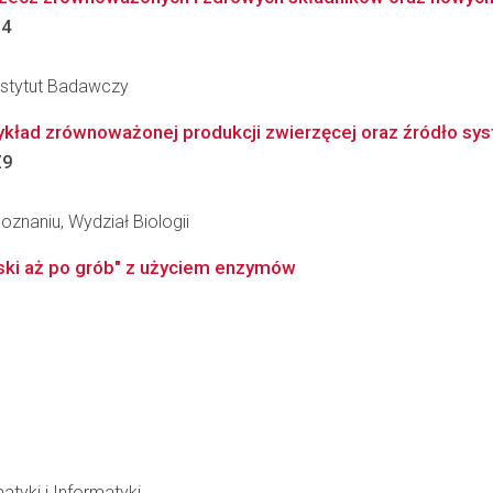
4
nstytut Badawczy
kład zrównoważonej produkcji zwierzęcej oraz źródło sy
Z9
znaniu, Wydział Biologii
ski aż po grób" z użyciem enzymów
atyki i Informatyki