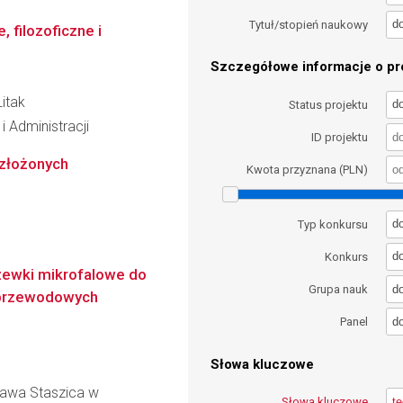
d
Tytuł/stopień naukowy
 filozoficzne i
Szczegółowe informacje o pro
itak
d
Status projektu
i Administracji
ID projektu
 złożonych
Kwota przyznana (PLN)
d
Typ konkursu
d
Konkurs
zewki mikrofalowe do
d
Grupa nauk
zprzewodowych
d
Panel
Słowa kluczowe
ława Staszica w
Słowa kluczowe