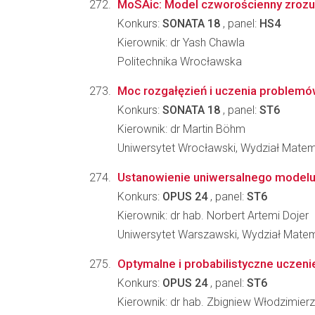
MoSAic: Model czworościenny zrozum
Konkurs:
SONATA 18
, panel:
HS4
Kierownik: dr Yash Chawla
Politechnika Wrocławska
Moc rozgałęzień i uczenia problem
Konkurs:
SONATA 18
, panel:
ST6
Kierownik: dr Martin Böhm
Uniwersytet Wrocławski, Wydział Matema
Ustanowienie uniwersalnego mode
Konkurs:
OPUS 24
, panel:
ST6
Kierownik: dr hab. Norbert Artemi Dojer
Uniwersytet Warszawski, Wydział Matema
Optymalne i probabilistyczne uczen
Konkurs:
OPUS 24
, panel:
ST6
Kierownik: dr hab. Zbigniew Włodzimier