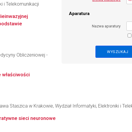
ki i Telekomunikacji
Aparatura
ieinwazyjnej
 podstawie
Nazwa aparatury
dycyny Obliczeniowej -
e właściwości
wa Staszica w Krakowie, Wydział Informatyki, Elektroniki i Tel
ratywne sieci neuronowe