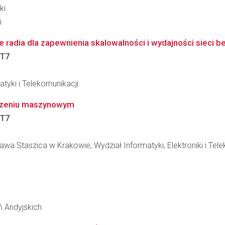
ki
i
yce radia dla zapewnienia skalowalności i wydajności siec
T7
tyki i Telekomunikacji
uczeniu maszynowym
T7
wa Staszica w Krakowie, Wydział Informatyki, Elektroniki i Tel
 Andyjskich