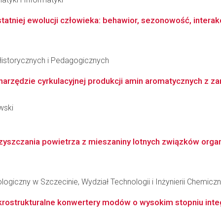
niej ewolucji człowieka: behawior, sezonowość, interakcj
Historycznych i Pedagogicznych
arzędzie cyrkulacyjnej produkcji amin aromatycznych z za
wski
yszczania powietrza z mieszaniny lotnych związków orga
giczny w Szczecinie, Wydział Technologii i Inżynierii Chemiczn
rostrukturalne konwertery modów o wysokim stopniu inte