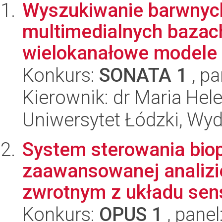
Wyszukiwanie barwnyc
multimedialnych bazac
wielokanałowe modele 
Konkurs:
SONATA 1
, pa
Kierownik: dr Maria Hel
Uniwersytet Łódzki, Wyd
System sterowania biop
zaawansowanej analizie
zwrotnym z układu sens
Konkurs:
OPUS 1
, panel