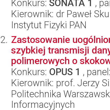
Konkurs:
SONATA 1
, pa
Kierownik: dr Paweł Sku
Instytut Fizyki PAN
Zastosowanie uogólnio
szybkiej transmisji da
polimerowych o skoko
Konkurs:
OPUS 1
, panel
Kierownik: prof. Jerzy S
Politechnika Warszawska
Informacyjnych