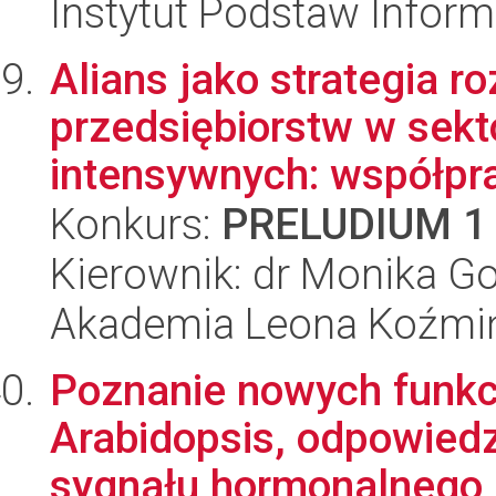
Instytut Podstaw Inform
Alians jako strategia r
przedsiębiorstw w sekt
intensywnych: współprac
Konkurs:
PRELUDIUM 1
Kierownik: dr Monika G
Akademia Leona Koźmi
Poznanie nowych funkc
Arabidopsis, odpowiedz
sygnału hormonalnego z