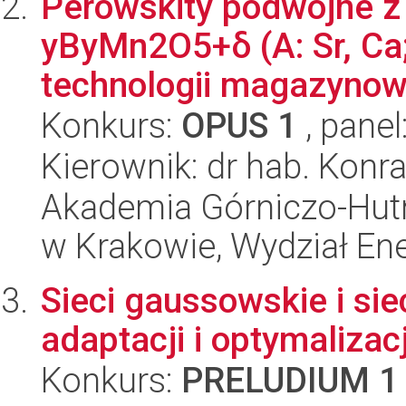
Perowskity podwójne z
yByMn2O5+δ (A: Sr, Ca; 
technologii magazynowan
Konkurs:
OPUS 1
, panel
Kierownik: dr hab. Konr
Akademia Górniczo-Hutn
w Krakowie, Wydział Ener
Sieci gaussowskie i si
adaptacji i optymaliz
Konkurs:
PRELUDIUM 1