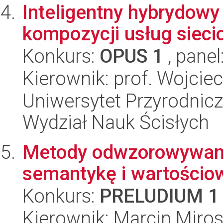
Inteligentny hybrydowy
kompozycji usług siec
Konkurs:
OPUS 1
, panel
Kierownik: prof. Wojcie
Uniwersytet Przyrodnic
Wydział Nauk Ścisłych
Metody odwzorowywania
semantykę i wartościo
Konkurs:
PRELUDIUM 1
Kierownik: Marcin Miros