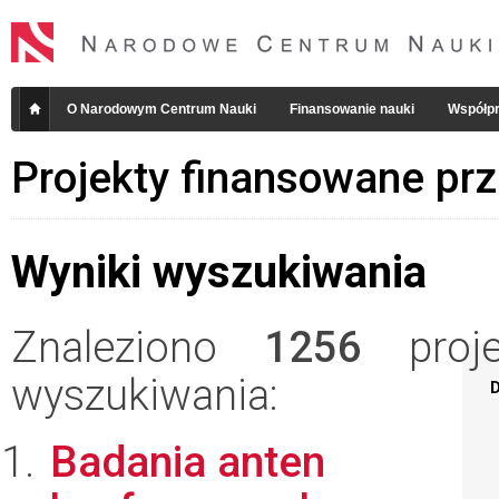
O Narodowym Centrum Nauki
Finansowanie nauki
Współpr
Projekty finansowane pr
Wyniki wyszukiwania
Znaleziono
1256
projek
wyszukiwania:
D
Badania anten