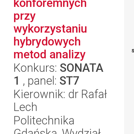
konforemnych
przy
wykorzystaniu
hybrydowych
metod analizy
S
Konkurs:
SONATA
1
, panel:
ST7
Kierownik: dr Rafał
Lech
Politechnika
Gdańska, Wydział