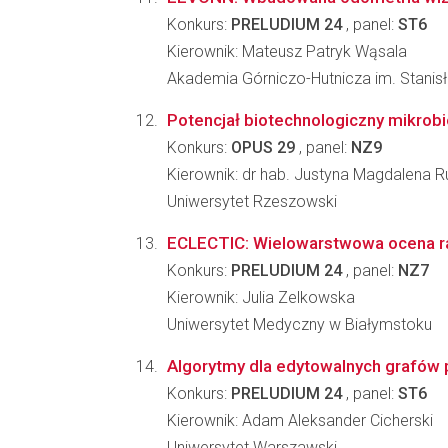
Konkurs:
PRELUDIUM 24
, panel:
ST6
Kierownik: Mateusz Patryk Wąsala
Akademia Górniczo-Hutnicza im. Stanis
Potencjał biotechnologiczny mikrobi
Konkurs:
OPUS 29
, panel:
NZ9
Kierownik: dr hab. Justyna Magdalena R
Uniwersytet Rzeszowski
ECLECTIC: Wielowarstwowa ocena rak
Konkurs:
PRELUDIUM 24
, panel:
NZ7
Kierownik: Julia Zelkowska
Uniwersytet Medyczny w Białymstoku
Algorytmy dla edytowalnych grafó
Konkurs:
PRELUDIUM 24
, panel:
ST6
Kierownik: Adam Aleksander Cicherski
Uniwersytet Warszawski