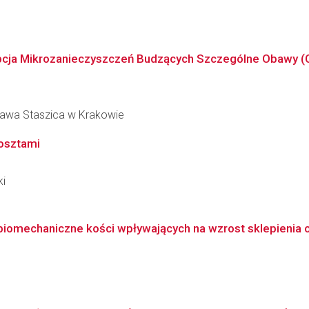
rpcja Mikrozanieczyszczeń Budzących Szczególne Obawy (
ława Staszica w Krakowie
kosztami
ki
iomechaniczne kości wpływających na wzrost sklepienia cza