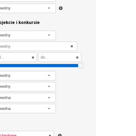
owolny
jekcie i konkursie
owolny
owolny
owolny
owolna
owolna