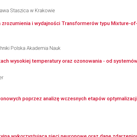
ława Staszica w Krakowie
zrozumienia i wydajności Transformerów typu Mixture-of
hniki Polska Akademia Nauk
nkach wysokiej temperatury oraz ozonowania - od systemó
er
onowych poprzez analizę wczesnych etapów optymalizacji 
na wykorzystująca sieci neuronowe oraz dane zdarzeni