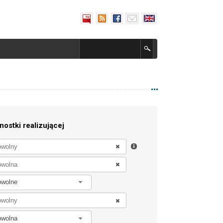
nostki realizującej
owolne
owolna