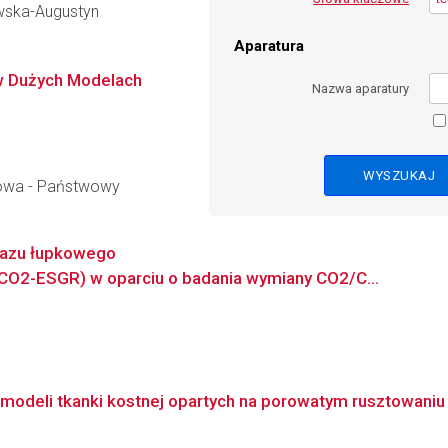
owska-Augustyn
Aparatura
 w Dużych Modelach
Nazwa aparatury
owa - Państwowy
gazu łupkowego
O2-ESGR) w oparciu o badania wymiany CO2/C...
odeli tkanki kostnej opartych na porowatym rusztowaniu i 