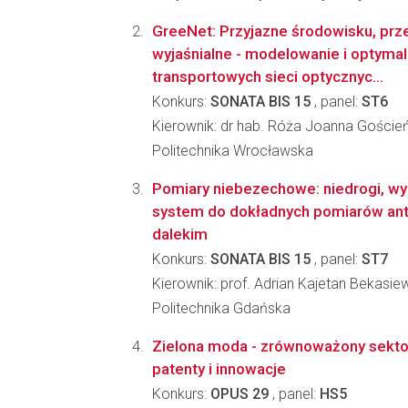
GreeNet: Przyjazne środowisku, prz
wyjaśnialne - modelowanie i optymal
transportowych sieci optycznyc...
Konkurs:
SONATA BIS 15
, panel:
ST6
Kierownik: dr hab. Róża Joanna Goście
Politechnika Wrocławska
Pomiary niebezechowe: niedrogi, wy
system do dokładnych pomiarów ante
dalekim
Konkurs:
SONATA BIS 15
, panel:
ST7
Kierownik: prof. Adrian Kajetan Bekasie
Politechnika Gdańska
Zielona moda - zrównoważony sekt
patenty i innowacje
Konkurs:
OPUS 29
, panel:
HS5