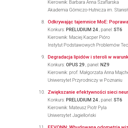
Kierownik: Barbara Anna Szaflarska
Akademia Górniczo-Hutnicza im. Stanis
Odkrywając tajemnice MoE: Poprawa 
Konkurs:
PRELUDIUM 24
, panel:
ST6
Kierownik: Maciej Kacper Pióro
Instytut Podstawowych Problemów Tec
Degradacja lipidów i steroli w waru
Konkurs:
OPUS 29
, panel:
NZ9
Kierownik: prof. Małgorzata Anna Majch
Uniwersytet Przyrodniczy w Poznaniu
Zwiększanie efektywności sieci neur
Konkurs:
PRELUDIUM 24
, panel:
ST6
Kierownik: Mateusz Piotr Pyla
Uniwersytet Jagielloński
EEVONN: Wbudowana odometria wizyj