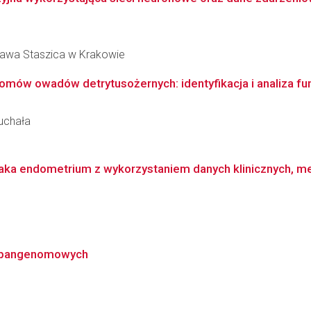
ława Staszica w Krakowie
omów owadów detrytusożernych: identyfikacja i analiza fu
uchała
a endometrium z wykorzystaniem danych klinicznych, meta
w pangenomowych