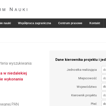
ie nauki
Współpraca zagraniczna
Centrum prasowe
Kontakt
Dane kierownika projektu i jed
teria wyszukiwania:
Jednostka realizująca
 w niedalekiej
Miejscowość
sie wykonania
d
Województwo
Kierownik projektu
d
sowanej PAN
Płeć