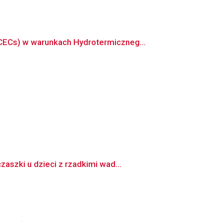
CECs) w warunkach Hydrotermiczneg...
szki u dzieci z rzadkimi wad...