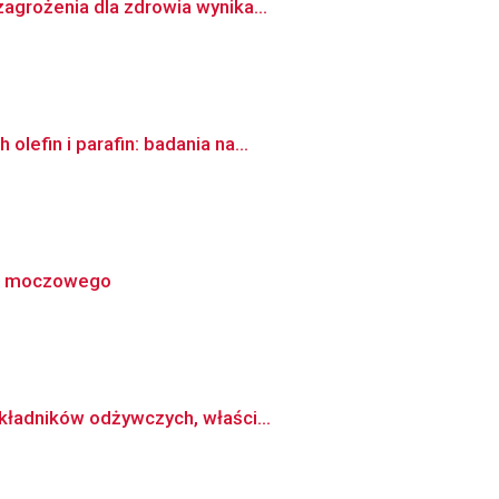
agrożenia dla zdrowia wynika...
efin i parafin: badania na...
za moczowego
kładników odżywczych, właści...