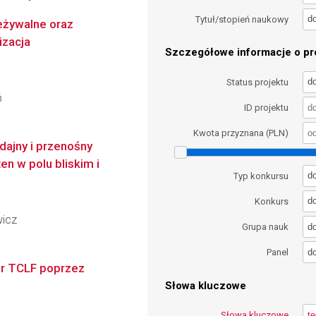
d
Tytuł/stopień naukowy
eżywalne oraz
izacja
Szczegółowe informacje o pro
d
Status projektu
ń
ID projektu
Kwota przyznana (PLN)
dajny i przenośny
n w polu bliskim i
d
Typ konkursu
d
Konkurs
wicz
d
Grupa nauk
d
Panel
or TCLF poprzez
Słowa kluczowe
Słowa kluczowe