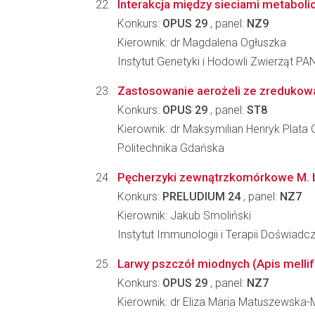
Interakcja między sieciami metaboli
Konkurs:
OPUS 29
, panel:
NZ9
Kierownik: dr Magdalena Ogłuszka
Instytut Genetyki i Hodowli Zwierząt PA
Zastosowanie aerożeli ze zredukowane
Konkurs:
OPUS 29
, panel:
ST8
Kierownik: dr Maksymilian Henryk Plata G
Politechnika Gdańska
Pęcherzyki zewnątrzkomórkowe M. b
Konkurs:
PRELUDIUM 24
, panel:
NZ7
Kierownik: Jakub Smoliński
Instytut Immunologii i Terapii Doświadc
Larwy pszczół miodnych (Apis mellif
Konkurs:
OPUS 29
, panel:
NZ7
Kierownik: dr Eliza Maria Matuszewska