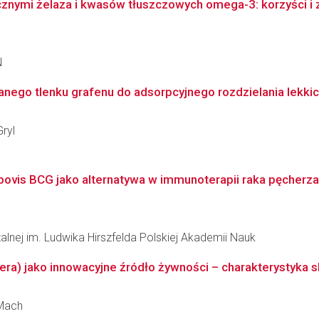
cznymi żelaza i kwasów tłuszczowych omega-3: korzyści i z
N
go tlenku grafenu do adsorpcyjnego rozdzielania lekkich ol
ryl
ovis BCG jako alternatywa w immunoterapii raka pęcher
zalnej im. Ludwika Hirszfelda Polskiej Akademii Nauk
era) jako innowacyjne źródło żywności – charakterystyka s
-Mach