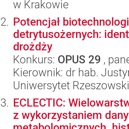
w Krakowie
Potencjał biotechnolo
detrytusożernych: ident
drożdży
Konkurs:
OPUS 29
, pan
Kierownik: dr hab. Jus
Uniwersytet Rzeszowsk
ECLECTIC: Wielowarst
z wykorzystaniem danyc
metabolomicznych, histo