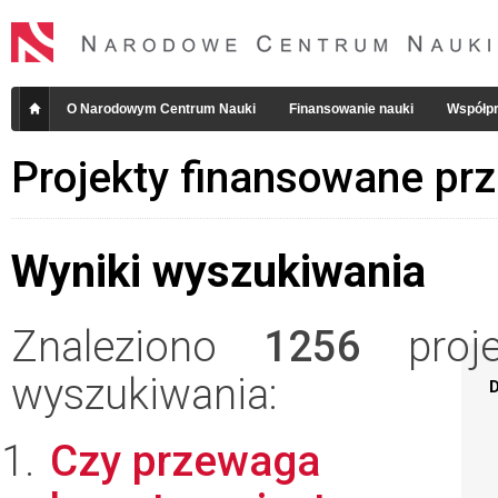
O Narodowym Centrum Nauki
Finansowanie nauki
Współpr
Projekty finansowane pr
Wyniki wyszukiwania
Znaleziono
1256
projek
wyszukiwania:
D
Czy przewaga