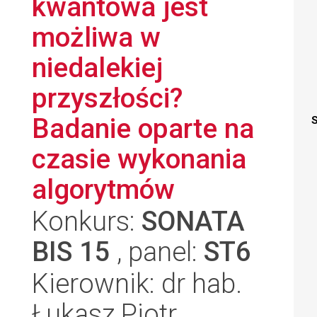
kwantowa jest
możliwa w
niedalekiej
przyszłości?
Badanie oparte na
S
czasie wykonania
algorytmów
Konkurs:
SONATA
BIS 15
, panel:
ST6
Kierownik: dr hab.
Łukasz Piotr