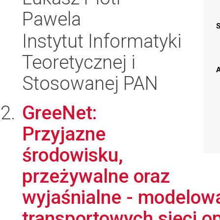
Pawela
Instytut Informatyki
Teoretycznej i
A
Stosowanej PAN
GreeNet:
Przyjazne
środowisku,
przeżywalne oraz
wyjaśnialne - modelowa
transportowych sieci op