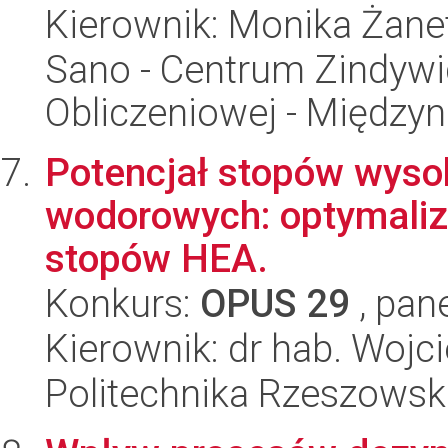
Kierownik: Monika Żanet
Sano - Centrum Zindyw
Obliczeniowej - Międz
Potencjał stopów wysok
wodorowych: optymaliza
stopów HEA.
Konkurs:
OPUS 29
, pan
Kierownik: dr hab. Woj
Politechnika Rzeszowsk