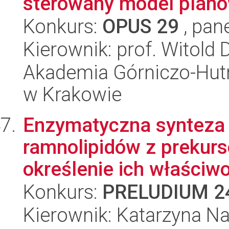
sterowany model planow
Konkurs:
OPUS 29
, pan
Kierownik: prof. Witold 
Akademia Górniczo-Hutn
w Krakowie
Enzymatyczna synteza i
ramnolipidów z prekur
określenie ich właściwo
Konkurs:
PRELUDIUM 2
Kierownik: Katarzyna N