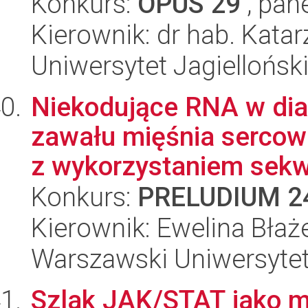
Konkurs:
OPUS 29
, pan
Kierownik: dr hab. Kata
Uniwersytet Jagiellońsk
Niekodujące RNA w dia
zawału mięśnia sercow
z wykorzystaniem sekw
Konkurs:
PRELUDIUM 2
Kierownik: Ewelina Bła
Warszawski Uniwersyte
Szlak JAK/STAT jako m