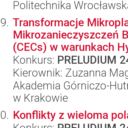
Politechnika Wrocławsk
Transformacje Mikropla
Mikrozanieczyszczeń 
(CECs) w warunkach Hy
Konkurs:
PRELUDIUM 2
Kierownik: Zuzanna Ma
Akademia Górniczo-Hutn
w Krakowie
Konflikty z wieloma po
Konkurs:
PRELUDIUM 2