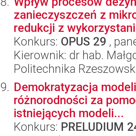
Wpływ procesów dezynf
zanieczyszczeń z mikro
redukcji z wykorzystani
Konkurs:
OPUS 29
, pan
Kierownik: dr hab. Małg
Politechnika Rzeszowsk
Demokratyzacja modeli d
różnorodności za pomoc
istniejących modeli...
Konkurs:
PRELUDIUM 2