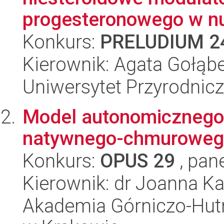
progesteronowego w nu
Konkurs:
PRELUDIUM 2
Kierownik: Agata Gołąb
Uniwersytet Przyrodnic
Model autonomicznego
natywnego-chmuroweg
Konkurs:
OPUS 29
, pan
Kierownik: dr Joanna K
Akademia Górniczo-Hutn