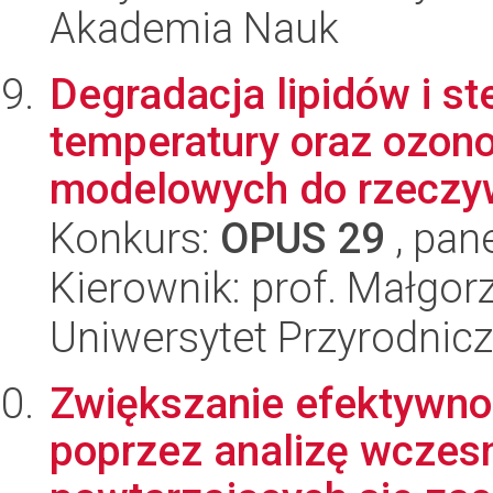
Akademia Nauk
Degradacja lipidów i s
temperatury oraz ozon
modelowych do rzeczywi
Konkurs:
OPUS 29
, pan
Kierownik: prof. Małgor
Uniwersytet Przyrodnic
Zwiększanie efektywno
poprzez analizę wczesn