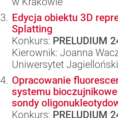
w Krakowie
Edycja obiektu 3D rep
Splatting
Konkurs:
PRELUDIUM 2
Kierownik: Joanna Wac
Uniwersytet Jagiellońsk
Opracowanie fluoresce
systemu bioczujnikowe
sondy oligonukleotydow
Konkurs:
PRELUDIUM 2