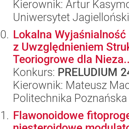
Kierownik: Artur Kasym
Uniwersytet Jagiellońsk
Lokalna Wyjaśnialnoś
z Uwzględnieniem Stru
Teoriogrowe dla Nieza..
Konkurs:
PRELUDIUM 2
Kierownik: Mateusz Mac
Politechnika Poznańska
Flawonoidowe fitoprog
niesteroidowe modulato