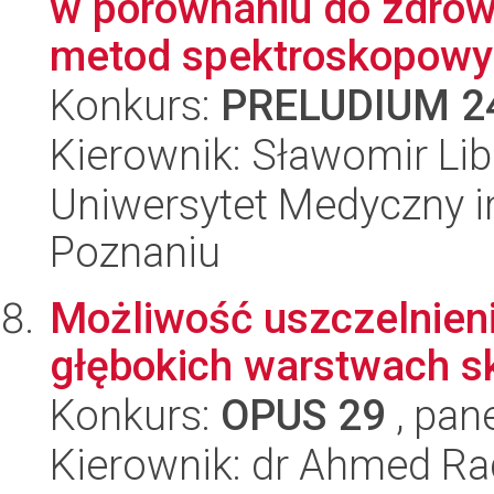
w porównaniu do zdrow
metod spektroskopowyc
Konkurs:
PRELUDIUM 2
Kierownik: Sławomir Lib
Uniwersytet Medyczny i
Poznaniu
Możliwość uszczelnie
głębokich warstwach s
Konkurs:
OPUS 29
, pan
Kierownik: dr Ahmed R