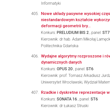
Informatyki
Nowe układy pasywne wysokiej częst
niestandardowym kształcie wykorzys
deformacji geometrii bry...
Konkurs:
PRELUDIUM BIS 2
, panel:
ST7
Kierownik: dr hab. Adam Mikołaj Lamęck
Politechnika Gdańska
Wydajne algorytmy rozproszone i rów
dynamicznych danych
Konkurs:
OPUS 20
, panel:
ST6
Kierownik: prof. Tomasz Arkadiusz Jurdz
Uniwersytet Wrocławski, Wydział Matema
Rzadkie i dyskretne reprezentacje w
Konkurs:
SONATA 16
, panel:
ST6
Kierownik: dr Łukasz Struski