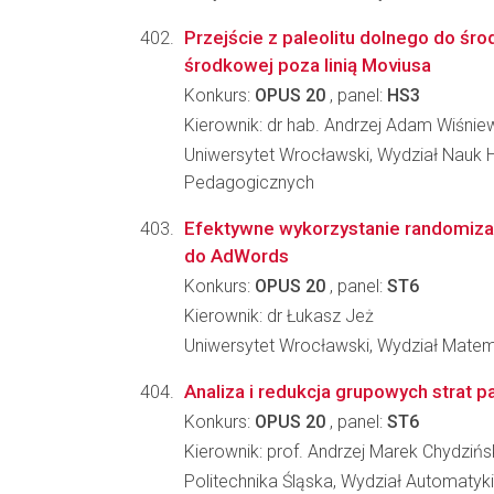
Przejście z paleolitu dolnego do ś
środkowej poza linią Moviusa
Konkurs:
OPUS 20
, panel:
HS3
Kierownik: dr hab. Andrzej Adam Wiśnie
Uniwersytet Wrocławski, Wydział Nauk H
Pedagogicznych
Efektywne wykorzystanie randomizac
do AdWords
Konkurs:
OPUS 20
, panel:
ST6
Kierownik: dr Łukasz Jeż
Uniwersytet Wrocławski, Wydział Matema
Analiza i redukcja grupowych strat p
Konkurs:
OPUS 20
, panel:
ST6
Kierownik: prof. Andrzej Marek Chydzińs
Politechnika Śląska, Wydział Automatyki, 