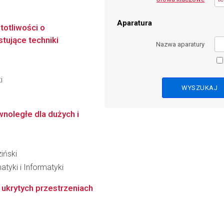
Aparatura
otliwości o
tujące techniki
Nazwa aparatury
i
noległe dla dużych i
iński
tyki i Informatyki
 ukrytych przestrzeniach