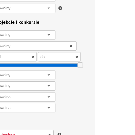
owolny
jekcie i konkursie
owolny
owolny
owolny
owolna
owolna