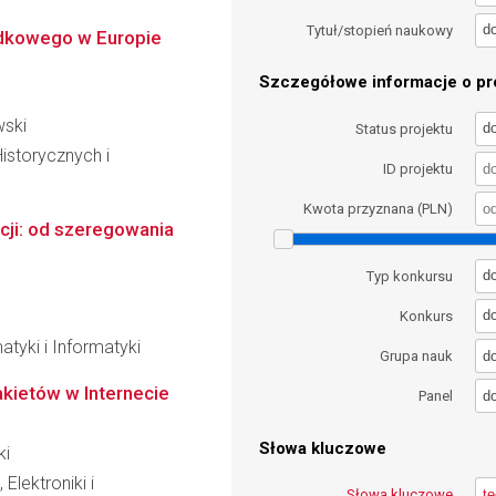
d
Tytuł/stopień naukowy
rodkowego w Europie
Szczegółowe informacje o pro
wski
d
Status projektu
istorycznych i
ID projektu
Kwota przyznana (PLN)
ji: od szeregowania
d
Typ konkursu
d
Konkurs
tyki i Informatyki
d
Grupa nauk
akietów w Internecie
d
Panel
Słowa kluczowe
ki
Elektroniki i
Słowa kluczowe