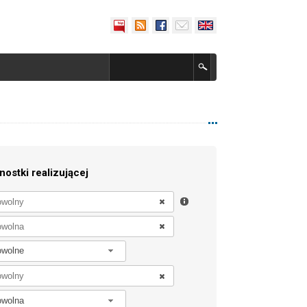
nostki realizującej
owolne
owolna