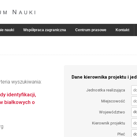
ie nauki
Współpraca zagraniczna
Centrum prasowe
Kontakt
Dane kierownika projektu i jed
teria wyszukiwania:
Jednostka realizująca
y identyfikacji,
Miejscowość
ów białkowych o
d
Województwo
Kierownik projektu
rg
d
Płeć