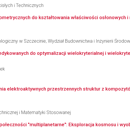
słych i Technicznych
ometrycznych do kształtowania właściwości osłonowych i 
ogiczny w Szczecinie, Wydział Budownictwa i Inżynierii Środow
owanych do optymalizacji wielokryterialnej i wielokryteria
zek
a elektroaktywnych przestrzennych struktur z kompozytó
echnicznej i Matematyki Stosowanej
ołeczności "multiplanetarne": Eksploracja kosmosu i wyobr