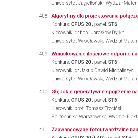
Uniwersytet Jagielloński, Wydział Matem
Algorytmy dla projektowania połąc
Konkurs:
OPUS 20
, panel:
ST6
Kierownik: dr hab. Jarosław Byrka
Uniwersytet Wrocławski, Wydział Matema
Wnioskowanie ilościowe odporne na
Konkurs:
OPUS 20
, panel:
ST6
Kierownik: dr Jakub Dawid Michaliszyn
Uniwersytet Wrocławski, Wydział Matema
Głębokie generatywne spojrzenie na
Konkurs:
OPUS 20
, panel:
ST6
Kierownik: prof. Tomasz Trzciński
Politechnika Warszawska, Wydział Elektr
Zaawansowane fotoutwardzalne nan
Konkurs:
OPUS 20 (LAP)
, panel:
ST5