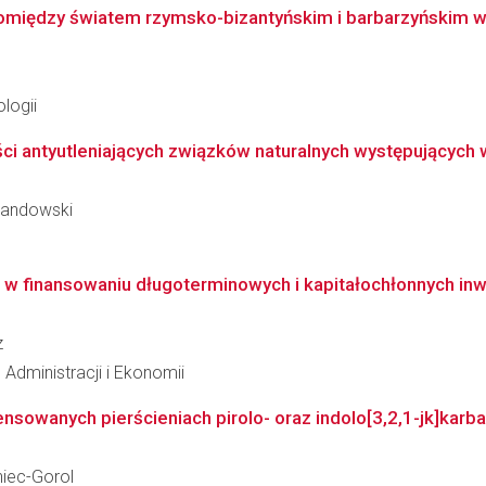
omiędzy światem rzymsko-bizantyńskim i barbarzyńskim w ś
logii
ci antyutleniających związków naturalnych występujących
ewandowski
 w finansowaniu długoterminowych i kapitałochłonnych inw
z
Administracji i Ekonomii
nsowanych pierścieniach pirolo- oraz indolo[3,2,1-jk]karba
niec-Gorol