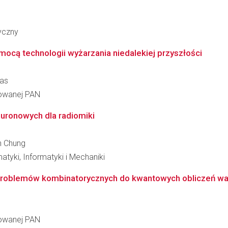
ryczny
ocą technologii wyżarzania niedalekiej przyszłości
das
sowanej PAN
euronowych dla radiomiki
n Chung
tyki, Informatyki i Mechaniki
roblemów kombinatorycznych do kwantowych obliczeń war
sowanej PAN