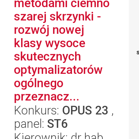
metodami ciemno
szarej skrzynki -
rozwój nowej
klasy wysoce
skutecznych
S
optymalizatorów
ogólnego
przeznacz...
Konkurs:
OPUS 23
,
panel:
ST6
Kierownik: dr hab.