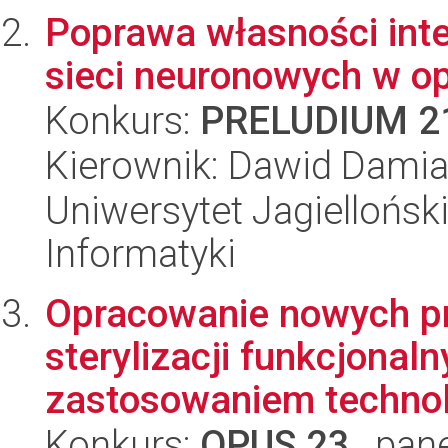
Poprawa własności inte
sieci neuronowych w op
Konkurs:
PRELUDIUM 2
Kierownik: Dawid Dami
Uniwersytet Jagiellońsk
Informatyki
Opracowanie nowych p
sterylizacji funkcjonal
zastosowaniem technolo
Konkurs:
OPUS 23
, pan