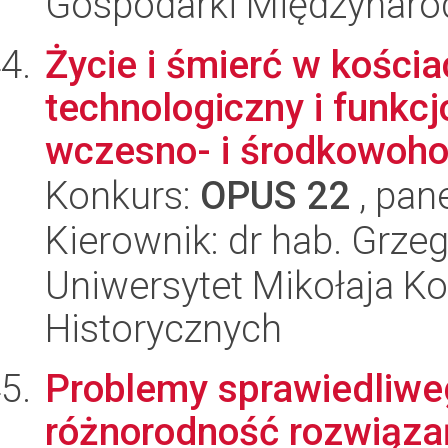
Gospodarki Międzynaro
Życie i śmierć w kości
technologiczny i funkc
wczesno- i środkowohol
Konkurs:
OPUS 22
, pan
Kierownik: dr hab. Grze
Uniwersytet Mikołaja Ko
Historycznych
Problemy sprawiedliwe
różnorodność rozwiąza