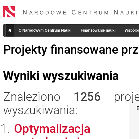
O Narodowym Centrum Nauki
Finansowanie nauki
Współpr
Projekty finansowane pr
Wyniki wyszukiwania
Znaleziono
1256
projek
wyszukiwania:
D
Optymalizacja