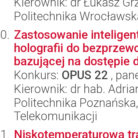
Kierownik: dr Łukasz G
Politechnika Wrocławsk
Zastosowanie inteligen
holografii do bezprzew
bazującej na dostępie d
Konkurs:
OPUS 22
, pan
Kierownik: dr hab. Adria
Politechnika Poznańska,
Telekomunikacji
Niskotemperaturowa t