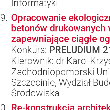
Informatyki
Opracowanie ekologicz
betonów drukowanych w
zapewniające ciągłe ogr
Konkurs:
PRELUDIUM 2
Kierownik: dr Karol Krz
Zachodniopomorski Uni
Szczecinie, Wydział Budo
Środowiska
Re-konstrukcja archite