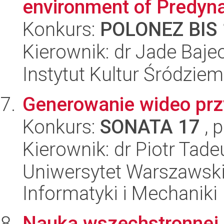
environment of Predyna
Konkurs:
POLONEZ BIS 
Kierownik: dr Jade Baje
Instytut Kultur Śródzie
Generowanie wideo prz
Konkurs:
SONATA 17
, 
Kierownik: dr Piotr Tadeu
Uniwersytet Warszawski
Informatyki i Mechaniki
Nauka wszechstronnej 