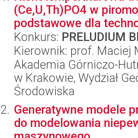
(Ce,U,Th)PO4 w piromo
podstawowe dla technolo
Konkurs:
PRELUDIUM BI
Kierownik: prof. Maciej
Akademia Górniczo-Hutn
w Krakowie, Wydział Geol
Środowiska
Generatywne modele p
do modelowania niepew
maszynowego