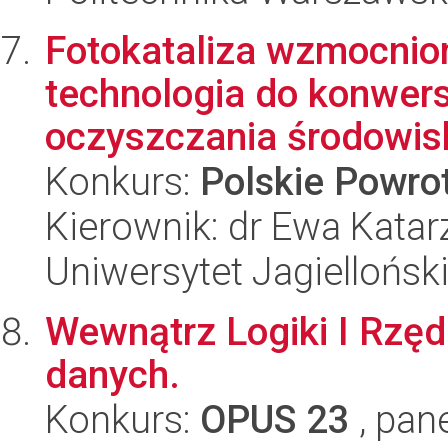
Fotokataliza wzmocnio
technologia do konwersj
oczyszczania środowis
Konkurs:
Polskie Powr
Kierownik: dr Ewa Kata
Uniwersytet Jagiellońsk
Wewnątrz Logiki I Rzędu
danych.
Konkurs:
OPUS 23
, pan