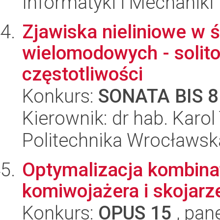
Informatyki i Mechaniki
Zjawiska nieliniowe w 
wielomodowych - solit
częstotliwości
Konkurs:
SONATA BIS 8
Kierownik: dr hab. Karo
Politechnika Wrocławsk
Optymalizacja kombina
komiwojażera i skojarz
Konkurs:
OPUS 15
, pan