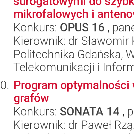
surogatowymi do szybki
mikrofalowych i anten
Konkurs:
OPUS 16
, pan
Kierownik: dr Sławomir 
Politechnika Gdańska, Wy
Telekomunikacji i Infor
Program optymalności
grafów
Konkurs:
SONATA 14
, 
Kierownik: dr Paweł Rz