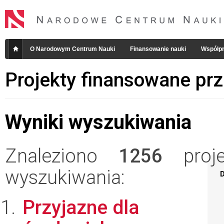
O Narodowym Centrum Nauki
Finansowanie nauki
Współpr
Projekty finansowane pr
Wyniki wyszukiwania
Znaleziono
1256
projek
wyszukiwania:
D
Przyjazne dla