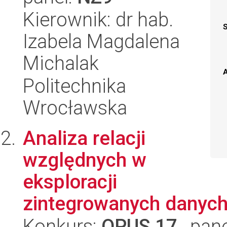
Kierownik: dr hab.
Izabela Magdalena
Michalak
A
Politechnika
Wrocławska
Analiza relacji
względnych w
eksploracji
zintegrowanych danyc
Konkurs:
OPUS 17
, pan