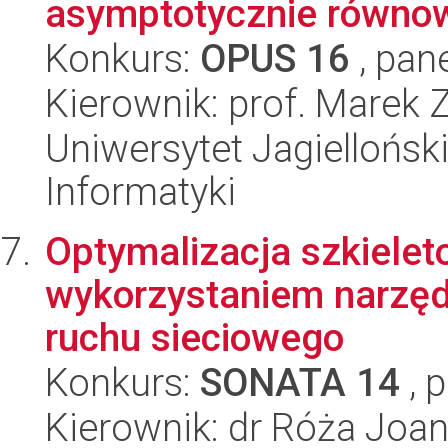
asymptotycznie równo
Konkurs:
OPUS 16
, pan
Kierownik: prof. Marek 
Uniwersytet Jagiellońsk
Informatyki
Optymalizacja szkielet
wykorzystaniem narzędz
ruchu sieciowego
Konkurs:
SONATA 14
, 
Kierownik: dr Róża Joa