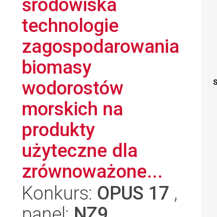
środowiska
technologie
zagospodarowania
biomasy
wodorostów
S
morskich na
produkty
użyteczne dla
zrównoważone...
Konkurs:
OPUS 17
,
panel:
NZ9