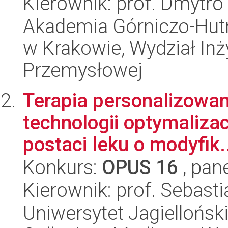
Kierownik: prof. Dmytro
Akademia Górniczo-Hutn
w Krakowie, Wydział Inży
Przemysłowej
Terapia personalizowana
technologii optymaliza
postaci leku o modyfik.
Konkurs:
OPUS 16
, pan
Kierownik: prof. Sebasti
Uniwersytet Jagiellońsk