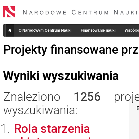
O Narodowym Centrum Nauki
Finansowanie nauki
Współpr
Projekty finansowane pr
Wyniki wyszukiwania
Znaleziono
1256
projek
wyszukiwania:
D
Rola starzenia