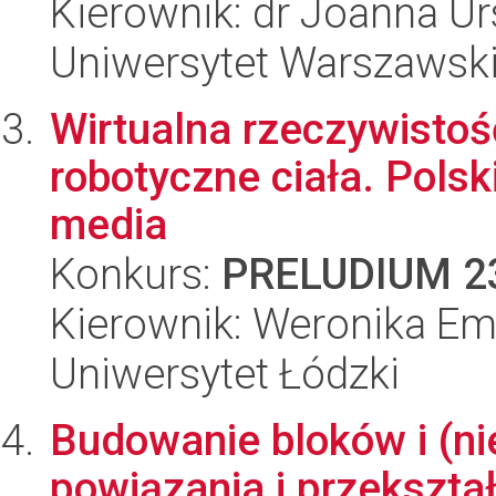
Kierownik: dr Joanna U
Uniwersytet Warszawsk
Wirtualna rzeczywistość
robotyczne ciała. Polsk
media
Konkurs:
PRELUDIUM 2
Kierownik: Weronika Emi
Uniwersytet Łódzki
Budowanie bloków i (ni
powiązania i przekszta