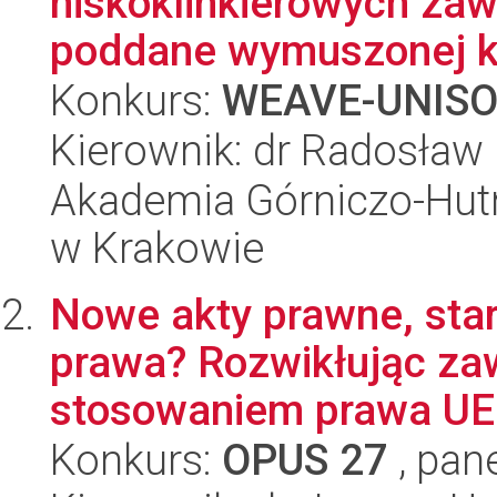
niskoklinkierowych za
poddane wymuszonej ka
Konkurs:
WEAVE-UNIS
Kierownik: dr Radosław
Akademia Górniczo-Hutn
w Krakowie
Nowe akty prawne, sta
prawa? Rozwikłując zaw
stosowaniem prawa UE 
Konkurs:
OPUS 27
, pan