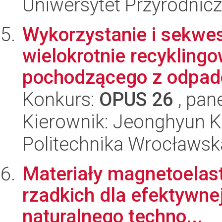
Uniwersytet Przyrodnic
Wykorzystanie i sekwes
wielokrotnie recykling
pochodzącego z odpad
Konkurs:
OPUS 26
, pan
Kierownik: Jeonghyun 
Politechnika Wrocławsk
Materiały magnetoelas
rzadkich dla efektywnej
naturalnego techno...