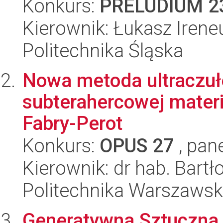
Konkurs:
PRELUDIUM 2
Kierownik: Łukasz Irene
Politechnika Śląska
Nowa metoda ultraczułe
subterahercowej mater
Fabry-Perot
Konkurs:
OPUS 27
, pan
Kierownik: dr hab. Bart
Politechnika Warszaws
Generatywna Sztuczna 