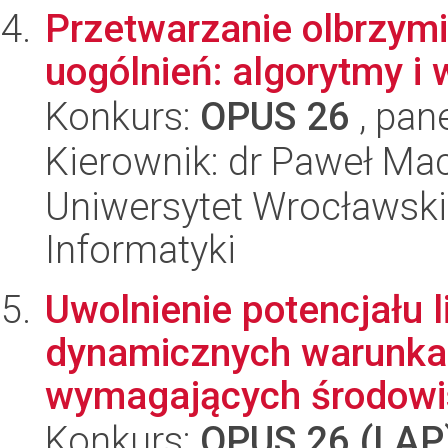
Przetwarzanie olbrzymi
uogólnień: algorytmy i
Konkurs:
OPUS 26
, pan
Kierownik: dr Paweł Ma
Uniwersytet Wrocławski
Informatyki
Uwolnienie potencjału li
dynamicznych warunka
wymagających środowis
Konkurs:
OPUS 26 (LAP