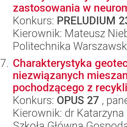
zastosowania w neuromo
Konkurs:
PRELUDIUM 2
Kierownik: Mateusz Nie
Politechnika Warszaws
Charakterystyka geote
niezwiązanych miesza
pochodzącego z recyklin
Konkurs:
OPUS 27
, pan
Kierownik: dr Katarzyna
Szkoła Główna Gospoda