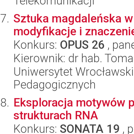
Telekomunikacji
Sztuka magdaleńska w 
modyfikacje i znaczeni
Konkurs:
OPUS 26
, pan
Kierownik: dr hab. Tom
Uniwersytet Wrocławski,
Pedagogicznych
Eksploracja motywów pę
strukturach RNA
Konkurs:
SONATA 19
, 