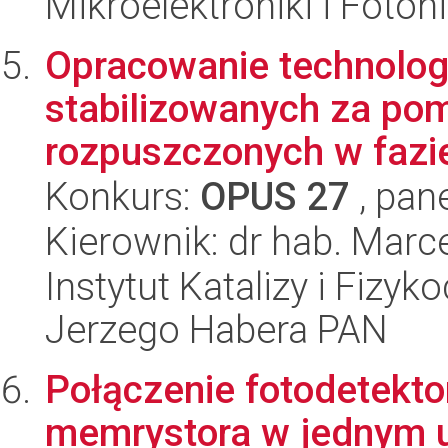
Mikroelektroniki i Fotoni
Opracowanie technologi
stabilizowanych za po
rozpuszczonych w fazie 
Konkurs:
OPUS 27
, pan
Kierownik: dr hab. Marc
Instytut Katalizy i Fizy
Jerzego Habera PAN
Połączenie fotodetekto
memrystora w jednym u