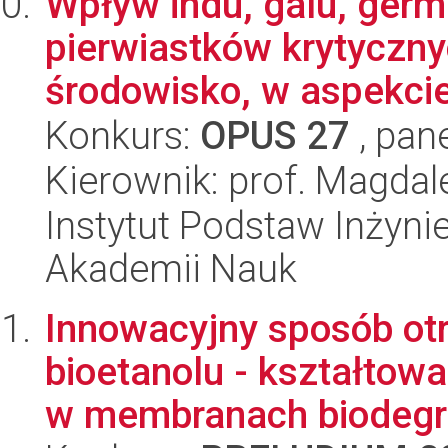
Wpływ indu, galu, germ
pierwiastków krytyczny
środowisko, w aspekcie 
Konkurs:
OPUS 27
, pan
Kierownik: prof. Magda
Instytut Podstaw Inżynie
Akademii Nauk
Innowacyjny sposób ot
bioetanolu - kształto
w membranach biodegr