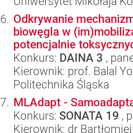
Uniwersytet Mikołaja K
Odkrywanie mechanizm
biowęgla w (im)mobiliza
potencjalnie toksycznyc
Konkurs:
DAINA 3
, pane
Kierownik: prof. Balal Y
Politechnika Śląska
MLAdapt - Samoadapta
Konkurs:
SONATA 19
, 
Kierownik: dr Bartłomie