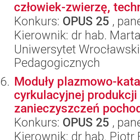
człowiek-zwierzę, techn
Konkurs:
OPUS 25
, pan
Kierownik: dr hab. Mart
Uniwersytet Wrocławski,
Pedagogicznych
Moduły plazmowo-katal
cyrkulacyjnej produkcj
zanieczyszczeń pochodz
Konkurs:
OPUS 25
, pan
Kierownik: dr hab. Piot