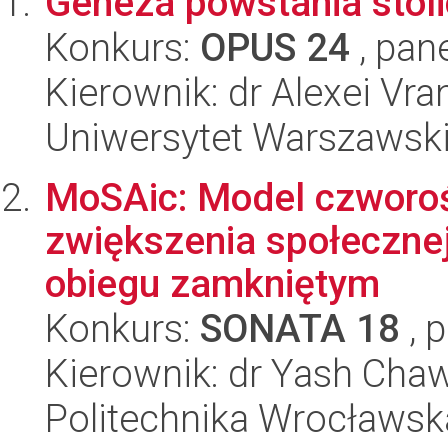
Geneza powstania stoli
Konkurs:
OPUS 24
, pan
Kierownik: dr Alexei Vra
Uniwersytet Warszawski
MoSAic: Model czworoś
zwiększenia społecznej
obiegu zamkniętym
Konkurs:
SONATA 18
, 
Kierownik: dr Yash Cha
Politechnika Wrocławsk