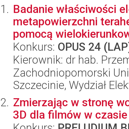
Badanie właściwości e
metapowierzchni terah
pomocą wielokierunkowe
Konkurs:
OPUS 24 (LAP
Kierownik: dr hab. Prz
Zachodniopomorski Uni
Szczecinie, Wydział Ele
Zmierzając w stronę wo
3D dla filmów w czasi
Konkurs:
PRELUDIUM BI