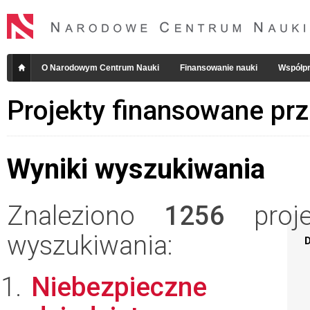
O Narodowym Centrum Nauki
Finansowanie nauki
Współpr
Projekty finansowane pr
Wyniki wyszukiwania
Znaleziono
1256
projek
wyszukiwania:
D
Niebezpieczne