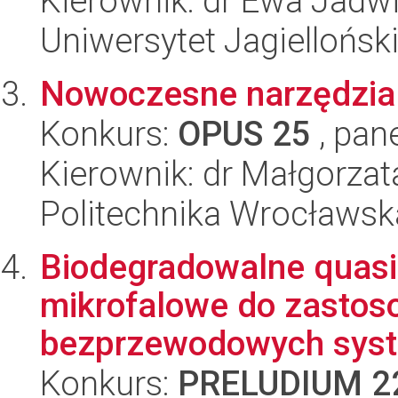
Kierownik: dr Ewa Jadw
Uniwersytet Jagielloński
Nowoczesne narzędzia a
Konkurs:
OPUS 25
, pan
Kierownik: dr Małgorza
Politechnika Wrocławsk
Biodegradowalne quasi
mikrofalowe do zastos
bezprzewodowych syst
Konkurs:
PRELUDIUM 2