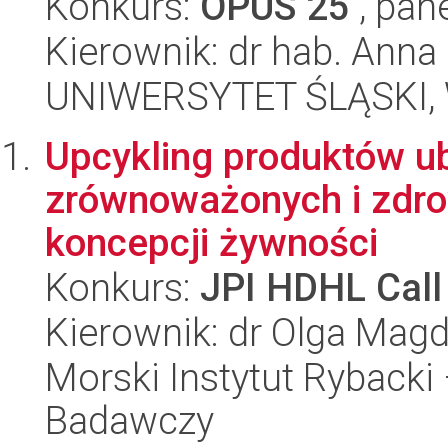
Konkurs:
OPUS 25
, pan
Kierownik: dr hab. Ann
UNIWERSYTET ŚLĄSKI, 
Upcykling produktów u
zrównoważonych i zdro
koncepcji żywności
Konkurs:
JPI HDHL Call
Kierownik: dr Olga Mag
Morski Instytut Rybacki
Badawczy