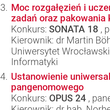
Moc rozgałęzień i ucz
zadań oraz pakowania 
Konkurs:
SONATA 18
, 
Kierownik: dr Martin B
Uniwersytet Wrocławski
Informatyki
Ustanowienie uniwersa
pangenomowego
Konkurs:
OPUS 24
, pan
Kierownik: dr hab. Norb