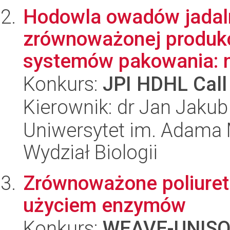
Hodowla owadów jadaln
zrównoważonej produkcj
systemów pakowania: n
Konkurs:
JPI HDHL Call
Kierownik: dr Jan Jaku
Uniwersytet im. Adama 
Wydział Biologii
Zrównoważone poliureta
użyciem enzymów
Konkurs:
WEAVE-UNIS