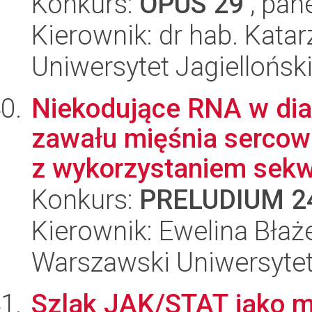
Konkurs:
OPUS 29
, pan
Kierownik: dr hab. Kata
Uniwersytet Jagiellońsk
Niekodujące RNA w dia
zawału mięśnia sercow
z wykorzystaniem sekw
Konkurs:
PRELUDIUM 2
Kierownik: Ewelina Bła
Warszawski Uniwersyte
Szlak JAK/STAT jako m