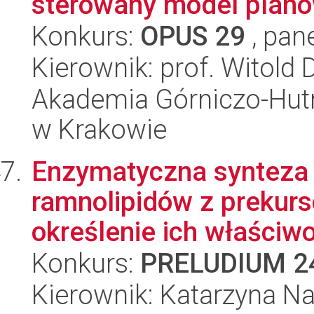
sterowany model planow
Konkurs:
OPUS 29
, pan
Kierownik: prof. Witold 
Akademia Górniczo-Hutn
w Krakowie
Enzymatyczna synteza i
ramnolipidów z prekur
określenie ich właściwo
Konkurs:
PRELUDIUM 2
Kierownik: Katarzyna N