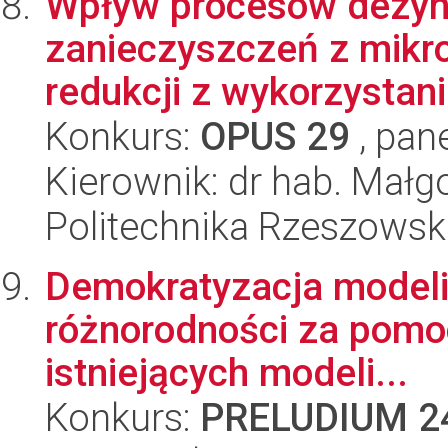
Wpływ procesów dezynf
zanieczyszczeń z mikro
redukcji z wykorzystani
Konkurs:
OPUS 29
, pan
Kierownik: dr hab. Małg
Politechnika Rzeszowsk
Demokratyzacja modeli d
różnorodności za pomoc
istniejących modeli...
Konkurs:
PRELUDIUM 2