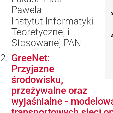
Pawela
Instytut Informatyki
Teoretycznej i
A
Stosowanej PAN
GreeNet:
Przyjazne
środowisku,
przeżywalne oraz
wyjaśnialne - modelowa
transportowych sieci op