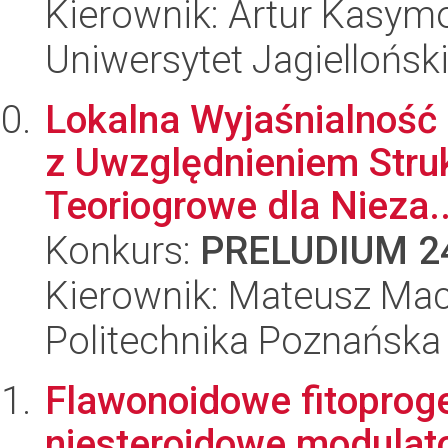
Kierownik: Artur Kasym
Uniwersytet Jagiellońsk
Lokalna Wyjaśnialnoś
z Uwzględnieniem Stru
Teoriogrowe dla Nieza..
Konkurs:
PRELUDIUM 2
Kierownik: Mateusz Mac
Politechnika Poznańska
Flawonoidowe fitoprog
niesteroidowe modulato