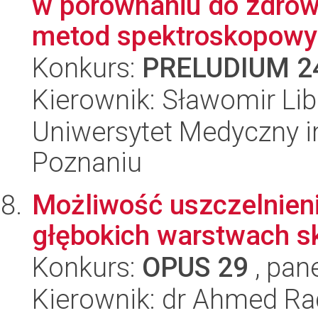
w porównaniu do zdrow
metod spektroskopowyc
Konkurs:
PRELUDIUM 2
Kierownik: Sławomir Lib
Uniwersytet Medyczny i
Poznaniu
Możliwość uszczelnie
głębokich warstwach s
Konkurs:
OPUS 29
, pan
Kierownik: dr Ahmed R