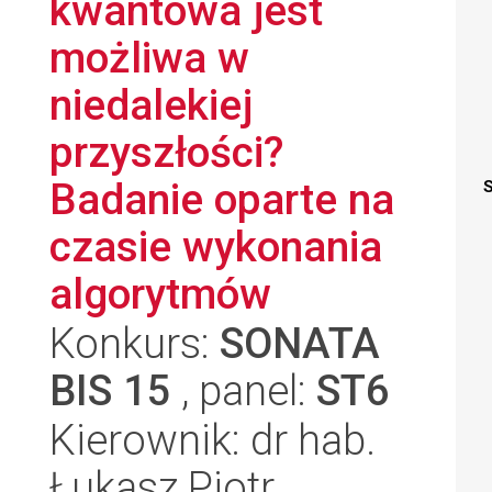
kwantowa jest
możliwa w
niedalekiej
przyszłości?
Badanie oparte na
S
czasie wykonania
algorytmów
Konkurs:
SONATA
BIS 15
, panel:
ST6
Kierownik: dr hab.
Łukasz Piotr