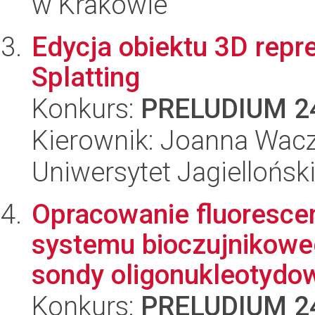
w Krakowie
Edycja obiektu 3D rep
Splatting
Konkurs:
PRELUDIUM 2
Kierownik: Joanna Wac
Uniwersytet Jagiellońsk
Opracowanie fluoresce
systemu bioczujnikowe
sondy oligonukleotydow
Konkurs:
PRELUDIUM 2