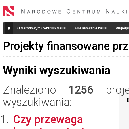
O Narodowym Centrum Nauki
Finansowanie nauki
Współpr
Projekty finansowane pr
Wyniki wyszukiwania
Znaleziono
1256
projek
wyszukiwania:
D
Czy przewaga