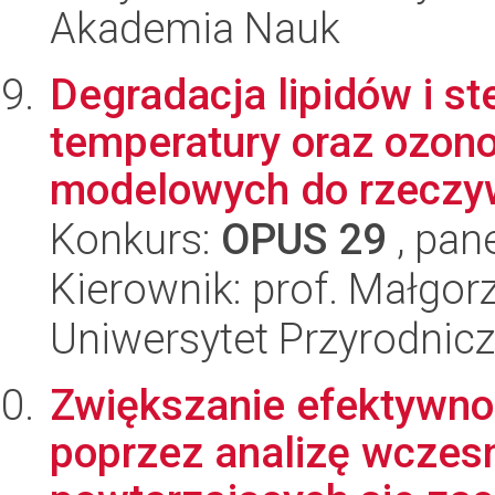
Akademia Nauk
Degradacja lipidów i s
temperatury oraz ozon
modelowych do rzeczywi
Konkurs:
OPUS 29
, pan
Kierownik: prof. Małgor
Uniwersytet Przyrodnic
Zwiększanie efektywno
poprzez analizę wczesn