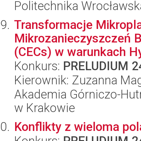
Politechnika Wrocławsk
Transformacje Mikropla
Mikrozanieczyszczeń 
(CECs) w warunkach Hy
Konkurs:
PRELUDIUM 2
Kierownik: Zuzanna Ma
Akademia Górniczo-Hutn
w Krakowie
Konflikty z wieloma po
Konkurs:
PRELUDIUM 2