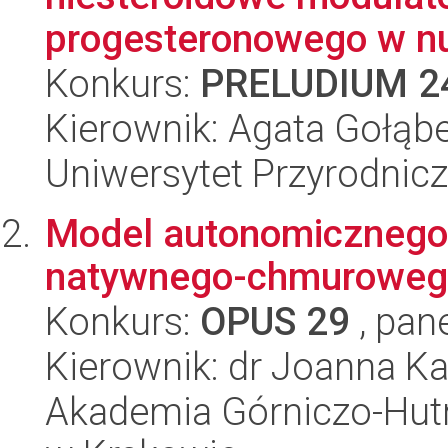
progesteronowego w nu
Konkurs:
PRELUDIUM 2
Kierownik: Agata Gołąb
Uniwersytet Przyrodnic
Model autonomicznego
natywnego-chmuroweg
Konkurs:
OPUS 29
, pan
Kierownik: dr Joanna K
Akademia Górniczo-Hutn