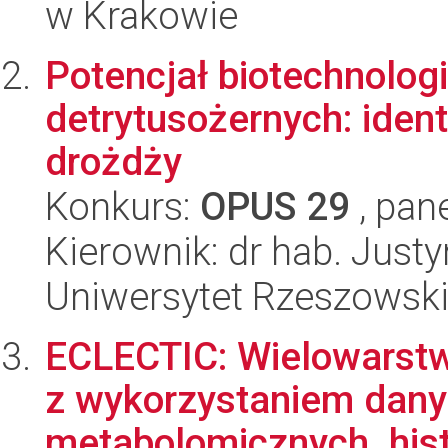
w Krakowie
Potencjał biotechnolo
detrytusożernych: ident
drożdży
Konkurs:
OPUS 29
, pan
Kierownik: dr hab. Jus
Uniwersytet Rzeszowsk
ECLECTIC: Wielowarst
z wykorzystaniem danyc
metabolomicznych, histo