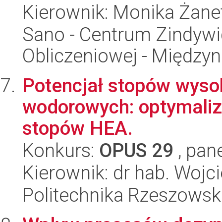
Kierownik: Monika Żanet
Sano - Centrum Zindyw
Obliczeniowej - Międz
Potencjał stopów wysok
wodorowych: optymaliza
stopów HEA.
Konkurs:
OPUS 29
, pan
Kierownik: dr hab. Woj
Politechnika Rzeszowsk