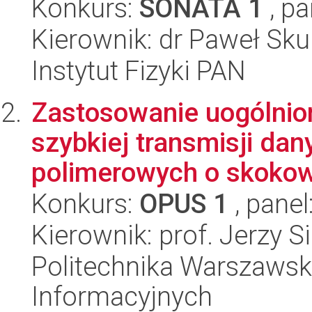
Konkurs:
SONATA 1
, pa
Kierownik: dr Paweł Sku
Instytut Fizyki PAN
Zastosowanie uogólnio
szybkiej transmisji da
polimerowych o skoko
Konkurs:
OPUS 1
, panel
Kierownik: prof. Jerzy S
Politechnika Warszawska
Informacyjnych