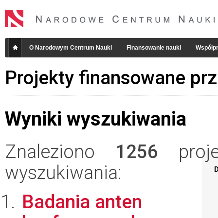
O Narodowym Centrum Nauki
Finansowanie nauki
Współpr
Projekty finansowane pr
Wyniki wyszukiwania
Znaleziono
1256
projek
wyszukiwania:
D
Badania anten