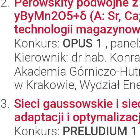
Perowskity podwójne z
yByMn2O5+δ (A: Sr, Ca; 
technologii magazynowan
Konkurs:
OPUS 1
, panel
Kierownik: dr hab. Konr
Akademia Górniczo-Hutn
w Krakowie, Wydział Ener
Sieci gaussowskie i si
adaptacji i optymaliz
Konkurs:
PRELUDIUM 1