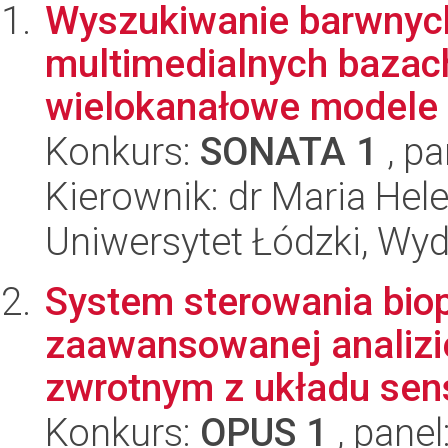
Wyszukiwanie barwnyc
multimedialnych bazac
wielokanałowe modele 
Konkurs:
SONATA 1
, pa
Kierownik: dr Maria Hel
Uniwersytet Łódzki, Wyd
System sterowania biop
zaawansowanej analizie
zwrotnym z układu sens
Konkurs:
OPUS 1
, panel