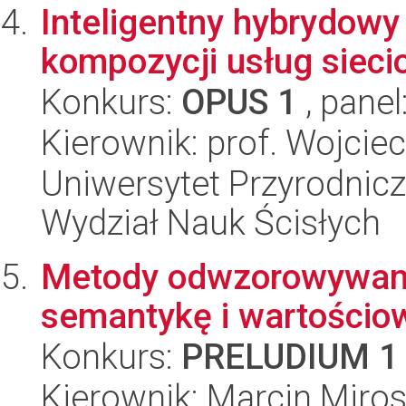
Inteligentny hybrydowy
kompozycji usług siec
Konkurs:
OPUS 1
, panel
Kierownik: prof. Wojcie
Uniwersytet Przyrodnic
Wydział Nauk Ścisłych
Metody odwzorowywania
semantykę i wartościo
Konkurs:
PRELUDIUM 1
Kierownik: Marcin Miros