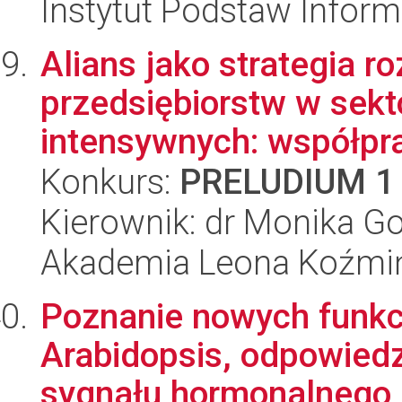
Instytut Podstaw Inform
Alians jako strategia r
przedsiębiorstw w sekt
intensywnych: współprac
Konkurs:
PRELUDIUM 1
Kierownik: dr Monika G
Akademia Leona Koźmi
Poznanie nowych funkc
Arabidopsis, odpowiedz
sygnału hormonalnego z