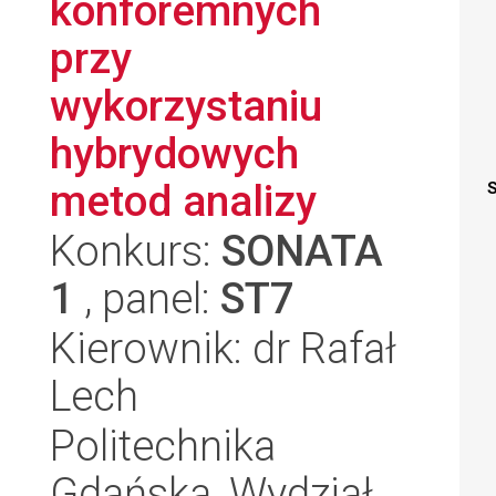
konforemnych
przy
wykorzystaniu
hybrydowych
metod analizy
S
Konkurs:
SONATA
1
, panel:
ST7
Kierownik: dr Rafał
Lech
Politechnika
Gdańska, Wydział