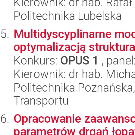
Kierownik: dr hab. Rafa
Politechnika Lubelska
Multidyscyplinarne mo
optymalizacją struktur
Konkurs:
OPUS 1
, panel
Kierownik: dr hab. Mic
Politechnika Poznańska
Transportu
Opracowanie zaawanso
parametrów drgań łopat