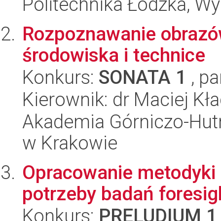
Politechnika Łódzka, W
Rozpoznawanie obrazó
środowiska i technice
Konkurs:
SONATA 1
, pa
Kierownik: dr Maciej Kł
Akademia Górniczo-Hutn
w Krakowie
Opracowanie metodyki 
potrzeby badań foresi
Konkurs:
PRELUDIUM 1