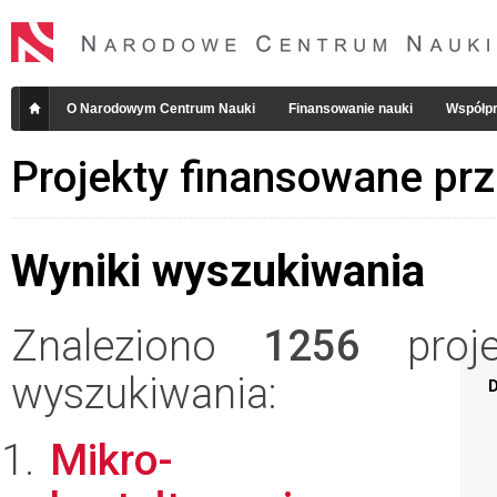
O Narodowym Centrum Nauki
Finansowanie nauki
Współpr
Projekty finansowane pr
Wyniki wyszukiwania
Znaleziono
1256
projek
wyszukiwania:
D
Mikro-