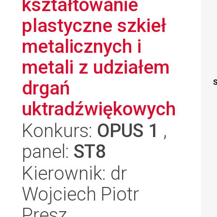
kształtowanie
plastyczne szkieł
metalicznych i
metali z udziałem
drgań
S
uktradźwiękowych
Konkurs:
OPUS 1
,
panel:
ST8
Kierownik: dr
Wojciech Piotr
Presz