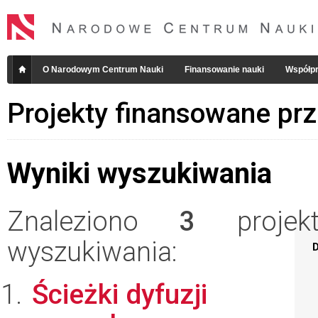
O Narodowym Centrum Nauki
Finansowanie nauki
Współpr
Projekty finansowane pr
Wyniki wyszukiwania
Znaleziono
3
projekt
wyszukiwania:
D
Ścieżki dyfuzji