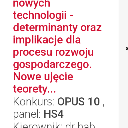
nowych
technologii -
determinanty oraz
implikacje dla
procesu rozwoju
S
gospodarczego.
Nowe ujęcie
teorety...
Konkurs:
OPUS 10
,
panel:
HS4
Kierownik: dr hab.