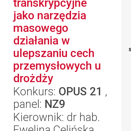
transkrypcyjne
jako narzędzia
masowego
działania w
ulepszaniu cech
S
przemysłowych u
drożdży
Konkurs:
OPUS 21
,
panel:
NZ9
Kierownik: dr hab.
Ewelina Celińska