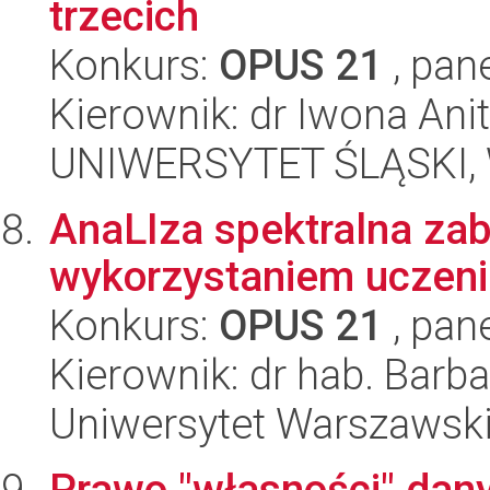
trzecich
Konkurs:
OPUS 21
, pan
Kierownik: dr Iwona Ani
UNIWERSYTET ŚLĄSKI, Wy
AnaLIza spektralna za
wykorzystaniem uczen
Konkurs:
OPUS 21
, pan
Kierownik: dr hab. Barb
Uniwersytet Warszawsk
Prawo "własności" dan