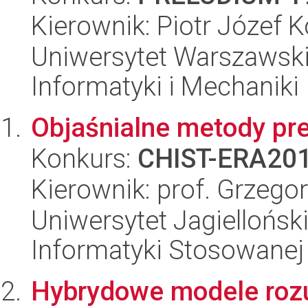
Kierownik: Piotr Józef 
Uniwersytet Warszawski
Informatyki i Mechaniki
Objaśnialne metody pr
Konkurs:
CHIST-ERA20
Kierownik: prof. Grzego
Uniwersytet Jagielloński
Informatyki Stosowanej
Hybrydowe modele ro