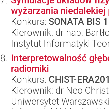
Symulacje układów fiz
wyżarzania niedalekiej 
Konkurs:
SONATA BIS 1
Kierownik: dr hab. Bart
Instytut Informatyki Te
Interpretowalność głęb
radiomiki
Konkurs:
CHIST-ERA20
Kierownik: dr Neo Chri
Uniwersytet Warszawski