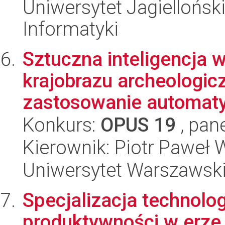
Uniwersytet Jagiellońsk
Informatyki
Sztuczna inteligencja 
krajobrazu archeologic
zastosowanie automatyc
Konkurs:
OPUS 19
, pan
Kierownik: Piotr Paweł 
Uniwersytet Warszawski,
Specjalizacja technolo
produktywności w erze d