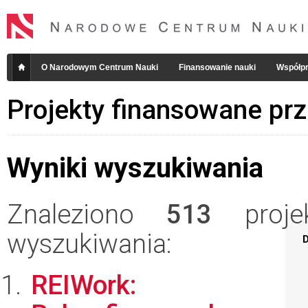
O Narodowym Centrum Nauki
Finansowanie nauki
Współpr
Projekty finansowane pr
Wyniki wyszukiwania
Znaleziono
513
projek
wyszukiwania:
D
REIWork: