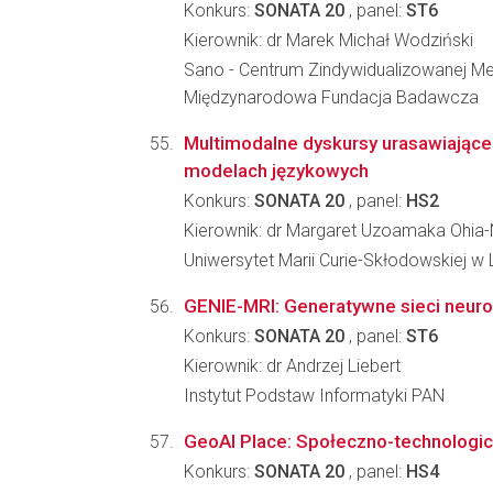
Konkurs:
SONATA 20
, panel:
ST6
Kierownik: dr Marek Michał Wodziński
Sano - Centrum Zindywidualizowanej Me
Międzynarodowa Fundacja Badawcza
Multimodalne dyskursy urasawiające
modelach językowych
Konkurs:
SONATA 20
, panel:
HS2
Kierownik: dr Margaret Uzoamaka Ohi
Uniwersytet Marii Curie-Skłodowskiej w L
GENIE-MRI: Generatywne sieci neur
Konkurs:
SONATA 20
, panel:
ST6
Kierownik: dr Andrzej Liebert
Instytut Podstaw Informatyki PAN
GeoAI Place: Społeczno-technologicz
Konkurs:
SONATA 20
, panel:
HS4