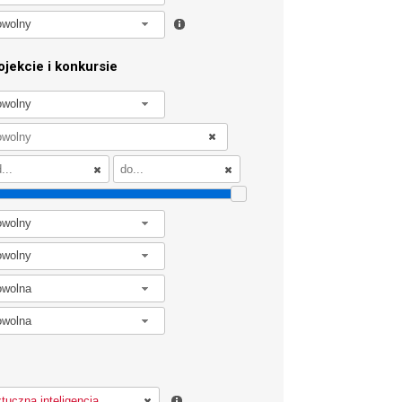
owolny
jekcie i konkursie
owolny
owolny
owolny
owolna
owolna