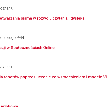
Poznaniu
twarzania pisma w rozwoju czytania i dysleksji
 Nenckiego PAN
zji w Społecznościach Online
Poznaniu
enia robotów poprzez uczenie ze wzmocnieniem i modele V
 językowe