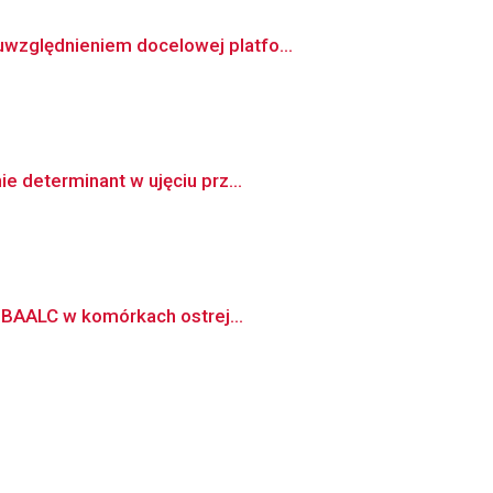
względnieniem docelowej platfo...
e determinant w ujęciu prz...
i BAALC w komórkach ostrej...