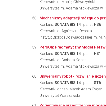
Kierownik: dr Maciej Główczyński
Uniwersytet im. Adama Mickiewicza w 
Mechanizmy adaptacji mózgu do prze
Konkurs:
SONATA BIS 14
, panel:
HS6
Kierownik: dr Agnieszka Dębska
Instytut Biologii Doświadczalnej im. M.
PersOn: Pragmatyczny Model Perswa
Konkurs:
SONATA BIS 14
, panel:
HS1
Kierownik: dr Barbara Konat
Uniwersytet im. Adama Mickiewicza w 
Uniwersalny robot - rozwijanie ucz
Konkurs:
SONATA BIS 14
, panel:
ST6
Kierownik: dr hab. Marek Adam Cygan
Uniwersytet Warszawski
Zorientowane przestrzennie modele