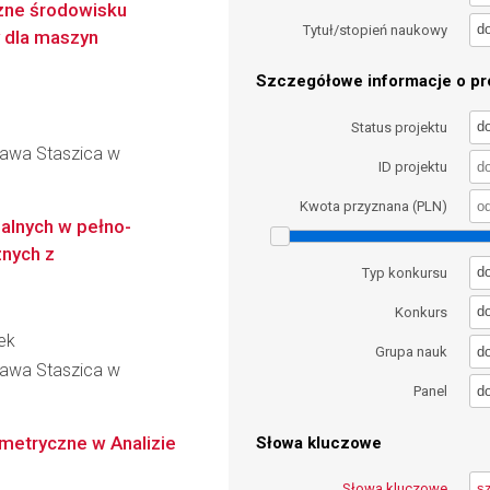
azne środowisku
d
Tytuł/stopień naukowy
y dla maszyn
Szczegółowe informacje o pro
d
Status projektu
ława Staszica w
ID projektu
Kwota przyznana (PLN)
lnych w pełno-
znych z
d
Typ konkursu
d
Konkurs
ek
d
Grupa nauk
ława Staszica w
d
Panel
metryczne w Analizie
Słowa kluczowe
Słowa kluczowe