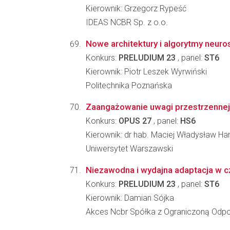
Kierownik: Grzegorz Rypeść
IDEAS NCBR Sp. z o.o.
Nowe architektury i algorytmy neur
Konkurs:
PRELUDIUM 23
, panel:
ST6
Kierownik: Piotr Leszek Wyrwiński
Politechnika Poznańska
Zaangażowanie uwagi przestrzennej 
Konkurs:
OPUS 27
, panel:
HS6
Kierownik: dr hab. Maciej Władysław H
Uniwersytet Warszawski
Niezawodna i wydajna adaptacja w c
Konkurs:
PRELUDIUM 23
, panel:
ST6
Kierownik: Damian Sójka
Akces Ncbr Spółka z Ograniczoną Odpo