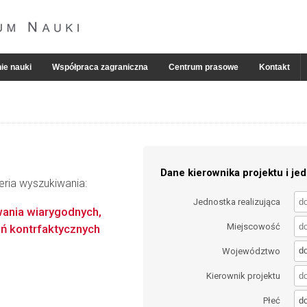
ie nauki
Współpraca zagraniczna
Centrum prasowe
Kontakt
Dane kierownika projektu i jed
eria wyszukiwania:
Jednostka realizująca
ania wiarygodnych,
Miejscowość
eń kontrfaktycznych
d
Województwo
Kierownik projektu
d
Płeć