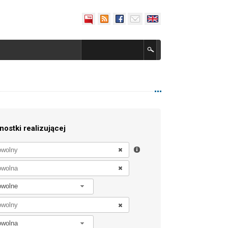
nostki realizującej
owolne
owolna