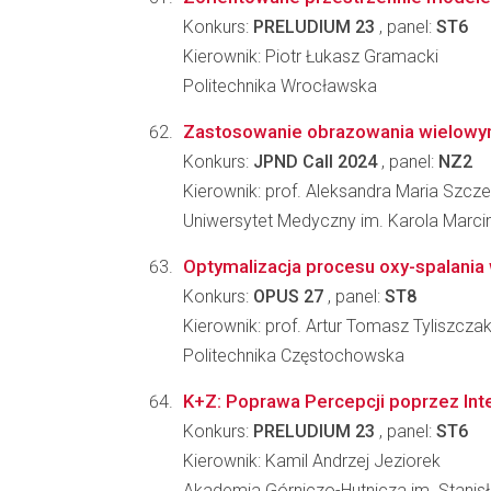
Konkurs:
PRELUDIUM 23
, panel:
ST6
Kierownik: Piotr Łukasz Gramacki
Politechnika Wrocławska
Zastosowanie obrazowania wielowymi
Konkurs:
JPND Call 2024
, panel:
NZ2
Kierownik: prof. Aleksandra Maria Szcz
Uniwersytet Medyczny im. Karola Marc
Optymalizacja procesu oxy-spalania 
Konkurs:
OPUS 27
, panel:
ST8
Kierownik: prof. Artur Tomasz Tyliszcza
Politechnika Częstochowska
K+Z: Poprawa Percepcji poprzez Int
Konkurs:
PRELUDIUM 23
, panel:
ST6
Kierownik: Kamil Andrzej Jeziorek
Akademia Górniczo-Hutnicza im. Stanis