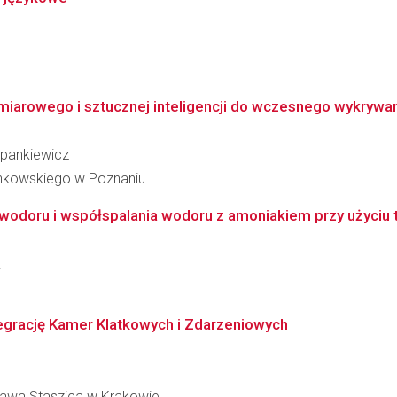
arowego i sztucznej inteligencji do wczesnego wykrywania
epankiewicz
inkowskiego w Poznaniu
wodoru i współspalania wodoru z amoniakiem przy użyciu t
k
egrację Kamer Klatkowych i Zdarzeniowych
ława Staszica w Krakowie