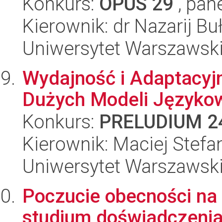
Konkurs:
OPUS 29
, pan
Kierownik: dr Nazarij B
Uniwersytet Warszawsk
Wydajność i Adaptacyj
Dużych Modeli Języko
Konkurs:
PRELUDIUM 2
Kierownik: Maciej Stefa
Uniwersytet Warszawsk
Poczucie obecności na
studium doświadczenia 