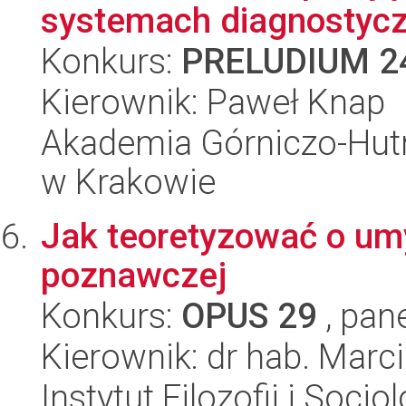
systemach diagnostyc
Konkurs:
PRELUDIUM 2
Kierownik: Paweł Knap
Akademia Górniczo-Hutn
w Krakowie
Jak teoretyzować o um
poznawczej
Konkurs:
OPUS 29
, pan
Kierownik: dr hab. Mar
Instytut Filozofii i Socj