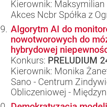
Kierownik: Maksymilian 
Akces Ncbr Spółka z Og
Algorytm AI do monitor
nowotworowych do móz
hybrydowej niepewności
Konkurs:
PRELUDIUM 2
Kierownik: Monika Żanet
Sano - Centrum Zindyw
Obliczeniowej - Międz
Demokratyzacja modeli d