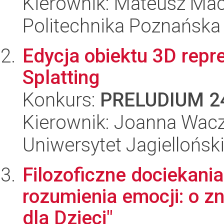
Kierownik: Mateusz Mac
Politechnika Poznańska
Edycja obiektu 3D rep
Splatting
Konkurs:
PRELUDIUM 2
Kierownik: Joanna Wac
Uniwersytet Jagiellońsk
Filozoficzne dociekania
rozumienia emocji: o z
dla Dzieci"