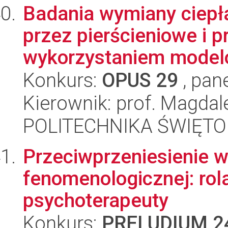
Badania wymiany ciepła
przez pierścieniowe i p
wykorzystaniem model
Konkurs:
OPUS 29
, pan
Kierownik: prof. Magdal
POLITECHNIKA ŚWIĘT
Przeciwprzeniesienie 
fenomenologicznej: rola
psychoterapeuty
Konkurs:
PRELUDIUM 2