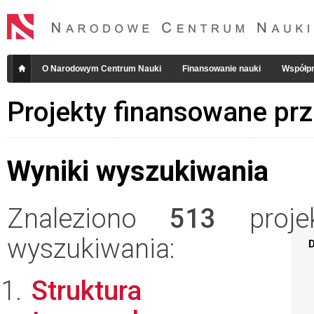
O Narodowym Centrum Nauki
Finansowanie nauki
Współpr
Projekty finansowane pr
Wyniki wyszukiwania
Znaleziono
513
projek
wyszukiwania:
D
Struktura