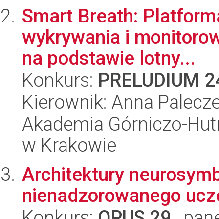
Smart Breath: Platform
wykrywania i monitoro
na podstawie lotny...
Konkurs:
PRELUDIUM 2
Kierownik: Anna Palecz
Akademia Górniczo-Hutn
w Krakowie
Architektury neurosymb
nienadzorowanego ucze
Konkurs:
OPUS 29
, pan