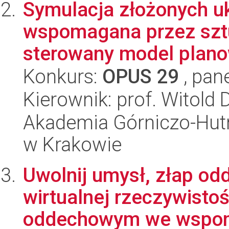
Symulacja złożonych u
wspomagana przez sztu
sterowany model planow
Konkurs:
OPUS 29
, pan
Kierownik: prof. Witold 
Akademia Górniczo-Hutn
w Krakowie
Uwolnij umysł, złap od
wirtualnej rzeczywisto
oddechowym we wspom