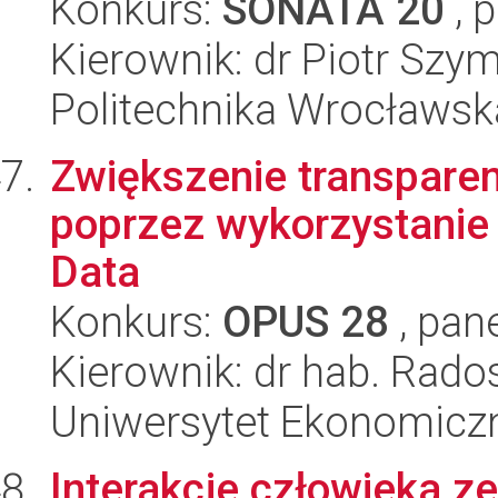
Konkurs:
SONATA 20
, 
Kierownik: dr Piotr Szy
Politechnika Wrocławsk
Zwiększenie transpare
poprzez wykorzystanie s
Data
Konkurs:
OPUS 28
, pan
Kierownik: dr hab. Rado
Uniwersytet Ekonomicz
Interakcje człowieka ze