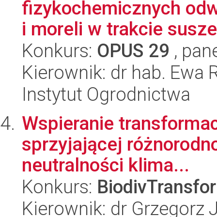
fizykochemicznych odw
i moreli w trakcie susze
Konkurs:
OPUS 29
, pan
Kierownik: dr hab. Ewa
Instytut Ogrodnictwa
Wspieranie transforma
sprzyjającej różnorodno
neutralności klima...
Konkurs:
BiodivTransfo
Kierownik: dr Grzegorz