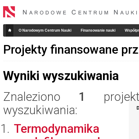
O Narodowym Centrum Nauki
Finansowanie nauki
Współpr
Projekty finansowane pr
Wyniki wyszukiwania
Znaleziono
1
projekt
wyszukiwania:
D
Termodynamika