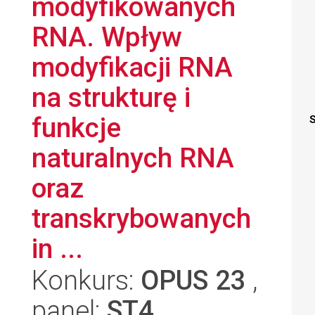
modyfikowanych
RNA. Wpływ
modyfikacji RNA
na strukturę i
funkcje
S
naturalnych RNA
oraz
transkrybowanych
in ...
Konkurs:
OPUS 23
,
panel:
ST4