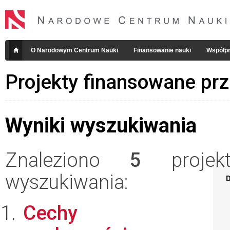
O Narodowym Centrum Nauki
Finansowanie nauki
Współpr
Projekty finansowane pr
Wyniki wyszukiwania
Znaleziono
5
projekt
wyszukiwania:
D
Cechy