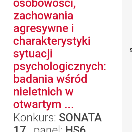
osobowości,
zachowania
agresywne i
charakterystyki
sytuacji
S
psychologicznych:
badania wśród
nieletnich w
otwartym ...
Konkurs:
SONATA
17
, panel:
HS6