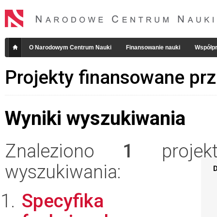
O Narodowym Centrum Nauki
Finansowanie nauki
Współpr
Projekty finansowane pr
Wyniki wyszukiwania
Znaleziono
1
projekt
wyszukiwania:
D
Specyfika