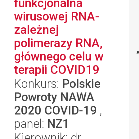
funkcjonalna
wirusowej RNA-
zależnej
polimerazy RNA,
głównego celu w
S
terapii COVID19
Konkurs:
Polskie
Powroty NAWA
2020 COVID-19
,
panel:
NZ1
Kierownik: dr