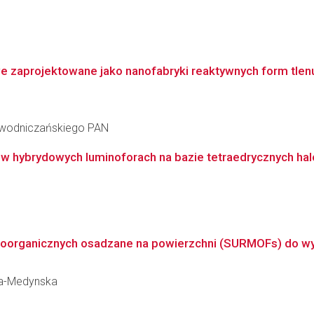
aprojektowane jako nanofabryki reaktywnych form tlenu 
iewodniczańskiego PAN
ą w hybrydowych luminoforach na bazie tetraedrycznych h
loorganicznych osadzane na powierzchni (SURMOFs) do wyc
ska-Medynska