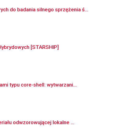
 do badania silnego sprzężenia ś...
h Hybrydowych [STARSHIP]
i typu core-shell: wytwarzani...
iału odwzorowującej lokalne ...