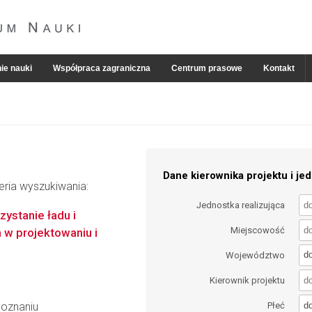
ie nauki
Współpraca zagraniczna
Centrum prasowe
Kontakt
Dane kierownika projektu i jed
eria wyszukiwania:
Jednostka realizująca
ystanie ładu i
Miejscowość
w projektowaniu i
d
Województwo
Kierownik projektu
d
Poznaniu
Płeć