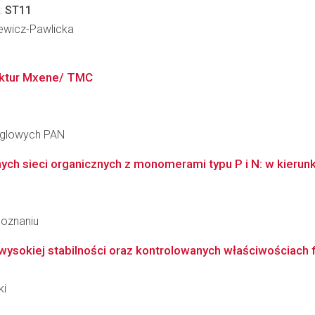
:
ST11
iewicz-Pawlicka
uktur Mxene/ TMC
ęglowych PAN
h sieci organicznych z monomerami typu P i N: w kierunku
Poznaniu
ysokiej stabilności oraz kontrolowanych właściwościach 
ki