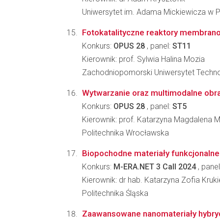
Uniwersytet im. Adama Mickiewicza w 
Fotokatalityczne reaktory membrano
Konkurs:
OPUS 28
, panel:
ST11
Kierownik: prof. Sylwia Halina Mozia
Zachodniopomorski Uniwersytet Techno
Wytwarzanie oraz multimodalne obraz
Konkurs:
OPUS 28
, panel:
ST5
Kierownik: prof. Katarzyna Magdalena 
Politechnika Wrocławska
Biopochodne materiały funkcjonalne
Konkurs:
M-ERA.NET 3 Call 2024
, panel
Kierownik: dr hab. Katarzyna Zofia Kruk
Politechnika Śląska
Zaawansowane nanomateriały hybryd