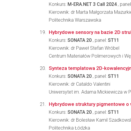
Konkurs:
M-ERA.NET 3 Call 2024
, panel
Kierownik: dr Marta Małgorzata Mazurk
Politechnika Warszawska
Hybrydowe sensory na bazie 2D str
Konkurs:
SONATA 20
, panel:
ST11
Kierownik: dr Paweł Stefan Wróbel
Centrum Materiałów Polimerowych i W
Synteza templatowa 2D-kowalencyjnyc
Konkurs:
SONATA 20
, panel:
ST11
Kierownik: dr Cataldo Valentini
Uniwersytet im. Adama Mickiewicza w 
Hybrydowe struktury pigmentowe o w
Konkurs:
SONATA 20
, panel:
ST11
Kierownik: dr Bolesław Kamil Szadkows
Politechnika Łódzka