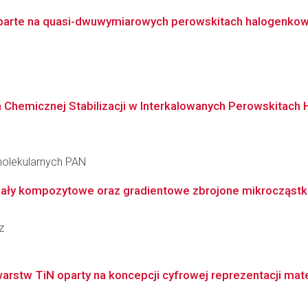
arte na quasi-dwuwymiarowych perowskitach halogenkowych
h Chemicznej Stabilizacji w Interkalowanych Perowskitac
molekularnych PAN
iały kompozytowe oraz gradientowe zbrojone mikrocząstkam
z
rstw TiN oparty na koncepcji cyfrowej reprezentacji mater