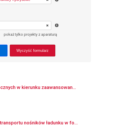
pokaż tylko projekty z aparaturą
Wyczyść formularz
icznych w kierunku zaawansowan...
ransportu nośników ładunku w fo...