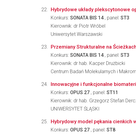
Hybrydowe układy plekscytonowe op
Konkurs:
SONATA BIS 14
, panel:
ST3
Kierownik: dr Piotr Wróbel
Uniwersytet Warszawski
Przemiany Strukturalne na Ścieżkac
Konkurs:
SONATA BIS 14
, panel:
ST3
Kierownik: dr hab. Kacper Drużbicki
Centrum Badań Molekularnych i Makro
Innowacyjne i funkcjonalne biomater
Konkurs:
OPUS 27
, panel:
ST11
Kierownik: dr hab. Grzegorz Stefan Derc
UNIWERSYTET ŚLĄSKI
Hybrydowy model pękania cienkich wa
Konkurs:
OPUS 27
, panel:
ST8