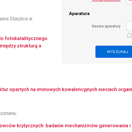
Aparatura
ława Staszica w
Nazwa aparatury
o fotokatalitycznego
między strukturą a
ktur opartych na iminowych kowalencyjnych sieciach organ
Poznaniu
rowców krytycznych: badanie mechanizmów generowania i t