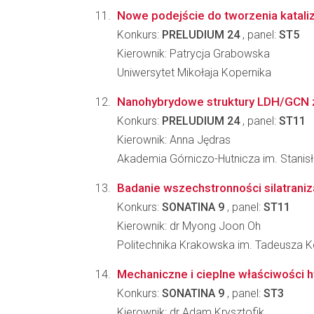
Nowe podejście do tworzenia katali
Konkurs:
PRELUDIUM 24
, panel:
ST5
Kierownik: Patrycja Grabowska
Uniwersytet Mikołaja Kopernika
Nanohybrydowe struktury LDH/GCN z 
Konkurs:
PRELUDIUM 24
, panel:
ST11
Kierownik: Anna Jędras
Akademia Górniczo-Hutnicza im. Stanis
Badanie wszechstronności silatraniza
Konkurs:
SONATINA 9
, panel:
ST11
Kierownik: dr Myong Joon Oh
Politechnika Krakowska im. Tadeusza K
Mechaniczne i cieplne właściwośc
Konkurs:
SONATINA 9
, panel:
ST3
Kierownik: dr Adam Krysztofik