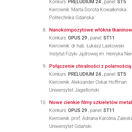
Konkurs:
PRELUDIUM 24
, panel:
ST5
Kierownik: Marta Dorota Kowalkińska
Politechnika Gdańska
Nanokompozytowe włókna tkaninowe z
Konkurs:
OPUS 29
, panel:
ST11
Kierownik: dr hab. Łukasz Laskowski
Instytut Fizyki Jądrowej im. Henryka N
Połączenie chiralności z polarności
Konkurs:
PRELUDIUM 24
, panel:
ST5
Kierownik: Aleksander Oskar Hoffman
Uniwersytet Jagielloński
Nowe cienkie filmy szkieletów meta
Konkurs:
OPUS 29
, panel:
ST11
Kierownik: prof. Adriana Karolina Zale
Uniwersytet Gdański