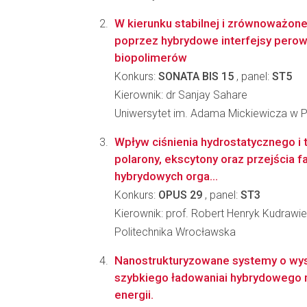
W kierunku stabilnej i zrównoważonej
poprzez hybrydowe interfejsy perow
biopolimerów
Konkurs:
SONATA BIS 15
, panel:
ST5
Kierownik: dr Sanjay Sahare
Uniwersytet im. Adama Mickiewicza w 
Wpływ ciśnienia hydrostatycznego i 
polarony, ekscytony oraz przejścia
hybrydowych orga...
Konkurs:
OPUS 29
, panel:
ST3
Kierownik: prof. Robert Henryk Kudrawi
Politechnika Wrocławska
Nanostrukturyzowane systemy o wys
szybkiego ładowaniai hybrydowego
energii.