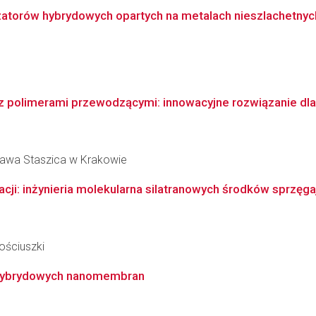
zatorów hybrydowych opartych na metalach nieszlachetnych
polimerami przewodzącymi: innowacyjne rozwiązanie dla f
ława Staszica w Krakowie
cji: inżynieria molekularna silatranowych środków sprzęgaj
ościuszki
i hybrydowych nanomembran