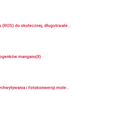
(ROS) do skutecznej, długotrwałe...
alogenków manganu(II)
hwytywania i fotokonwersji mole...