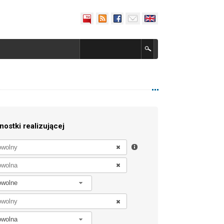
nostki realizującej
owolne
owolna