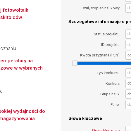
d
Tytuł/stopień naukowy
 fotowoltaiki
skitoidów i
Szczegółowe informacje o pro
d
Status projektu
ID projektu
Poznaniu
Kwota przyznana (PLN)
temperatury na
 fazowe w wybranych
d
Typ konkursu
d
Konkurs
ec
d
Grupa nauk
d
Panel
okiej wydajności do
 magazynowania
Słowa kluczowe
Słowa kluczowe