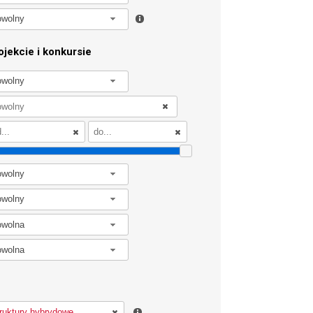
owolny
jekcie i konkursie
owolny
owolny
owolny
owolna
owolna