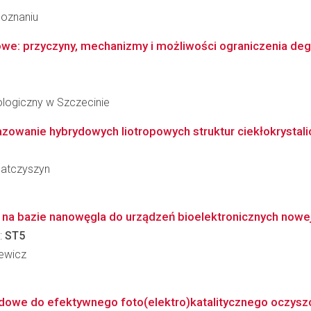
Poznaniu
we: przyczyny, mechanizmy i możliwości ograniczenia deg
logiczny w Szczecinie
owanie hybrydowych liotropowych struktur ciekłokrystaliczn
Matczyszyn
 na bazie nanowęgla do urządzeń bioelektronicznych nowej
:
ST5
iewicz
owe do efektywnego foto(elektro)katalitycznego oczyszc