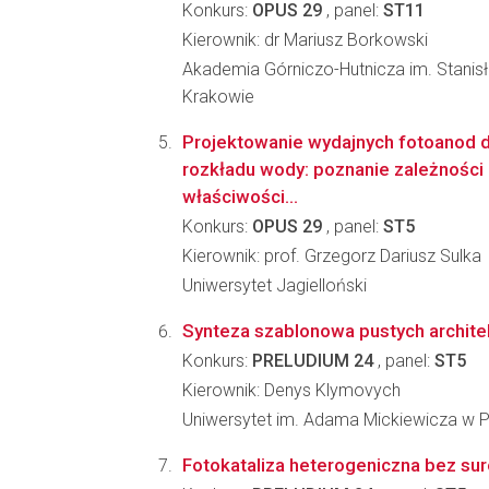
Konkurs:
OPUS 29
, panel:
ST11
Kierownik: dr Mariusz Borkowski
Akademia Górniczo-Hutnicza im. Stanis
Krakowie
Projektowanie wydajnych fotoanod d
rozkładu wody: poznanie zależności 
właściwości...
Konkurs:
OPUS 29
, panel:
ST5
Kierownik: prof. Grzegorz Dariusz Sulka
Uniwersytet Jagielloński
Synteza szablonowa pustych archite
Konkurs:
PRELUDIUM 24
, panel:
ST5
Kierownik: Denys Klymovych
Uniwersytet im. Adama Mickiewicza w 
Fotokataliza heterogeniczna bez su