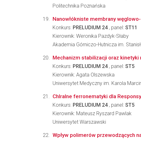
Politechnika Poznańska
Nanowłókniste membrany węglowo-ce
Konkurs:
PRELUDIUM 24
, panel:
ST11
Kierownik: Weronika Pazdyk-Słaby
Akademia Górniczo-Hutnicza im. Stanis
Mechanizm stabilizacji oraz kinetyk
Konkurs:
PRELUDIUM 24
, panel:
ST5
Kierownik: Agata Olszewska
Uniwersytet Medyczny im. Karola Marc
ChIralne ferronematyki dla Respons
Konkurs:
PRELUDIUM 24
, panel:
ST5
Kierownik: Mateusz Ryszard Pawlak
Uniwersytet Warszawski
Wpływ polimerów przewodzących na