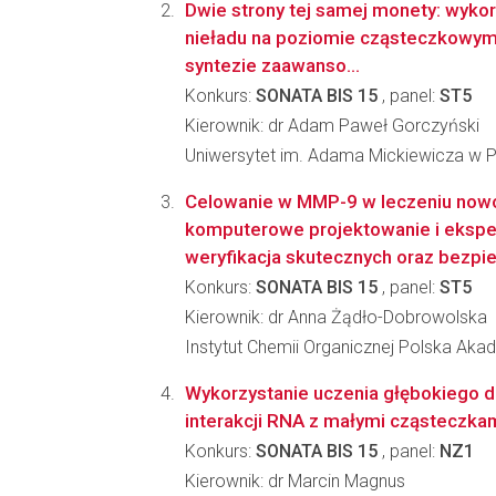
Dwie strony tej samej monety: wykorz
nieładu na poziomie cząsteczkowym 
syntezie zaawanso...
Konkurs:
SONATA BIS 15
, panel:
ST5
Kierownik: dr Adam Paweł Gorczyński
Uniwersytet im. Adama Mickiewicza w 
Celowanie w MMP-9 w leczeniu now
komputerowe projektowanie i eksp
weryfikacja skutecznych oraz bezpie.
Konkurs:
SONATA BIS 15
, panel:
ST5
Kierownik: dr Anna Żądło-Dobrowolska
Instytut Chemii Organicznej Polska Ak
Wykorzystanie uczenia głębokiego d
interakcji RNA z małymi cząsteczka
Konkurs:
SONATA BIS 15
, panel:
NZ1
Kierownik: dr Marcin Magnus