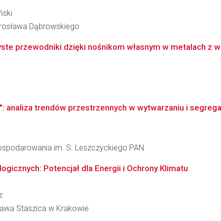
ński
arosława Dąbrowskiego
ste przewodniki dzięki nośnikom własnym w metalach z
": analiza trendów przestrzennych w wytwarzaniu i segreg
agospodarowania im. S. Leszczyckiego PAN
gicznych: Potencjał dla Energii i Ochrony Klimatu
z
ława Staszica w Krakowie