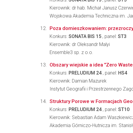
Kierownik: dr hab. Michał Janusz Czerwi
Wojskowa Akademia Techniczna im. J
Poza domieszkowaniem: przezroczy
Konkurs:
SONATA BIS 15
, panel:
ST3
Kierownik: dr Oleksandr Malyi
Ensemble3 sp. z o.o.
Obszary wiejskie a idea "Zero Waste
Konkurs:
PRELUDIUM 24
, panel:
HS4
Kierownik: Damian Mazurek
Instytut Geografii i Przestrzennego Z
Struktury Porowe w Formacjach Geolo
Konkurs:
PRELUDIUM 24
, panel:
ST10
Kierownik: Sebastian Adam Waszkiewic
Akademia Górniczo-Hutnicza im. Stanis