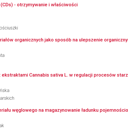
CDs) - otrzymywanie i właściwości
ościuszki
iałów organicznych jako sposób na ulepszenie organicznyc
ata
ekstraktami Cannabis sativa L. w regulacji procesów starze
ińska
larskich
eriału węglowego na magazynowanie ładunku pojemnościo
ak