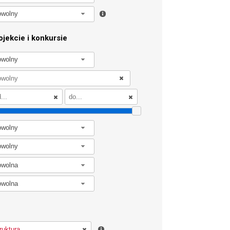
owolny
jekcie i konkursie
owolny
owolny
owolny
owolna
owolna