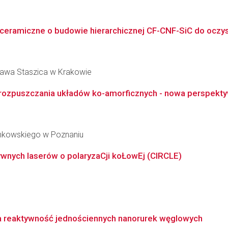
ramiczne o budowie hierarchicznej CF-CNF-SiC do oczys
ława Staszica w Krakowie
i rozpuszczania układów ko-amorficznych - nowa perspekty
inkowskiego w Poznaniu
ywnych laserów o polaryzaCji koŁowEj (CIRCLE)
 reaktywność jednościennych nanorurek węglowych