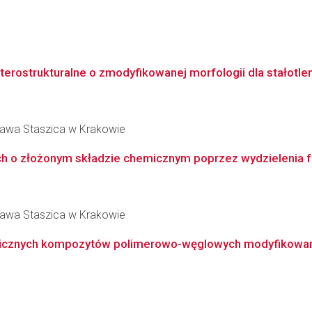
eterostrukturalne o zmodyfikowanej morfologii dla stałot
ława Staszica w Krakowie
 o złożonym składzie chemicznym poprzez wydzielenia fazy
ława Staszica w Krakowie
nicznych kompozytów polimerowo-węglowych modyfikowanych