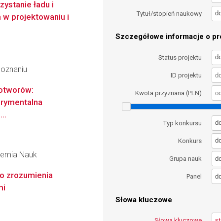
ystanie ładu i
d
Tytuł/stopień naukowy
w projektowaniu i
Szczegółowe informacje o pro
d
Status projektu
Poznaniu
ID projektu
otworów:
Kwota przyznana (PLN)
erymentalna
..
d
Typ konkursu
d
Konkurs
ademia Nauk
d
Grupa nauk
o zrozumienia
d
Panel
mi
Słowa kluczowe
Słowa kluczowe