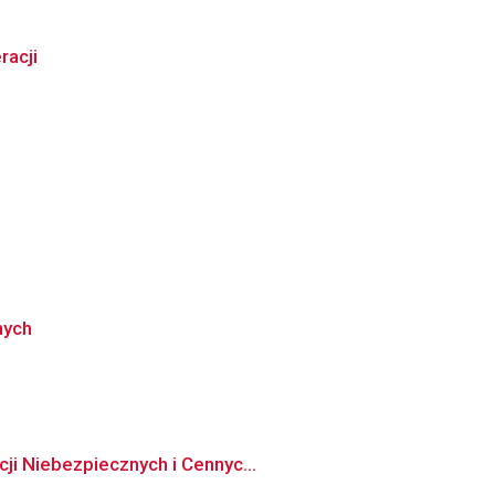
racji
nych
ji Niebezpiecznych i Cennyc...