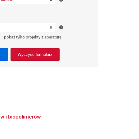
pokaż tylko projekty z aparaturą
Wyczyść formularz
ów i biopolimerów