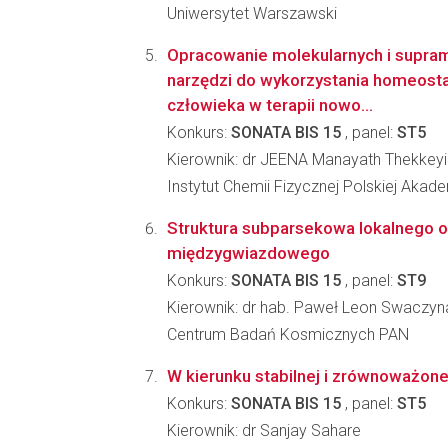
Uniwersytet Warszawski
Opracowanie molekularnych i supra
narzędzi do wykorzystania homeosta
człowieka w terapii nowo...
Konkurs:
SONATA BIS 15
, panel:
ST5
Kierownik: dr JEENA Manayath Thekkeyi
Instytut Chemii Fizycznej Polskiej Akad
Struktura subparsekowa lokalnego 
międzygwiazdowego
Konkurs:
SONATA BIS 15
, panel:
ST9
Kierownik: dr hab. Paweł Leon Swaczyn
Centrum Badań Kosmicznych PAN
W kierunku stabilnej i zrównoważone
Konkurs:
SONATA BIS 15
, panel:
ST5
Kierownik: dr Sanjay Sahare