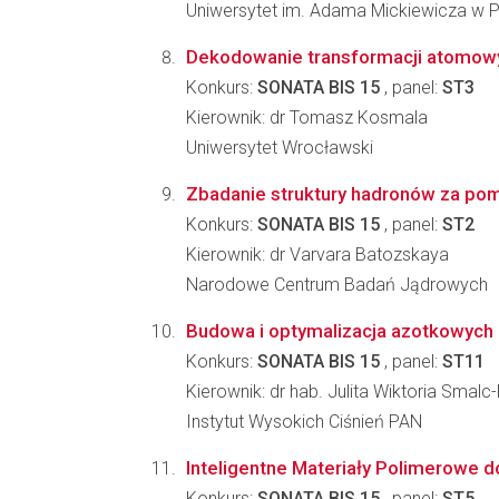
Uniwersytet im. Adama Mickiewicza w 
Dekodowanie transformacji atomowyc
Konkurs:
SONATA BIS 15
, panel:
ST3
Kierownik: dr Tomasz Kosmala
Uniwersytet Wrocławski
Zbadanie struktury hadronów za po
Konkurs:
SONATA BIS 15
, panel:
ST2
Kierownik: dr Varvara Batozskaya
Narodowe Centrum Badań Jądrowych
Budowa i optymalizacja azotkowyc
Konkurs:
SONATA BIS 15
, panel:
ST11
Kierownik: dr hab. Julita Wiktoria Smal
Instytut Wysokich Ciśnień PAN
Inteligentne Materiały Polimerowe d
Konkurs:
SONATA BIS 15
, panel:
ST5