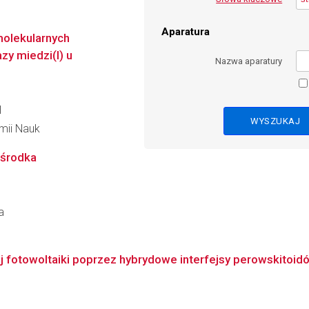
Aparatura
molekularnych
zy miedzi(I) u
Nazwa aparatury
l
emii Nauk
ośrodka
a
j fotowoltaiki poprzez hybrydowe interfejsy perowskitoid