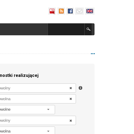
nostki realizującej
owolne
owolna