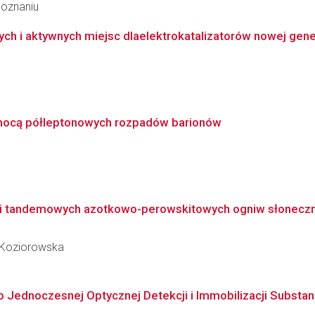
Poznaniu
h i aktywnych miejsc dlaelektrokatalizatorów nowej gene
mocą półleptonowych rozpadów barionów
h i tandemowych azotkowo-perowskitowych ogniw słonecz
c-Koziorowska
o Jednoczesnej Optycznej Detekcji i Immobilizacji Substanc