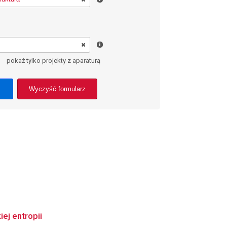
pokaż tylko projekty z aparaturą
Wyczyść formularz
ej entropii