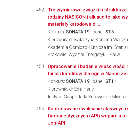
Trójwymiarowe związki o strukturze 
rodziny NASICON i alluaudite jako w
materiały katodowe dl...
Konkurs:
SONATA 19
, panel:
ST5
Kierownik: dr Katarzyna Karolina Walcz
Akademia Górniczo-Hutnicza im. Stanis
Krakowie, Wydział Energetyki i Paliw
Opracowanie i badanie właściwości n
tanich katolitów dla ogniw Na-ion ze
Konkurs:
SONATA 19
, panel:
ST11
Kierownik: dr Emil Hanc
Instytut Gospodarki Surowcami Mineraln
Kontrolowane uwalnianie aktywnych
farmaceutycznych (API) woparciu o i
Jon-API