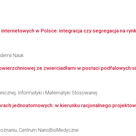
internetowych w Polsce: integracja czy segregacja na ryn
kademii Nauk
owierzchniowej ze zwierciadłami w postaci podfalowych s
hnicznej, Informatyki i Matematyki Stosowanej
torach jednoatomowych: w kierunku racjonalnego projektow
 Poznaniu, Centrum NanoBioMedyczne