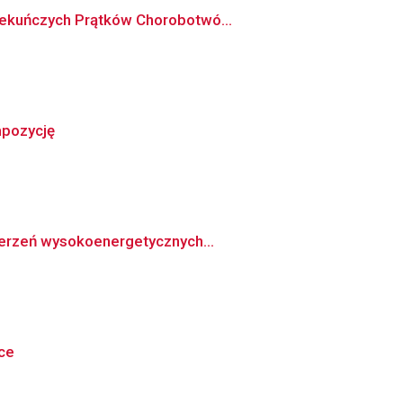
piekuńczych Prątków Chorobotwó...
mpozycję
derzeń wysokoenergetycznych...
ce