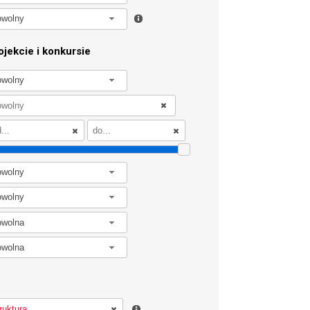
owolny
jekcie i konkursie
owolny
owolny
owolny
owolna
owolna