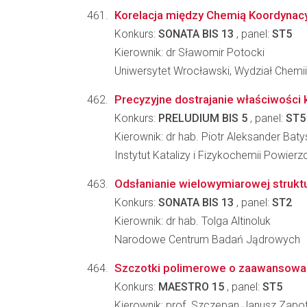
Korelacja między Chemią Koordynacyj
Konkurs:
SONATA BIS 13
, panel:
ST5
Kierownik: dr Sławomir Potocki
Uniwersytet Wrocławski, Wydział Chemii
Precyzyjne dostrajanie właściwości
Konkurs:
PRELUDIUM BIS 5
, panel:
ST5
Kierownik: dr hab. Piotr Aleksander Baty
Instytut Katalizy i Fizykochemii Powier
Odsłanianie wielowymiarowej strukt
Konkurs:
SONATA BIS 13
, panel:
ST2
Kierownik: dr hab. Tolga Altinoluk
Narodowe Centrum Badań Jądrowych
Szczotki polimerowe o zaawansowan
Konkurs:
MAESTRO 15
, panel:
ST5
Kierownik: prof. Szczepan Janusz Zapo