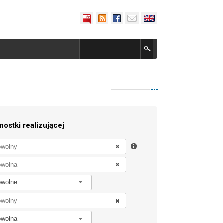
nostki realizującej
owolne
owolna