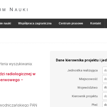
ie nauki
Współpraca zagraniczna
Centrum prasowe
Kontakt
Dane kierownika projektu i jed
teria wyszukiwania:
Jednostka realizująca
zi radiologicznej w
Miejscowość
 nerwowego –
d
Województwo
Kierownik projektu
d
iewodniczańskiego PAN
Płeć