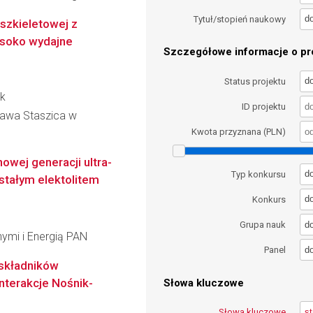
d
Tytuł/stopień naukowy
szkieletowej z
ysoko wydajne
Szczegółowe informacje o pro
d
Status projektu
ak
ID projektu
ława Staszica w
Kwota przyznana (PLN)
owej generacji ultra-
d
Typ konkursu
 stałym elektolitem
d
Konkurs
d
Grupa nauk
ymi i Energią PAN
d
Panel
 składników
nterakcje Nośnik-
Słowa kluczowe
Słowa kluczowe