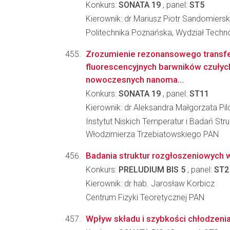
Konkurs:
SONATA 19
, panel:
ST5
Kierownik: dr Mariusz Piotr Sandomiersk
Politechnika Poznańska, Wydział Techno
Zrozumienie rezonansowego transfe
fluorescencyjnych barwników czułyc
nowoczesnych nanoma...
Konkurs:
SONATA 19
, panel:
ST11
Kierownik: dr Aleksandra Małgorzata Pi
Instytut Niskich Temperatur i Badań Stru
Włodzimierza Trzebiatowskiego PAN
Badania struktur rozgłoszeniowych
Konkurs:
PRELUDIUM BIS 5
, panel:
ST2
Kierownik: dr hab. Jarosław Korbicz
Centrum Fizyki Teoretycznej PAN
Wpływ składu i szybkości chłodzenia