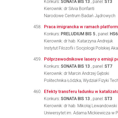
Konkurs:
SONATA BIS 13
, panel:
ST3
Kierownik: dr Silvia Bonfanti
Narodowe Centrum Badań Jądrowych
Praca imigrancka w ramach platform 
Konkurs:
PRELUDIUM BIS 5
, panel:
HS6
Kierownik: dr hab. Katarzyna Andrejuk
Instytut Filozofii i Socjologii Polskiej A
Półprzewodnikowe lasery o emisji p
Konkurs:
SONATA BIS 13
, panel:
ST7
Kierownik: dr Marcin Andrzej Gębski
Politechnika Łódzka, Wydział Fizyki Tec
Efekty transferu ładunku w kataliza
Konkurs:
SONATA BIS 13
, panel:
ST3
Kierownik: dr hab. Mikołaj Lewandowski
Uniwersytet im. Adama Mickiewicza w