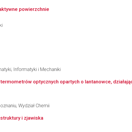
 aktywne powierzchnie
ki
tyki, Informatyki i Mechaniki
ermometrów optycznych opartych o lantanowce, działający
oznaniu, Wydział Chemii
truktury i zjawiska