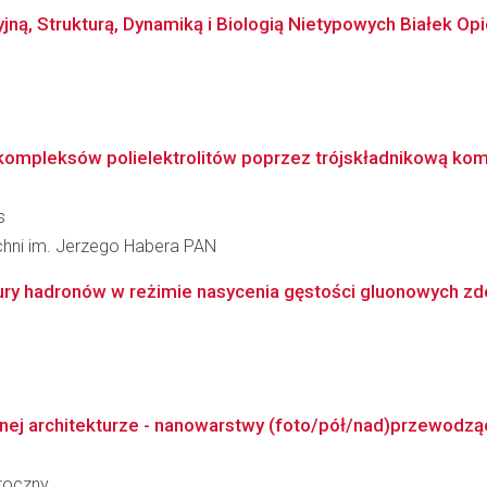
ną, Strukturą, Dynamiką i Biologią Nietypowych Białek O
 kompleksów polielektrolitów poprzez trójskładnikową ko
s
zchni im. Jerzego Habera PAN
ury hadronów w reżimie nasycenia gęstości gluonowych z
ej architekturze - nanowarstwy (foto/pół/nad)przewodzą
toczny